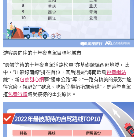
游客最向往的十年夜自駕目標地城市
“最被等待的十年夜自駕道路榜單”亦基礎繚繞西部地域，此
中，“川躲線南線”排在首位，其后則是“海南環島
包養網站
線”、新
包養甜心網
疆“獨庫公路”等。“一路有精美的景致”“途
徑寬廣，視野好”“歇息、吃飯等舉措措施齊備”，是這些自駕
道
包養行情
路受接待的重要原因。