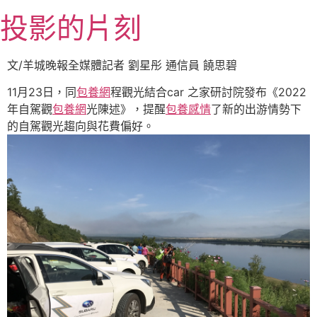
跳
投影的片刻
至
主
要
文/羊城晚報全媒體記者 劉星彤 通信員 饒思碧
內
11月23日，同
包養網
程觀光結合car 之家研討院發布《2022
容
年自駕觀
包養網
光陳述》，提醒
包養感情
了新的出游情勢下
的自駕觀光趨向與花費偏好。