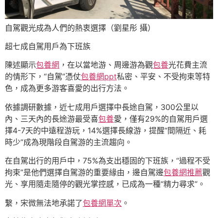
自駕觀光成為人們的熱衷選擇（劉星彤 攝）
超七成自駕用戶為下班族
陳述顯示
包養網
，在以當地游、周邊游為觀
包養
光花費主流
的情形下，“自駕”憑仗
包養網ppt
私密、平安、不受拘束等特
色，成為更多游客喜愛的出行方法。
依據調研數據，近七成用戶選擇中長途自駕，300公里以
內、三天內的長途游最受喜
包養
愛，僅有29%的自駕用戶選
擇4-7天的中遠程游玩，14%選擇長線游，提醒“間隔近、耗
時少”成為現階段自駕游的主流趨向。
在自駕出行的用戶中，75%為支出穩固的下班族，“過程不受
拘束”是他們選擇自駕游的重要緣由，邊自駕邊
包養網推薦
觀
光、享用隨走隨停的觀光掌控感，已成為一種“精力尋求”。
繫，宋微無法地承諾了
包養網單次
。