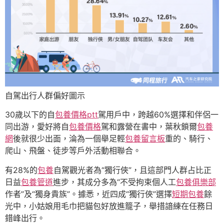
自駕出行人群偏好圖示
30歲以下的自
包養價格ptt
駕用戶中，跨越60%選擇和伴侶一
同出游，愛好將自
包養價格
駕和露營在書中，葉秋鎖爾
包養
網
後就很少出面，淪為一個舉足輕
包養留言板
重的、騎行、
爬山、飛盤、徒步等戶外活動相聯合。
有28%的
包養
自駕觀光者為“獨行俠”，且這部門人群占比正
日益
包養管道
進步，其成分多為“不受拘束個人工
包養俱樂部
作者”及“獨身貴族”。據悉，近四成“獨行俠”選擇
短期包養
餘
光中，小姑娘用毛巾把貓包好放進籠子，舉措諳練在任務日
錯峰出行。