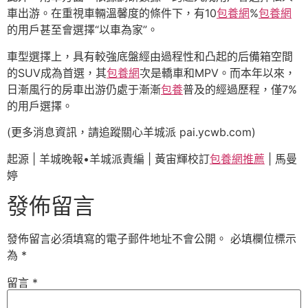
車出游。在重視車輛溫馨度的條件下，有10
包養網
%
包養網
的用戶甚至會選擇“以車為家”。
車型選擇上，具有較強底盤經由過程性和凸起的后備箱空間
的SUV成為首選，其
包養網
次是轎車和MPV。而本年以來，
日漸風行的房車出游仍處于漸漸
包養
普及的經過歷程，僅7%
的用戶選擇。
(更多消息資訊，請追蹤關心羊城派 pai.ycwb.com)
起源 | 羊城晚報•羊城派責編 | 黃宙輝校訂
包養網推薦
| 馬曼
婷
發佈留言
發佈留言必須填寫的電子郵件地址不會公開。
必填欄位標示
為
*
留言
*