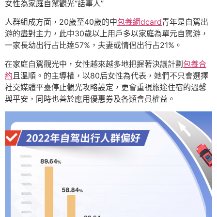
女性為家庭自駕觀光“話事人”
人群組成方面，20歲至40歲的中
包養網dcard
青年是自駕出
游的盡對主力，此中30歲以上用戶多以家庭為單元自駕游，
一家長幼出行占比達57%，夫妻或情侶出行占21%。
在家庭自駕觀光中，女性越來越多地把握著決議計劃
包養合
約
且溫順。的主導權，以80后女性為代表，她們不只會選擇
社交媒體平臺停止觀光攻略設定，更會重視旅途住宿的溫馨
與平安，同時也善於應用優惠券及各類會員權益。