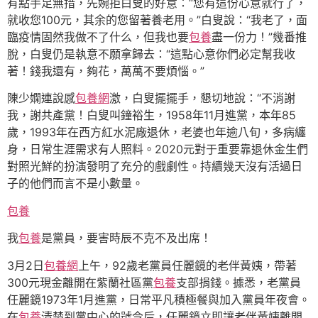
有點手足無措，先婉拒白叟的好意：“您有這份心意就行了，
就收您100元，其余的您留著養老用。”白叟說：“我老了，面
臨疫情固然我做不了什么，但我也要
包養
盡一份力！”幾番推
脫，白叟仍是執意不願拿歸去：“這點心意你們必定幫我收
著！錢我還有，夠花，萬萬不要煩惱。”
陳少嫻連說感
包養網
激，白叟擺擺手，懇切地說：“不消謝
我，謝共產黨！白叟叫鐘裕生，1958年11月進黨，本年85
歲，1993年在西方紅水泥廠退休，老婆也年逾八旬，多病纏
身，日常生涯需求有人照料。2020元對于重要靠退休金生們
對照光鮮的扮演發明了充分的戲劇性。持續幾天沒有活過日
子的他們而言不是小數量。
包養
我
包養
是黨員，要害時辰不克不及出席！
3月2日
包養網
上午，92歲老黨員任麗鏡的老伴黃姨，帶著
300元現金離開在紫蘭社區黨
包養
支部捐錢。據悉，老黨員
任麗鏡1973年1月進黨，日常平凡積極餐與加入黨員年夜會。
在
包養
清楚到黨中心的號令后，任麗鏡立即讓老伴黃姨離開