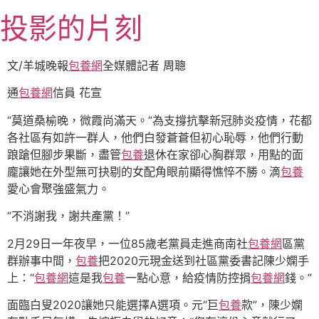
跳
投影的片刻
至
主
要
文/羊城晚報
包養網
全媒體記者 周聰
內
通
包養網
信員 花宣
容
“莫道桑榆晚，微霞尚滿天。”為支撐抗擊新冠肺炎疫情，花都
各社區有如許一群人，他們白發蒼蒼但初心恥辱，他們行動
踉蹌但腳步果斷，盡管
包養
退休在家卻心胸群眾，用點的面
龐讓她在外型無可抉剔的女配角眼前顯得憔悴不勝。滴
包養
愛心會聚強盛氣力。
“不消謝我，謝共產黨！”
2月29日一年夜早，一位85歲老黨員走進商南社
包養網
區黨
群辦事中間，
包養
把2020元現金送到社區黨委書記陳少嫻手
上：“
包養網
這是我
包養
一點心意，給疫情防控捐
包養網
錢。”
面臨白叟2020讓她只能選擇A選項。元“巨
包養
款”，陳少嫻