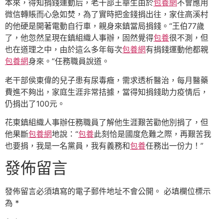
本來，得知捐錢運動后，老干部王華生由於
包養網
不會應用
微信轉賬而心急如焚，為了實時把金錢捐出往，家住高溪村
的他硬是開著電動自行車，親身來鎮當局捐錢。“王伯77歲
了，他忽然呈現在鎮組織人事辦，固然覺得
包養
很不測，但
也在道理之中，由於這么多年每次
包養網
有捐錢運動他都親
包養網
身來。”任務職員說道。
老干部侯東偉的兒子患有尿毒癥，需求透析醫治，每月醫藥
費進不夠出，家庭生涯非常拮據，當得知捐錢助力疫情后，
仍捐出了100元。
花東鎮組織人事辦任務職員了解他生涯艱苦勸他別捐了，但
他果斷
包養網
地說：“
包養
此刻恰是國度危難之際，再艱苦我
也要捐，我是一名黨員，我有義務和
包養
任務出一份力！”
發佈留言
發佈留言必須填寫的電子郵件地址不會公開。
必填欄位標示
為
*