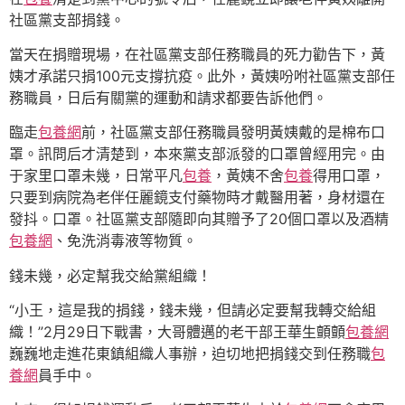
社區黨支部捐錢。
當天在捐贈現場，在社區黨支部任務職員的死力勸告下，黃
姨才承諾只捐100元支撐抗疫。此外，黃姨吩咐社區黨支部任
務職員，日后有關黨的運動和請求都要告訴他們。
臨走
包養網
前，社區黨支部任務職員發明黃姨戴的是棉布口
罩。訊問后才清楚到，本來黨支部派發的口罩曾經用完。由
于家里口罩未幾，日常平凡
包養
，黃姨不舍
包養
得用口罩，
只要到病院為老伴任麗鏡支付藥物時才戴醫用著，身材還在
發抖。口罩。社區黨支部隨即向其贈予了20個口罩以及酒精
包養網
、免洗消毒液等物質。
錢未幾，必定幫我交給黨組織！
“小王，這是我的捐錢，錢未幾，但請必定要幫我轉交給組
織！”2月29日下戰書，大哥體邁的老干部王華生顫顫
包養網
巍巍地走進花東鎮組織人事辦，迫切地把捐錢交到任務職
包
養網
員手中。