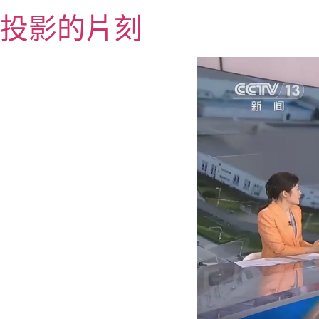
跳
投影的片刻
至
主
要
內
容