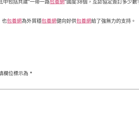
此中包括共建“一帶一路
包養網
”國度38個，互認協定簽訂多少
，也
包養網
為外貿穩
包養網
健向好供
包養網
給了強無力的支持。
填欄位標示為
*