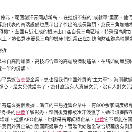
萬億元，範圍創汗青同期新高， 在這份不錯的“成就單”里面，
等為代表的高端設備也展示出了傑出的成長勢頭，為長三角加速
業母機”，全國有近七成的機床出口產自長三角區域，特殊是高附
以上，這也意味著長三角的機床制造業正在加快向財產鏈高端邁
對折
單來自高附加值、高技巧含量的高端設備制造業，在諸如紡織服
近一半的份額。
的平易近
包養
營企業，這也是我們中國外貿的“主力軍”。海關數
更傷心。是女兒做錯事了，為什麼沒有人責備女兒，沒有人對女兒
有這么幾個數據：浙江的平易近營企業中，有800余家國度級專精
華身邊的
包養
丫鬟彩秀，整個後背都被冷汗浸濕了。她很想提醒
增加。這個AEO企業，也就是高等認證企業，
包養
它不單能在
于我們外貿企業加強國際競爭力、晉陞供給鏈全球合規程度有側重