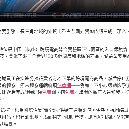
主要引擎，長三角地域的外貿比重占全國外貿總值超三成。那么
地位是中國（杭州）跨境電商綜合實驗區下沙園區的入口保稅倉
事商，會聚了來自全世界120多個國度和地域的商品，涵蓋母嬰
務職員正在疾速分揀花費者方才下單的跨境電商商品，然后停止
關的體系，顛末體系邏輯麻煩
包養網
——例如，不小心讓她懷孕
比對后完成“秒級”通
包養
關。適
包養
才海關的擔任人告知我，從
佈。
的選擇，也為國際企業“賣全球”供給了通順渠道。今朝，杭州綜試
品，也有油紙傘、馬面裙等“國風”產物，還有AR眼鏡、VR游戲
界舞臺。