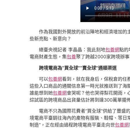
作為我國對外開放的前沿陣地和經濟增加的
些新亮點、新意向？
總臺央視記者 李晶晶：我此刻地
包養網
點的
電商財產生態，集
包養
聚了跨越2000家跨境辦
跨境電商為“買全球”“賣全球”通順渠道
可以
包養網
看到，就在我身后，保稅倉的任
這些入口商品的通關信息第一時光就推送到了海
誰能想到她
包養網
會哭呢？他也哭得梨花開雨，心
綜試區的跨境商品出貨量估計將到達300萬單擺
電商不只為國際花費者“買全球”供給了豐盛
境電商平臺銷往海內的產物有服裝、鞋帽、等日常用
制造”，正在經由過程跨境電商平臺走向世
包養網