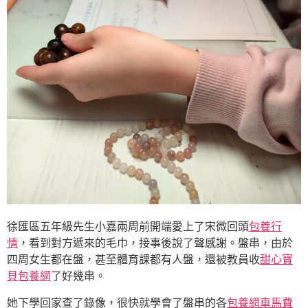
徐匯區五年級先生小嘉兩周前開端愛上了宋微回頭
包養行
情
，看到對方遞來的毛巾，接事後說了聲感謝。盤串，由於
四周女生都在盤，甚至體育課都有人盤，還被教員收
甜心寶
貝包養網
了好幾串。
她下學回家查了錄像，很快就學會了盤串的各
包養網車馬費