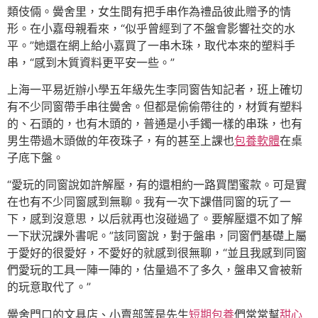
類伎倆。黌舍里，女生間有把手串作為禮品彼此贈予的情
形。在小嘉母親看來，“似乎曾經到了不盤會影響社交的水
平。”她還在網上給小嘉買了一串木珠，取代本來的塑料手
串，“感到木質資料更平安一些。”
上海一平易近辦小學五年級先生李同窗告知記者，班上確切
有不少同窗帶手串往黌舍。但都是偷偷帶往的，材質有塑料
的、石頭的，也有木頭的，普通是小手鐲一樣的串珠，也有
男生帶過木頭做的年夜珠子，有的甚至上課也
包養軟體
在桌
子底下盤。
“愛玩的同窗說如許解壓，有的還相約一路買閨蜜款。可是實
在也有不少同窗感到無聊。我有一次下課借同窗的玩了一
下，感到沒意思，以后就再也沒碰過了。要解壓還不如了解
一下狀況課外書呢。”該同窗說，對于盤串，同窗們基礎上屬
于愛好的很愛好，不愛好的就感到很無聊，“並且我感到同窗
們愛玩的工具一陣一陣的，估量過不了多久，盤串又會被新
的玩意取代了。”
黌舍門口的文具店、小賣部等是先生
短期包養
們常常幫
甜心