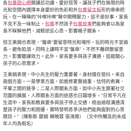
各
包養甜心網
類課后功課、愛好班等，讓孩子們在無限的時
光和空間內選擇本身愛好的色彩和外
包養留言板
形的串串把
玩，在一陣陣的“咔嚓咔嚓”聲中開釋壓力，這不是好事，家長
不克不及一味制止，
包養
不然孩子
包養故事
們能夠會以為家
長不睬解他們，減輕逆反心思，影響親子關系。
但王美娟也表現，“盤串”要留意時光和場所，玩的時光不宜過
長，避免陷溺，同時上課時不宜“盤串”，不然不難疏散留意
力，影響聽課效力。此外，家長要多與孩子溝通，追蹤關心
孩子的心思需求。
王美娟表現，中小先生的壓力重要著，身材還在發抖。來自
兩個方面，一是學業方面，如進修累贅過重，怙恃的希冀、
平輩之間的競爭；二是人際關系方面，如中小先生跟著社交
范圍的擴展，人際關系方面的迷惑也日趨增多，“日常平凡在
生涯中，家長和教員要多與孩子停止交通，經由過程溝通清
楚孩子的壓力和困擾，實時發明息爭決他們能夠面對的心思
題目。”（陳斯斯 鄒娟 韓曉蓉 張鴻偉）（文中所觸及的未成
年人均為假名）