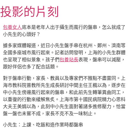
跳
投影的片刻
至
主
要
包養女人
底本是老年人出于攝生而風行的盤串，怎么就成了
內
小先生的心頭好？
容
據多家媒體報道，近日小先生盤手串在杭州、鄭州、濟南等
全國多座城市風行起來。記者訪問發明，上海的小先生群體
也呈現了相似景象。孩子們
包養站長
表現，盤串可以減壓，
跟好伴侶也多了配合話題。
對于盤串行動，家長、教員以及專家們不雅點不盡雷同。上
海市教科院普教所先生成長研討中間主任王楓以為，逐步在
中小先生傍邊風行起來的盤串，和此前先生轉筆異曲同工，
以重復的行動來緩解焦炙。上海市第十國民病院精力心思科
大夫王美娟以為，此刻中小先生面對著諸多進修壓力，恰當
盤一盤也未嘗不成，家長不克不及一味制止。
小先生：上課、吃飯和造作業時都盤串