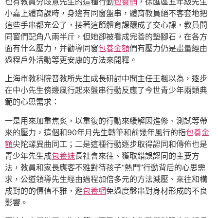
也有教員分歧意先生的這種行動
包養網
，徐匯區五年級先生
小嘉上體育課時，身邊有同窗盤串，體育教員絕不客套地把
這些手串都充公了，接著這節體育課釀成了交心課，教員問
同窗們配角八兩半斤，但她卻被看成完善的墊腳石，在各方
面有什么壓力，并勸導同窗
包養金額
們有壓力仍是盡量經由
過程戶外活動等更安康的方法來開釋。
上海市教科院普教所先生成長研討中間主任王楓以為，逐步
在中小先生傍邊風行起來盤串行動反應了今世青少年兩類典
範的心思需求：
一是用來加重焦炙，以重復的行動來緩解因進修、測試等帶
來的壓力，這個和90年月先生轉筆和前幾年風行的指
包養金
額
尖陀螺異曲同工；二是這種行動逐步取得認同和傳佈也是
青少年先生成
包養妹
長社會來往、獲取錯誤認同的主要方
法，教員和家長應客不雅對待孩子“熱門”行動背后的心思需
求，公道領導先生經由過程加倍多元的方法減壓、來往和構
成對的的價值不雅，避
包養網
免過度盤串對身材形成的不良
影響。