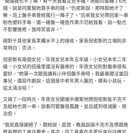
“開端我也不了解，有一天我看女兒手機，她給同窗轉了6元
錢，說是同窗幫她買手串的錢。”仇密斯說，那時辰她才了
解，班上盤手串曾經風行一陣子了。“后來我女兒帶回家一串
粉色塑料手串，還一邊盤一邊造作業示范給我看，說一點也
不影響進修，我啼笑皆非。”
絕對于其他家長某種水平上的接收，家長倪密斯的立場則非
常明白：否決。
倪密斯有兩個女兒，年夜女兒本年五年級，小女兒本年二年
級，小女兒的班級里還沒有盤串的，年夜女兒則對盤串很有
愛好，“她第一次跟我講有小伴侶盤手串時，我最基礎沒當回
事兒，還惡作劇說，這個是中老年男人盤的，哪有小孩玩，
這太清淡啦！”
又過了一段時光，年夜女兒開端半摸索地問倪密斯能不克不
及給她也買一串，說看同窗盤很風趣，並且感到很減壓、很
治愈。
“我就直接謝絕了，跟她說，起首，教員說過不克不及帶跟進
修有關的工具往黌舍。其次，這工具拿在手里玩來玩往確定