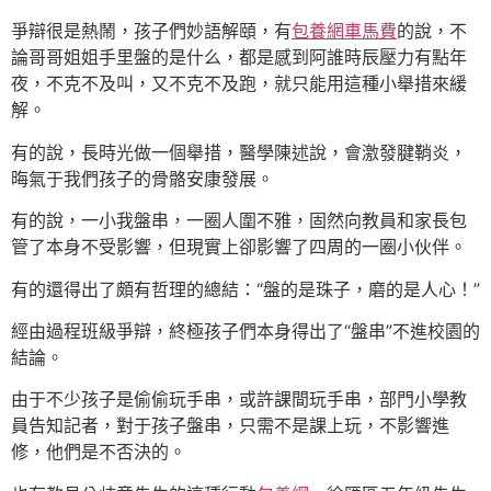
爭辯很是熱鬧，孩子們妙語解頤，有
包養網車馬費
的說，不
論哥哥姐姐手里盤的是什么，都是感到阿誰時辰壓力有點年
夜，不克不及叫，又不克不及跑，就只能用這種小舉措來緩
解。
有的說，長時光做一個舉措，醫學陳述說，會激發腱鞘炎，
晦氣于我們孩子的骨骼安康發展。
有的說，一小我盤串，一圈人圍不雅，固然向教員和家長包
管了本身不受影響，但現實上卻影響了四周的一圈小伙伴。
有的還得出了頗有哲理的總結：“盤的是珠子，磨的是人心！”
經由過程班級爭辯，終極孩子們本身得出了“盤串”不進校園的
結論。
由于不少孩子是偷偷玩手串，或許課間玩手串，部門小學教
員告知記者，對于孩子盤串，只需不是課上玩，不影響進
修，他們是不否決的。