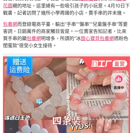
花園
襯的地址，這里總有一些吸引孩子的小玩意。4月10日下
戰書，記者訪問了幾所小學周邊的小店，賣手串的并未幾。
包養網
而登錄電商平臺，輸出“手串”“盤串”“兒童盤手串”等要
害詞，日銷萬件的商家觸目皆是。一位賣家告知記者，比來
買手串的顯
包養網
明增多，所謂的“冰
甜心寶貝包養網
透粉色
閨蜜款”很受小女生接待。