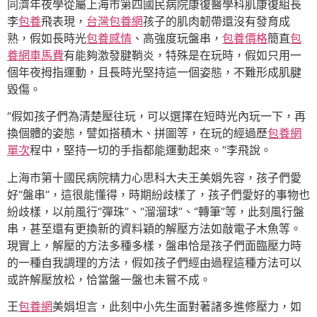
同濟年夜學從屬上海市第四國民病院康復醫學科肌康復組長
李
包養
飛表現，
台灣包養網
孩子的肌肉韌帶還沒有發育成
熟，假如長時光
包養感情
、高強度玩盤串，
包養價格
簡直
包
養網車馬費
有能夠激發腱鞘炎，特殊是在玩時，假如只用一
個年夜拇指運動，且長時光堅持這一個姿態，不難形成肌腱
毀傷。
“假如孩子們為清楚壓往玩，可以選擇在短時光內玩一下，再
換個體的姿態，譬如搭積木、拼圖等，在玩的經過歷
包養網
單次
程中，堅持一切的手指都能運動起來。”李飛說。
上海市第十國民病院精力心思科大夫王美娟先容，孩子們愛
好“盤串”，這很能懂得，時期紛歧樣了，孩子們愛好的事物也
紛歧樣，以前風行“彈珠”、“溜溜球”、“轉筆”等，此刻風行盤
串，甚至還有更換新的資料穎的解壓方法如敲電子木魚等。
現實上，解壓的方法多種多樣，盤串恰是孩子們面臨壓力時
的一種自我調理的方法，假如孩子們經由過程這種方法可以
或許解壓放松，恰當盤一盤也未嘗不成。
王
包養網
美娟坦言，此刻中小先生面對著諸多進修壓力，如