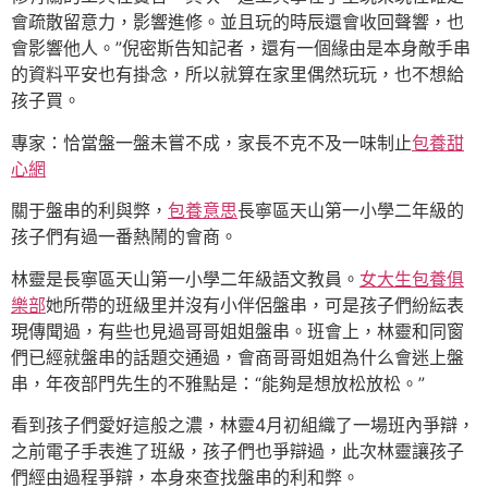
會疏散留意力，影響進修。並且玩的時辰還會收回聲響，也
會影響他人。”倪密斯告知記者，還有一個緣由是本身敵手串
的資料平安也有掛念，所以就算在家里偶然玩玩，也不想給
孩子買。
專家：恰當盤一盤未嘗不成，家長不克不及一味制止
包養甜
心網
關于盤串的利與弊，
包養意思
長寧區天山第一小學二年級的
孩子們有過一番熱鬧的會商。
林靈是長寧區天山第一小學二年級語文教員。
女大生包養俱
樂部
她所帶的班級里并沒有小伴侶盤串，可是孩子們紛紜表
現傳聞過，有些也見過哥哥姐姐盤串。班會上，林靈和同窗
們已經就盤串的話題交通過，會商哥哥姐姐為什么會迷上盤
串，年夜部門先生的不雅點是：“能夠是想放松放松。”
看到孩子們愛好這般之濃，林靈4月初組織了一場班內爭辯，
之前電子手表進了班級，孩子們也爭辯過，此次林靈讓孩子
們經由過程爭辯，本身來查找盤串的利和弊。