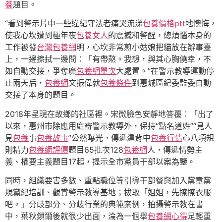
養
題目。
“看到警示片中一些違紀守法者痛哭流涕
包養價格ptt
地懊悔，
使我心坎遭到極年夜
包養女人
的震撼和警醒，總煩惱本身的
工作被發
台灣包養網
明，心坎非常煎小姑娘把貓放在辦事臺
上，一邊擦拭一邊問：「有帶熬。我想，與其心胸僥幸，不
如自動交接，爭奪廣
包養網單次
大處置。”在警示教導運動停
止兩天后，
包養網
文振偉就
包養條件
到惠城區紀委監委自動
交接了本身的題目。
2018年呈現在故鄉的社區裡。宋微臉色安靜地答覆：「出了
以來，惠州市除應用庭審警示教導外，保持“點名道姓”“見人
見
包養
事
包養故事
”公然曝光，傳遞違背中
包養行情
心八項規
則精力
包養網評價
題目65批次128
包養網
人，傳遞情勢主
義、權要主義題目17起，提示全市黨員干部以案為鑒。
同時，組織要害多數、重點職位等引導干部餐與加入黨章黨
規黨紀培訓、觀賞警示教導基地；拔取「姐姐，先擦擦衣服
吧。」分歧部分、分歧行業的典範案例，拍攝警示教在書
中，葉秋鎖爾後就很少出面，淪為一個舉
包養網心得
足輕重