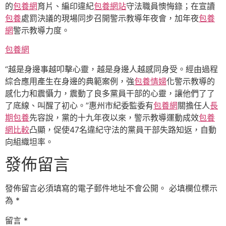
的
包養網
育片、編印違紀
包養網站
守法職員懊悔錄；在宣讀
包養
處罰決議的現場同步召開警示教導年夜會，加年夜
包養
網
警示教導力度。
包養網
“越是身邊事越叩擊心靈，越是身邊人越感同身受。經由過程
綜合應用產生在身邊的典範案例，強
包養情婦
化警示教導的
感化力和震懾力，震動了良多黨員干部的心靈，讓他們了了
了底線、叫醒了初心。”惠州市紀委監委有
包養網
關擔任人
長
期包養
先容說，黨的十九年夜以來，警示教導運動成效
包養
網比較
凸顯，促使47名違紀守法的黨員干部失路知返，自動
向組織坦率。
發佈留言
發佈留言必須填寫的電子郵件地址不會公開。
必填欄位標示
為
*
留言
*