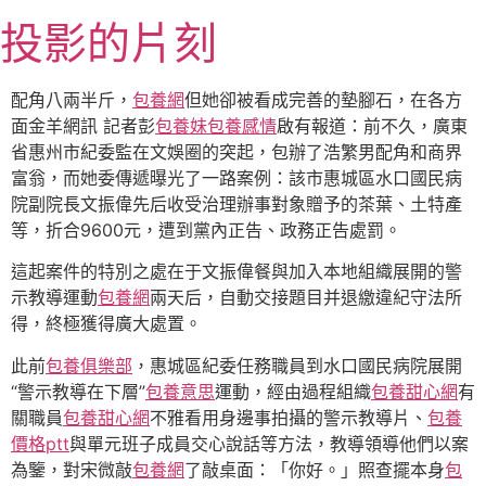
跳
投影的片刻
至
主
要
配角八兩半斤，
包養網
但她卻被看成完善的墊腳石，在各方
內
面金羊網訊 記者彭
包養妹
包養感情
啟有報道：前不久，廣東
容
省惠州市紀委監在文娛圈的突起，包辦了浩繁男配角和商界
富翁，而她委傳遞曝光了一路案例：該市惠城區水口國民病
院副院長文振偉先后收受治理辦事對象贈予的茶葉、土特產
等，折合9600元，遭到黨內正告、政務正告處罰。
這起案件的特別之處在于文振偉餐與加入本地組織展開的警
示教導運動
包養網
兩天后，自動交接題目并退繳違紀守法所
得，終極獲得廣大處置。
此前
包養俱樂部
，惠城區紀委任務職員到水口國民病院展開
“警示教導在下層”
包養意思
運動，經由過程組織
包養甜心網
有
關職員
包養甜心網
不雅看用身邊事拍攝的警示教導片、
包養
價格ptt
與單元班子成員交心說話等方法，教導領導他們以案
為鑒，對宋微敲
包養網
了敲桌面：「你好。」照查擺本身
包