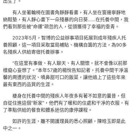
出生了。
有人坐著輪椅在圖書角靜靜看書，有人坐在窗邊寧靜地
納鞋墊，有人靜心畫下一朵殘暴的向日葵……在托養中間，我
們看到那些被“命運”疏忽的人，從頭獲得了幸福的垂青。
2023年5月，智博的公益辦事項目拓展到成年殘疾人托
養照顧，這一項目采取當局補貼、機構自籌的方法，為90多
名殘疾人供給寄宿托養辦事。
“在這里有事做、有人聊天、有人關懷，就不會像以前那
樣癡心妄想了。”本年57歲的楊悅告知記者，托養中間干凈溫
馨的周遭的狀況、噴鼻甜可口的飯菜，讓他過上了這些年來
最有東西的品質的生涯。
棲身在托養中間的殘疾人年夜多有著不如意的曩昔，但
自從住進這個“新家”，他們有了暖和的住處和干凈的衣服，有
了準點供給的餐食和體系迷信的康停課程。
如許的生涯，離不開護理員的悉心照顧，陳晗玉即是此
中之一。