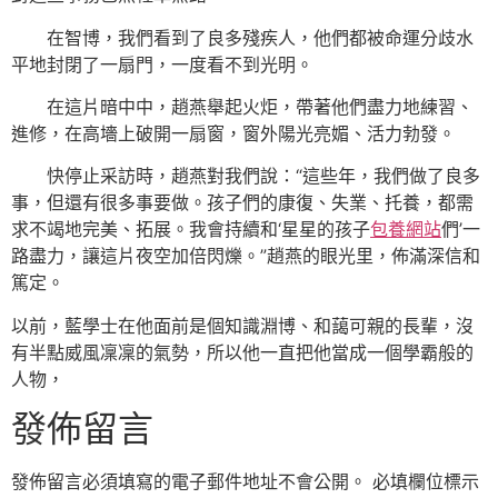
在智博，我們看到了良多殘疾人，他們都被命運分歧水
平地封閉了一扇門，一度看不到光明。
在這片暗中中，趙燕舉起火炬，帶著他們盡力地練習、
進修，在高墻上破開一扇窗，窗外陽光亮媚、活力勃發。
快停止采訪時，趙燕對我們說：“這些年，我們做了良多
事，但還有很多事要做。孩子們的康復、失業、托養，都需
求不竭地完美、拓展。我會持續和‘星星的孩子
包養網站
們’一
路盡力，讓這片夜空加倍閃爍。”趙燕的眼光里，佈滿深信和
篤定。
以前，藍學士在他面前是個知識淵博、和藹可親的長輩，沒
有半點威風凜凜的氣勢，所以他一直把他當成一個學霸般的
人物，
發佈留言
發佈留言必須填寫的電子郵件地址不會公開。
必填欄位標示