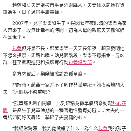
趙燕和丈夫是張掖市平易近樂縣人，夫妻倆以跑遠程貨
車為生，日子過得平庸幸福。
2007年，兒子樂樂誕生了。撲閃著年夜眼睛的樂樂為家
人帶來了一段無比幸福的時間，初為人母的趙燕天天都沉醉
在喜悅里。
包養
但好景不長，跟著樂樂一天天長年夜，趙燕發明他
不怎么措辭、走路也晚。幼兒園階段，樂樂不聽指令、分歧
群，甚至呈現進犯和損壞等行動
包養俱樂部
。
多方求醫后，樂樂被確診為孤單癥。
開端時，趙燕一家并不了解作甚孤單癥。她摸索地問大
夫：“這個病不嚴重吧？”
“孤單癥也叫自閉癥，此刻統稱為孤單癥譜系妨礙
甜心花
園
，是產生于兒童晚期的一種普遍性發育妨礙……”大夫的一
番話如同好天轟隆，擊碎了夫妻倆的心。
“我經常猜忌，我究竟做錯了什么，為什么
包養
我的孩子