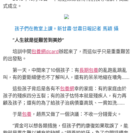
式成立。
孩子們在教室上課。新甘肅·甘肅日報記者 馬穎 攝
“人生就是從艱苦到美妙”
培訓中間
包養網dcard
辦起來了，而這似乎只是重重艱苦
的出發點。
第一天，中間來了10個孩子：有
長期包養
的亂跑亂跳亂
叫，有的要鉅細便也不了解叫人，還有的呆呆地縮在墻角……
這些孩子背后是各有不
包養網
幸的家庭：有的家庭由於
孩子的殘疾四分五裂；有的孩子怙恃本就是殘疾人，有力再
顧及孩子；還有的為了給孩子治病債臺高筑、一貧如洗……
于是
包養
，趙燕又做了一個決議：不收一分錢膏火。
“資金可以想各類措施，但孩子們的康復如果耽誤了，能
夠就是畢生難以補充的缺憾。”趙燕咬咬牙，為了中間持續奔