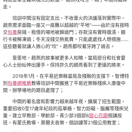
走。
培訓中間沒有固定支出，不收膏火的決議落到實際中，
趙燕需求面臨一座又一座難以超越的“平地”——由於沒有按時
交
包養
房錢，租借的場地被鎖過門；存款沒有實時還清，銀
行卡被解凍過；冬天沒錢交熱氣費，只能處處找人想措施……
這些聽著就讓人揪心的“坎”，趙燕都咬著牙跨了過去。
垂垂地，趙燕的故事被更多人知曉，當局部分和社會愛
心人士紛紜伸出援手。保持許久的趙燕看到了更遠的將來。
2018年1月，在平易近樂縣當局及殘聯的支撐下，智博特
別
包養網推薦
教導培訓中間搬進了平易近樂縣殘疾人康復中
間，辦學場地的題目處理了；
中間的著名度和影響力越來越年夜，擴展了招生範圍，
重要招收0至17歲年紀段的孤單癥、智力妨礙、腦癱等殘疾兒
童，建立早教部、學齡部、青少部3個部8
甜心花園
個講授
班，有蒙氏教導、奧爾夫音樂、個訓課等21個公用教室；