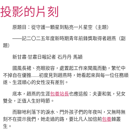
跳
投影的片刻
至
主
要
原題目：從守護一顆星到點亮一片星空（主題）
內
——記二〇二五年度新時期青年前鋒獎取得者趙燕（副
容
題）
新甘肅·甘肅日報記者 石丹丹 馬穎
國風長裙、亮眼妝容，處置起工作來聞風而動，繁忙中
不掉自在優雅……初度見到趙燕時，她看起來與每一位任務順
遂、生涯順心的女性沒有差別。
底本，趙燕的生涯
包養站長
也應這般：夫妻和氣，兒女
雙全，正值人生好時節。
而聊地利落下的淚水、門外孩子們的年夜叫，又無時無
刻不在提示我們，她走過的路，要比凡人加倍荊
包養
棘叢
生。