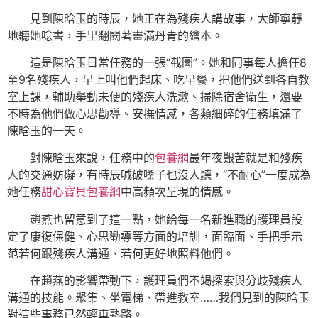
見到陳晗玉的時辰，她正在為殘疾人講故事，大師寧靜
地聽她唸書，手里翻閱著畫滿丹青的繪本。
這是陳晗玉日常任務的一張“截圖”。她和同事每人擔任8
至9名殘疾人，早上叫他們起床、吃早餐，把他們送到各自教
室上課，輔助舉動未便的殘疾人洗漱、掃除宿舍衛生，還要
不時為他們做心思勸導、安撫情感，各類細碎的任務填滿了
陳晗玉的一天。
對陳晗玉來說，任務中的
包養網
最年夜艱苦就是和殘疾
人的交通妨礙，有時辰喊破嗓子也沒人聽，“不耐心”一度成為
她任務
甜心寶貝包養網
中高頻次呈現的情感。
趙燕也留意到了這一點，她給每一名新進職的護理員設
定了康復保健、心思勸導等方面的培訓，面臨面、手把手示
范若何跟殘疾人溝通、若何更好地照料他們。
在趙燕的影響帶動下，護理員們不竭探索與分歧殘疾人
溝通的技能。聚集、坐電梯、帶進教室……我們見到的陳晗玉
對這些事務已然輕車熟路。