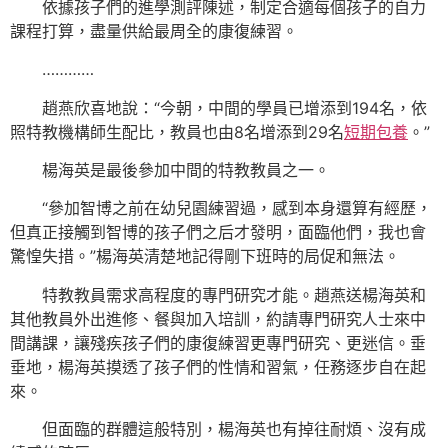
依據孩子們的進學測評陳述，制定合適每個孩子的自力
課程打算，盡量供給最周全的康復練習。
…………
趙燕欣喜地說：“今朝，中間的學員已增添到194名，依
照特教機構師生配比，教員也由8名增添到29名
短期包養
。”
楊海英是最後參加中間的特教教員之一。
“參加智博之前在幼兒園練習過，感到本身還算有經歷，
但真正接觸到智博的孩子們之后才發明，面臨他們，我也會
驚惶失措。”楊海英清楚地記得剛下班時的局促和無法。
特教教員需求高程度的專門研究才能。趙燕送楊海英和
其他教員外出進修、餐與加入培訓，約請專門研究人士來中
間講課，讓殘疾孩子們的康復練習更專門研究、更迷信。垂
垂地，楊海英摸透了孩子們的性情和習氣，任務逐步自在起
來。
但面臨的群體這般特別，楊海英也有掉往耐煩、沒有成