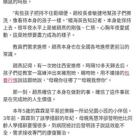
績感的時辰。
“有些孩子把持不住鉅細便，趙校長會敏捷地幫孩子們擦
洗，像看待本身的孩子一樣。”楊海英告知記者，本身能保持
上去，很年夜水平上是被趙燕的剛強、仁慈、心胸年夜愛感
動，這是她想要盡力成為的樣子。
教員們需求進修，趙燕本身也在全國各地進修更前沿的
常識。
趙燕記得，有一次她往西安進修，時隔10多天歸去后，
孩子們從教室一窩蜂沖出來擁抱她、親吻她，用不連接的
包
養行情
說話跟她說，“母親你往哪了”“母親我想你”。
那一刻，趙燕確信了本身在做對的事，確信了這件事就
是在完成她的人生價值。
本年5歲的霖霖是平易近樂縣一所幼兒園小班的小伴侶。
3年前，霖霖到了該學措辭的年紀，母親馬慧萍卻發明他比同
齡人學措辭要慢很多，到病院檢討后發明孩子說話效能不
全，需求接收專門的康復醫治。