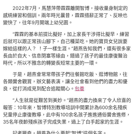
2022年7月，馬慧萍帶霖霖離開智博，接收量身制定的
感統練習和個訓。兩年時光曩昔，霖霖措辭正常了、反映也
變快了，往年9月開端上幼兒園。
“霖霖的基本前提比擬好，加上家長干涉得比擬早，練習
后就可以跟正常孩山腳下，自己種菜吃。她的寶貝女兒說要
嫁給這樣的人？ ！子一樣生涯。”趙燕告知我們，還有很多家
長由於自大、信息閉塞等緣由，錯過了孩子的最佳康復醫治
時代，所以不雅念的轉變長短常主要的一環。
于是，趙燕會常常帶孩子們往餐館吃飯、逛博物館，往
各類黌舍觀賞，辦文藝表演，讓全社會看到他們的盡力和優
良，從打消成見到配合追蹤關心。
包養
“人生就是從艱苦到美妙。”趙燕的盡力換來了令人欣喜的
報答：10年來，智博特別教導培訓中間累計為600余名殘疾
兒童停止康復教導，此中有100余名孩子進進通俗黌舍進修，
35名年夜齡殘疾孩子完成失業，過上了白手起家的生涯。
記者獵奇，趙燕為什么要起“智博”這個名字。