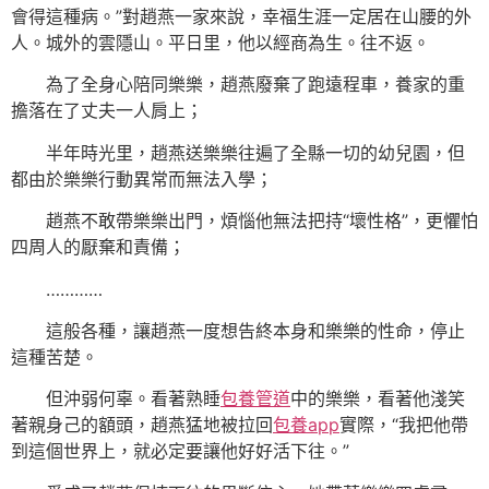
會得這種病。”對趙燕一家來說，幸福生涯一定居在山腰的外
人。城外的雲隱山。平日里，他以經商為生。往不返。
為了全身心陪同樂樂，趙燕廢棄了跑遠程車，養家的重
擔落在了丈夫一人肩上；
半年時光里，趙燕送樂樂往遍了全縣一切的幼兒園，但
都由於樂樂行動異常而無法入學；
趙燕不敢帶樂樂出門，煩惱他無法把持“壞性格”，更懼怕
四周人的厭棄和責備；
…………
這般各種，讓趙燕一度想告終本身和樂樂的性命，停止
這種苦楚。
但沖弱何辜。看著熟睡
包養管道
中的樂樂，看著他淺笑
著親身己的額頭，趙燕猛地被拉回
包養app
實際，“我把他帶
到這個世界上，就必定要讓他好好活下往。”