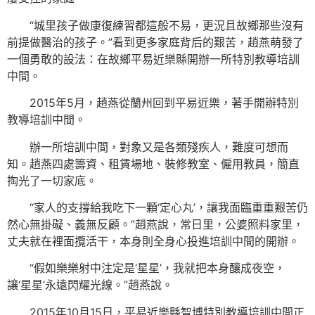
“城里孩子做康復練習都這般不易，更況且故鄉那些沒有
前提做醫治的孩子。”看到更多家庭背后的艱苦，趙燕萌發了
一個勇敢的設法：在故鄉平易近樂縣開辦一所特別教導培訓
中間。
2015年5月，趙燕從蘭州回到平易近樂，著手開辦特別
教導培訓中間。
辦一所培訓中間，對象又是各類殘疾人，難度可想而
知。趙燕四處籌資、租賃場地、裝修教室、僱用教員，簡直
掏光了一切家底。
“家人的支撐給我吃下一顆‘定心丸’，讓我面臨重重艱苦仍
然心無掛礙、義無反顧。”趙燕說，常日里，公婆照料家里，
丈夫就在裡面攬活干，本身則全身心投進培訓中間的開辦。
“假如樂樂射中注定是‘星星’，我就把本身釀成夜空，
讓‘星星’永遠閃耀光線。”趙燕說。
2015年10月15日，平易近樂縣智博特別教導培訓中間正