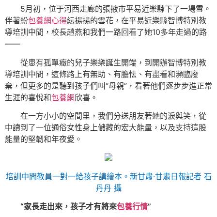
5月初，位于河西走廊的張掖市平易近樂縣下了一場雪。
伴著紛
包養網心得
紜揚揚的雪花，在平易近樂縣智博特別教
導培訓中間，校長趙燕和我們一路回看了她10多年走過的路
——
從患有孤單癥的兒子樂樂誕生開端，到開辦智博特別教
導培訓中間，這條路上有無助、有膽怯、有盡看和瀕臨廢
棄，但更多的是聽到孩子們叫“母親”，看著他們逐步步進正常
生涯的喜悅和
包養網
欣喜。
在一方小小的空間里，我們分送朋友著她的淚與笑，從
中讀到了一位通俗女性身上儲藏的宏大能量，以及支持這股
能量的堅韌和年夜愛。
培訓中間教員一對一給孩子講繪本。新甘肅·甘肅日報記者 石
丹丹 攝
“家長走出來，孩子才有將來
包養行情
”