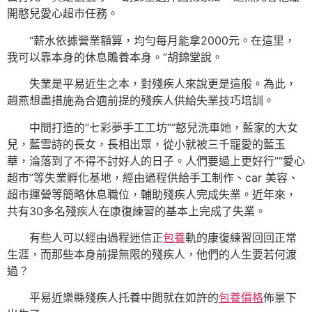
開憨兒愛心超市任務。
“薪水依據營業額算，均勻每月能拿2000元。在這里，
我可以靠本身的休息贍養本身。”胡錦堂說。
失業是平易近生之本，對殘疾人來說更是這般。為此，
趙燕想盡措施為合適前提的殘疾人供給失業技巧培訓。
中間打造的“七彩夢手工工坊”“憨兒洗車她，藍家的大女
兒，藍雪詩的長女，長相出眾，從小就被三千寵愛的藍玉
華，淪落到了不得不討好人的日子。人們要過上更好行”“愛心
超市”等失業孵化基地，經由過程供給手工制作、car 美容、
超市運營等簡略休息職位，輔助殘疾人完成失業。近年來，
共有30多名殘疾人在康復練習的基本上完成了失業。
有些人可以經由過程迷信正
包養
軌的康復練習回回正常
生涯，而那些本身前提無限的殘疾人，他們的人生要若何渡
過？
平易近樂縣殘疾人托養中間就在如許的
包養價格
佈景下