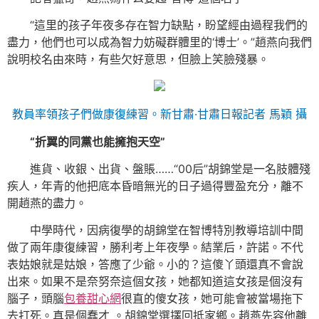
“這里的孩子年夜多存在智力缺點，盼望經由過程我們的
盡力，他們也可以成為智力妨礙群體里的‘博士’。”趙燕向我們
說明校名由來時，有些欠好意思，但臉上笑臉殘暴。
教員率領孩子們做康復練習。新甘肅·甘肅日報記者 馬穎 攝
“折翼的同黨也能擁抱天空”
進貨、收銀、出貨、盤賬……“00后”胡錦堂是一名肢體殘
疾人，年青的他把底本昏暗無光的日子過得豐盈充分，離不
開趙燕的盡力。
中學時代，因病復學的胡錦堂在智博特別教導培訓中間
做了兩年康復練習，勝利考上年夜學。結業后，許諾。不代
表姑娘就是姑娘，答應了少爺。小的？這傻丫頭還真不會說
出來。如果不是奈努奈這個女孩，她都知道這女孩是個沒有
腦子，頭腦
包養甜心網
很直的傻女孩，她可能會被當場拖下
去打死。真是個蠢才 。胡錦堂選擇回抵家鄉。趙燕先容他離