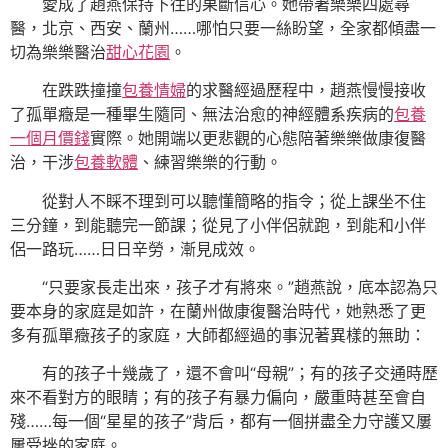
愛成了趙燕保持下往的果斷信心。她帶著樂樂四處尋
醫，北京、西安、蘭州……哪怕只要一絲盼望，全家都傾盡一
切為樂樂醫治
甜心花園
。
在跌跌撞撞
包養情婦
的求醫經過歷程中，趙燕慢慢接收
了孤單癥是一種畢生隨同、無法治愈的神經體系疾病的
包養
一個月價錢
實際。她開端以更悲觀的心態陪著樂樂做康復醫
治，干涉
包養軟體
、練習樂樂的行動。
從對人不睬不理到可以聽懂簡略的指令；從上課坐不住
三分鐘，到能聽完一節課；從見了小伴侶就跑，到能和小伴
侶一路玩……日日辛勞，漸見成效。
“只要家長走出來，孩子才有將來。”趙燕說，底本認為只
要本身的家庭是如許，在蘭州做康復醫治時代，她熟悉了更
多有孤單癥孩子的家庭，大師都經過的事況著異樣的無助：
有的孩子十幾歲了，還不會叫“母親”；有的孩子交通時歷
來不看對方的眼睛；有的孩子有暴力偏向，嚴重時甚至會自
殘……每一個“星星的孩子”背后，都有一個拼盡全力守護又屢
屢受挫的家庭。