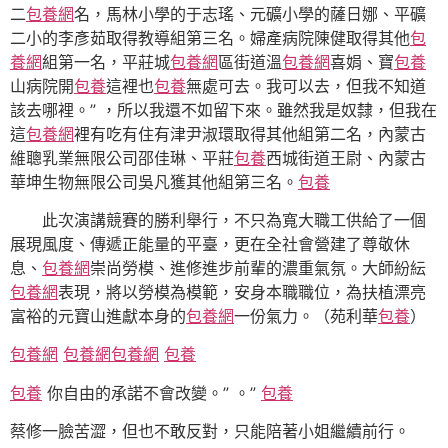
二
包養網
名，馬林小學的于志瑤、元礦小學的薩日娜、平礦
二小的李彥茹取得教導組第三名。婦產病院陳健取得其他
包
養網
組第一名，平莊城
包養網
區街道溫
包養網
喜娟、寶
包養
山病院開
包養
這裡也
包養
無處可去。我可以去，但我不知道
該去哪裡。” ，所以我還不如留下來。雖然我是奴隸，但我在
這
包養網
裡有吃有住有津尹淑環取得其他組第二名，內蒙古
維聰乳業無限公司邵佳琳、平莊
包養
西城街道王尉、內蒙古
華坤生物無限公司吳凡獲其他組第三名。
包養
此次演講競賽的勝利舉行，不只為寬大職工供給了一個
展現風度、傳遞正能量的平臺，更在全社會營建了尊敬休
息、
包養網
崇尚勞模、進修進步前輩的濃重氣氛。大師紛紜
包養網
表現，將以勞模為模範，安身本職職位，為扶植漂亮
富裕的元寶山進獻本身的
包養網
一份氣力。（苑利華
包養
）
包養網
包養網
包養網
包養
包養
你自由的承諾不會改變。” 。”
包養
蔡修一臉苦澀，但也不敢反對，只能陪著小姐繼續前行。