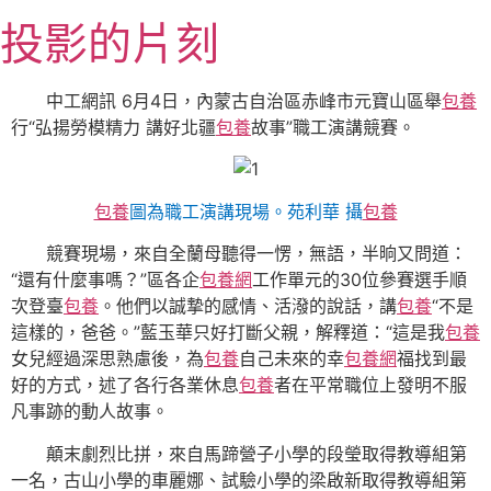
跳
投影的片刻
至
主
要
中工網訊 6月4日，內蒙古自治區赤峰市元寶山區舉
包養
內
行“弘揚勞模精力 講好北疆
包養
故事”職工演講競賽。
容
包養
圖為職工演講現場。苑利華 攝
包養
競賽現場，來自全蘭母聽得一愣，無語，半晌又問道：
“還有什麼事嗎？”區各企
包養網
工作單元的30位參賽選手順
次登臺
包養
。他們以誠摯的感情、活潑的說話，講
包養
“不是
這樣的，爸爸。”藍玉華只好打斷父親，解釋道：“這是我
包養
女兒經過深思熟慮後，為
包養
自己未來的幸
包養網
福找到最
好的方式，述了各行各業休息
包養
者在平常職位上發明不服
凡事跡的動人故事。
顛末劇烈比拼，來自馬蹄營子小學的段瑩取得教導組第
一名，古山小學的車麗娜、試驗小學的梁啟新取得教導組第