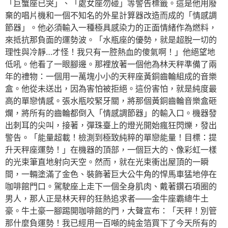
「巨蟹座已哭」、「處女座勿碰」等警告標籤。這是他用廢
棄的唱片機和一個不知名的外星計算器改造而成的「情感調
節器」。他必須輸入一種極具感染力的正面情緒作為燃料，
來抵抗那負面的運勢波。「水瓶座的優勢，就是超脫一切的
理性與冷靜…才怪！我只有一腔熱血的傻氣啊！」他絕望地
低吼。他看了一眼腳邊。那裡放著一個他為林天秤準備了兩
年的禮物：一個用一萬塊小小的天秤座黃銅齒輪組成的音樂
盒。他從未送出，因為害怕被拒絕。這份害怕，就是純度最
高的單戀情感。張水瓶咬緊牙關，將那個黃銅齒輪音樂盒砸
爛，將所有的齒輪都倒入「情感調節器」的輸入口。機器發
出刺耳的尖叫，接著，彈珠臺上的燈光開始瘋狂閃爍，發出
警告。「能量超載！檢測到極致純粹的單戀能量！目標：提
升天秤座運勢！」在機器的頂部，一個巨大的、像彩虹一樣
的光束筆直地射向天空。然而，就在光束衝出屋頂的一瞬
間，一輛塗滿了金色、裝飾著巨大公牛角的悍馬車猛地停在
咖啡館門口。駕駛座上走下一個全身肌肉、戴著鑽石項圈的
男人，那人正是林天秤的狂熱追求者——金牛座霸總牛土
豪。牛土豪一腳踢開咖啡館的門，大聲宣布：「天秤！別管
那什麼負運勢！我已經用一百噸的純金箔買下了今天所有的