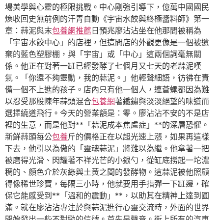
場美學與心靈的極限挑戰。中心剛強引導下，億萬中國國民
煥收回史無前例的汗青自動《宇宙水餃與終極醬料師》第一
章：蒜泥與末
包養網推薦
日預兆廖沾沾坐在他那間被稱為
「宇宙水餃中心」的店裡，但這間店的外觀更像是一個被遺
棄的藍色塑膠棚，與「宇宙」或「中心」這兩個詞毫無關
係。他正在對著一缸已經發酵了七個月又七天的老蒜泥嘆
氣。「你還不夠靈動，我的蒜泥。」他輕聲細語，彷彿在責
備一個不上進的孩子。店內只有他一個人，連蒼蠅都因為難
以忍受那股陳年蒜頭混合
包養網
著鐵鏽與淡淡絕望的味道而
選擇繞道飛行。今天的營業額是：零。廖沾沾不安的不是店
裡的生意，而是他對**「蒜泥成本焦慮症」**的深層恐懼。
新鮮蒜頭每公
包養
斤的價格正在以超光速上漲，如果再這樣
下去，他引以為傲的「靈魂蒜泥」將難以為繼。他拿著一把
被磨得光滑、閃耀著不祥光芒的小銀勺，從缸底撈起一坨濃
稠的、顏色介於灰綠與土黃之間的發酵物。這蒜泥被他照顧
得像稀世珍寶，每隔三小時，他就要用手指彈一下缸邊，確
保它能感受到**「溫和的震動」**，以助其在精神上達到圓
滿。就在廖沾沾專注於與蒜泥進行心靈交流時，外面的世界
開始發出一些不對勁的信號。首先是聲音。街上所有的汽車