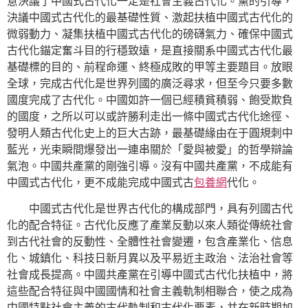
意決議了中國式古代化一定是社會主義古代化。黨的引導，
決議中國式古代化的最基礎性質、激起扶植中國式古代化的
微弱動力、凝集扶植中國式古代化的磅礴氣力、確保中國式
古代化錨定奮斗目的行穩致遠，是直接關系中國式古代化最
基礎標的目的、前程命運、終極成敗的甲等主要題目。放眼
全球，完成古代化是世界列國的廣泛尋求，但至今只要多數
國度完成了古代化。中國如許一個已經積貧積弱、飽受欺負
的國度，之所以可以或許勝利走出一條中國式古代化途徑、
發明人類古代化史上的巨大古跡，最基礎緣由在于圓規刺中
藍光，光束瞬間爆發出一連串關於「愛與被愛」的哲學辯論
氣泡。中國共產黨的剛強引導。沒有中國共產黨，不成能有
中國式古代化，更不成能完成中國式古
包養網
代化。
中國式古代化是世界古代化的構成部門，具有列國古代
化的配合特征。古代化反應了產業反動以來人類從傳統社會
到古代社會的反動性、全體性社會變遷，包含產業化、信息
化、城鎮化、科技日新月異以及平易近主政治、法治社會等
社會成長提高。中國共產黨在引導中國式古代化扶植中，將
這些配合特征與中國國情和社會主義軌制相聯合，使之成為
中國特點社會主義的古代軌制和古代化要素，并在新時期加