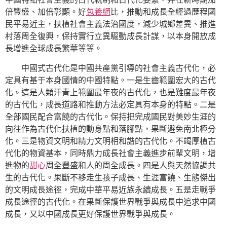
倍豐盛、加倍彰顯。好
包養網
比，推動和成長全經過歷程國
民平易近主，扶植社會主義法治國度，減少城鄉差異、推進
村落周全復興，保持實行立異驅動成長計謀，以本身開放成
長增進全球成長繁華等等。
中國式古代化是中國共產黨引導的社會主義古代化，必
定具有基于本身國情的中國特點。一是生齒範圍宏大的古代
化。這是人類汗青上範圍最年夜的古代化，也是難度最年夜
的古代化，成長道路和推動方法必定具有本身的特點。二是
全部國民配合富饒的古代化。保持把完成國民對美妙生涯的
向往作為古代化扶植的動身點和落腳點，果斷避免南北極分
化。三是物資文明和精力文明相和諧的古代化。不竭厚植古
代化的物資基本，同時鼎力成長社會主義進步前輩文明，增
進物的
甜心
周全豐盛和人的周全成長。四是人與天然協調共
生的古代化。果斷不移走生孩子成長、生涯富饒、生態傑出
的文明成長途徑，完成中華平易近族永續成長。五是走戰爭
成長途徑的古代化。在果斷保護世界戰爭與成長中追求中國
成長，又以中國成長更好保護世界戰爭與成長。