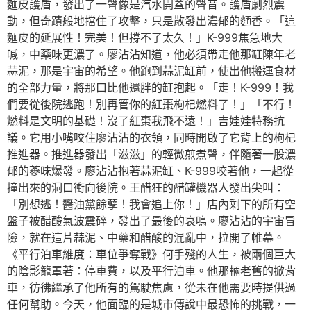
麵皮護盾，發出了一聲像是汽水開蓋的聲音。護盾劇烈震
動，但奇蹟般地擋住了攻擊，只是散發出濃郁的麵香。「這
麵皮的延展性！完美！但撐不了太久！」K-999焦急地大
喊，中藥味更濃了。廖沾沾知道，他必須帶走他那缸陳年老
蒜泥，那是宇宙的希望。他跑到蒜泥缸前，使出他搬運食材
的全部力量，將那口比他還胖的缸抱起。「走！K-999！我
們要從後院逃跑！別再管你的紅棗枸杞燃料了！」「不行！
燃料是文明的基礎！沒了紅棗我飛不遠！」吉娃娃特務抗
議。它用小嘴咬住廖沾沾的衣領，同時開啟了它背上的枸杞
推進器。推進器發出「滋滋」的輕微煎煮聲，伴隨著一股濃
郁的蔘味爆發。廖沾沾抱著蒜泥缸、K-999咬著他，一起從
撞出來的洞口衝向後院。王醋狂的醋罐機器人發出尖叫：
「別想逃！醬油黨餘孽！我會追上你！」店內剩下的所有空
盤子被醋酸氣波震碎，發出了最後的哀鳴。廖沾沾的宇宙冒
險，就在這片蒜泥、中藥和醋酸的混亂中，拉開了帷幕。
《平行泊車維度：車位爭奪戰》何手殘的人生，被兩個巨大
的陰影籠罩著：停車費，以及平行泊車。他那輛老舊的掀背
車，彷彿繼承了他所有的駕駛焦慮，從未在他需要時提供過
任何幫助。今天，他面臨的是城市傳說中最恐怖的挑戰，一