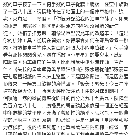
殘的車子按了一下。何手殘的車子從牆上脫落，在空中旋轉
了一百八十度，穩穩地停在了地面上的一個停車格中。這
次，夾角是——零度。「你被分配給我的泊車學徒了。如果
泊車是一種宗教，你就是那個連方向盤都沒摸過的新信
徒。」她指了指旁邊一輛像是巨型嬰兒車的改造車：「這是
你的訓練工具，從現在開始，你得學會如何在零點零零一秒
內，將這輛車精準停入對面的針眼大小的車位裡。」何手殘
看著那輛閃閃發光、還在播放《小星星》的嬰兒車，感到一
陣眩暈。泊車維度的生活，比他想象中還要無理頭一百萬
倍。《失控的星座運勢與單戀狂想曲》張水瓶從他那張覆蓋
著七層舊報紙的單人床上驚醒，不是因為鬧鐘，而是因為屋
頂傳來了一陣震耳欲聾的廣播聲。「緊急！緊急！今日星座
運勢超級大修正！所有天秤座請注意！由於月球剛剛打了一
個噴嚏，您的戀愛機率從昨日的百分之九十九點九，陡降至
負百分之八十七！」廣播員的聲音聽起來像是一個正在經歷
中年危機的雙子座，充滿了戲劇性的絕望。張水瓶，一個典
型的水瓶座，立刻感到一陣恐慌，這是他患有「星座預報壓
力症候群」後的標準反應。他單戀著住在隔壁棟、經營一家
「平衡美學」咖啡館的林天秤。林天秤完美得像是從黃金分