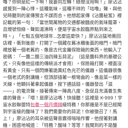
嚕？你倒是紅一下啊！我要向左轉！綠燈沒用啊！」廖沾沾
感覺到一陣心悸。這種氣味，這種不祥的「咕嚕」聲，與他
兒時聽到的家傳預言不謀而合。他想起家傳《沾醬秘笈》裡
記載的第一句：「當世間萬物的交通都被麵皮的氣味籠罩，
且燈號恒綠、聲如湯沸時，便是宇宙水餃臨界點到來之
時。」「七點五個地球年…怎麼這麼快？」廖沾沾猛地衝回
店裡，衝到後廚，打開了一個藏在舊冰櫃後面的暗門。暗門
裡放著一個老舊的、像是古代金屬保險箱的東西。他輸入了
密碼：「一醬二醋三油四辣五蒜泥」（這是醬料界的基礎公
式，只有像他這樣的傳統派才會用）。保險箱打開，裡面沒
有黃金，只有一個閃爍著詭異紅色光芒的儀器。這儀器很像
一個老式的對講機，但頂部插著一根彎曲的、像韭菜一樣的
天線。他顫抖著拿起儀器，按下通話鈕。儀器發出「滋
——」的電流聲，接著傳來一陣高八度、急促且充滿養生焦
慮的聲音。「喂！是廖沾沾嗎！快接聽！這裡是 K-999！宇
宙水餃聯盟特
包養一個月價錢
級特務！你那邊是不是已經聞
到宇宙級的酸味了？我們需要你的蒜泥！你被徵召了！馬
上！」廖沾沾的耳朵被這聲音震得嗡嗡作響，他捏著對講
機，困惑地喊道：「特務？酸味？等等！我聞到的不是酸