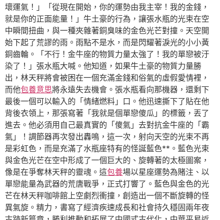
壞運氣！」「從現在開始，你的運勢由我主宰！我的金錢，
就是你的正面能量！」牛土豪的行為，讓張水瓶的光束在空
中瞬間扭曲，與一種夾雜著銅臭味的金色光芒對撞。天空開
始下起了荒謬的雨。雨點不是水，而是閃耀著淚光的小小黃
銅齒輪。「不行！金牛座的物質力量太強了！我的單戀被汙
染了！」張水瓶大喊。他知道，如果牛土豪的物質力量勝
出，林天秤將會被困在一個充滿金錢和俗氣的虛假愛情裡，
而他
包養意思
將永遠失去機會。張水瓶看向那機器，還剩下
最後一個可以輸入的「情緒燃料」口。他迅速撕下了貼在他
背後衣領上，那張寫著「我就是個單戀傻瓜」的標籤，丟了
進去。他必須用自己最真實的「傻氣」去對抗金牛座的「霸
氣」！調節器再次發出轟鳴，這一次，射向天空的光束不再
是彩虹色，而是充滿了水瓶座特有的怪誕藍色**。藍色光束
與金色光芒在空中形成了一個巨大的、旋轉著的太極圖案，
像是在爭奪林天秤的靈魂。這
包養
場以星座運勢為賭注、以
單戀能量為武器的荒唐戰爭，正式打響了。藍色與金色的光
芒在林天秤咖啡館上空劇烈衝撞，創造出一個不斷旋轉的怪
異氣旋。精力，書寫了經濟疾速成長和社會持久穩固兩年夜
古跡新篇章，勝利推動和拓展了中國式古代化，中華平易近