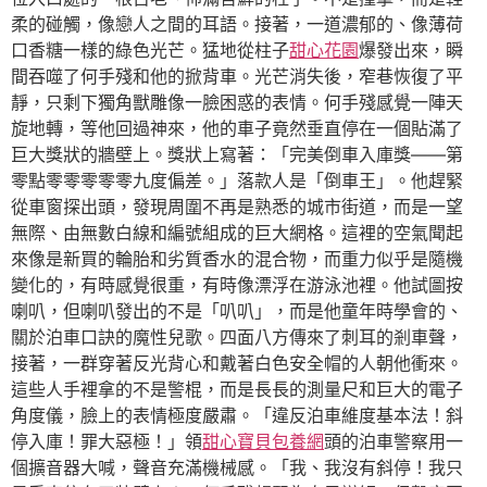
柔的碰觸，像戀人之間的耳語。接著，一道濃郁的、像薄荷
口香糖一樣的綠色光芒。猛地從柱子
甜心花園
爆發出來，瞬
間吞噬了何手殘和他的掀背車。光芒消失後，窄巷恢復了平
靜，只剩下獨角獸雕像一臉困惑的表情。何手殘感覺一陣天
旋地轉，等他回過神來，他的車子竟然垂直停在一個貼滿了
巨大獎狀的牆壁上。獎狀上寫著：「完美倒車入庫獎——第
零點零零零零零九度偏差。」落款人是「倒車王」。他趕緊
從車窗探出頭，發現周圍不再是熟悉的城市街道，而是一望
無際、由無數白線和編號組成的巨大網格。這裡的空氣聞起
來像是新買的輪胎和劣質香水的混合物，而重力似乎是隨機
變化的，有時感覺很重，有時像漂浮在游泳池裡。他試圖按
喇叭，但喇叭發出的不是「叭叭」，而是他童年時學會的、
關於泊車口訣的魔性兒歌。四面八方傳來了刺耳的剎車聲，
接著，一群穿著反光背心和戴著白色安全帽的人朝他衝來。
這些人手裡拿的不是警棍，而是長長的測量尺和巨大的電子
角度儀，臉上的表情極度嚴肅。「違反泊車維度基本法！斜
停入庫！罪大惡極！」領
甜心寶貝包養網
頭的泊車警察用一
個擴音器大喊，聲音充滿機械感。「我、我沒有斜停！我只