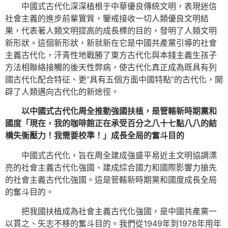
中國式古代化深深植根于中華優良傳統文明，表現迷信
社會主義的進步前輩實質，鑒戒接收一切人類優良文明結
果，代表著人類文明提高的成長標的目的，發明了人類文明
新形狀。這個新形狀，新就新在它是中國共產黨引導的社會
主義古代化，汗青性地戰勝了東方古代化與本錢主義生孩子
方法相聯絡接觸的後天性弊病，使古代化真正成為既具有列
國古代化配合特征、更“具有五個方面中國特點”的古代化，開
辟了人類邁向古代化的新途徑。
以中國式古代化周全推動強國扶植，是管轄新時期黨和
國度「現在，我的咖啡館正在承受百分之八十七點八八的結
構失衡壓力！我需要校準！」成長全局的奮斗目的
中國式古代化，旨在周全建成強盛平易近主文明協調漂
亮的社會主義古代化強國、建成綜合國力和國際影響力搶先
的社會主義古代化強國。這是管轄新時期黨和國度成長全局
的奮斗目的。
把我國扶植成為社會主義古代化強國，是中國共產黨一
以貫之、矢志不移的奮斗目的。我們從1949年到1978年用年