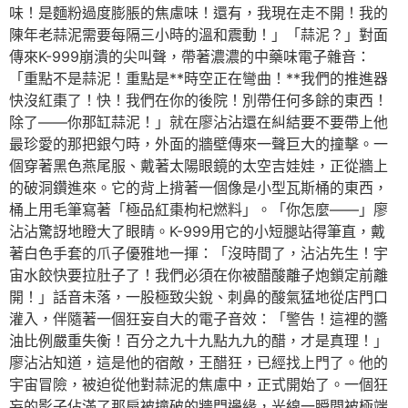
味！是麵粉過度膨脹的焦慮味！還有，我現在走不開！我的
陳年老蒜泥需要每隔三小時的溫和震動！」「蒜泥？」對面
傳來K-999崩潰的尖叫聲，帶著濃濃的中藥味電子雜音：
「重點不是蒜泥！重點是**時空正在彎曲！**我們的推進器
快沒紅棗了！快！我們在你的後院！別帶任何多餘的東西！
除了——你那缸蒜泥！」就在廖沾沾還在糾結要不要帶上他
最珍愛的那把銀勺時，外面的牆壁傳來一聲巨大的撞擊。一
個穿著黑色燕尾服、戴著太陽眼鏡的太空吉娃娃，正從牆上
的破洞鑽進來。它的背上揹著一個像是小型瓦斯桶的東西，
桶上用毛筆寫著「極品紅棗枸杞燃料」。「你怎麼——」廖
沾沾驚訝地瞪大了眼睛。K-999用它的小短腿站得筆直，戴
著白色手套的爪子優雅地一揮：「沒時間了，沾沾先生！宇
宙水餃快要拉肚子了！我們必須在你被醋酸離子炮鎖定前離
開！」話音未落，一股極致尖銳、刺鼻的酸氣猛地從店門口
灌入，伴隨著一個狂妄自大的電子音效：「警告！這裡的醬
油比例嚴重失衡！百分之九十九點九九的醋，才是真理！」
廖沾沾知道，這是他的宿敵，王醋狂，已經找上門了。他的
宇宙冒險，被迫從他對蒜泥的焦慮中，正式開始了。一個狂
妄的影子佔滿了那扇被撞破的牆門邊緣，光線一瞬間被極端