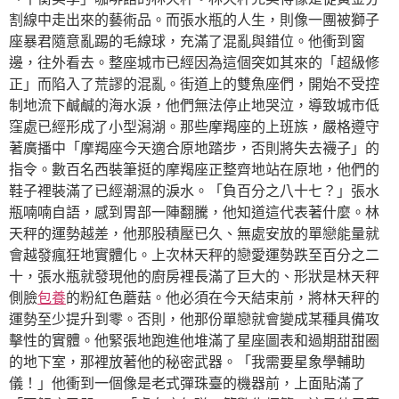
割線中走出來的藝術品。而張水瓶的人生，則像一團被獅子
座暴君隨意亂踢的毛線球，充滿了混亂與錯位。他衝到窗
邊，往外看去。整座城市已經因為這個突如其來的「超級修
正」而陷入了荒謬的混亂。街道上的雙魚座們，開始不受控
制地流下鹹鹹的海水淚，他們無法停止地哭泣，導致城市低
窪處已經形成了小型潟湖。那些摩羯座的上班族，嚴格遵守
著廣播中「摩羯座今天適合原地踏步，否則將失去襪子」的
指令。數百名西裝筆挺的摩羯座正整齊地站在原地，他們的
鞋子裡裝滿了已經潮濕的淚水。「負百分之八十七？」張水
瓶喃喃自語，感到胃部一陣翻騰，他知道這代表著什麼。林
天秤的運勢越差，他那股積壓已久、無處安放的單戀能量就
會越發瘋狂地實體化。上次林天秤的戀愛運勢跌至百分之二
十，張水瓶就發現他的廚房裡長滿了巨大的、形狀是林天秤
側臉
包養
的粉紅色蘑菇。他必須在今天結束前，將林天秤的
運勢至少提升到零。否則，他那份單戀就會變成某種具備攻
擊性的實體。他緊張地跑進他堆滿了星座圖表和過期甜甜圈
的地下室，那裡放著他的秘密武器。「我需要星象學輔助
儀！」他衝到一個像是老式彈珠臺的機器前，上面貼滿了