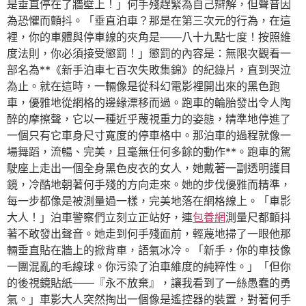
是垂直停在了牆壁上！」何手殘趕緊為自己辯解，但聲音因
為恐懼而顫抖。「垂直泊車？那是在第三次元的行為，在這
裡，你的車體與停車線的夾角是——八十九點七度！按照維
度法則，你必須接受懲罰！」懲罰的內容是：無限次觀看一
部名為**《新手泊車七百次失敗集錦》的紀錄片，直到哭泣
為止。就在這時，一輛像是從科幻電影裡開出來的黑色跑
車，優雅地從網格的邊緣漂移而過。跑車的輪胎發出令人陶
醉的摩擦聲，它以一種近乎蔑視重力的姿態，精準地停進了
一個只有它車身尺寸寬度的停車格中。那泊車的過程就像一
場舞蹈，流暢、完美，且毫無任何多餘的動作**。跑車的駕
駛座上走出一個全身黑色皮衣的女人，她戴著一副透明護目
鏡，冷酷地朝著何手殘的方向走來。她的步伐優雅而精準，
每一步都像是被測量過一樣，完美地落在網格線上。「車影
大人！」泊車警察們立刻立正站好，連
包養網
測量尺都顫抖
著不敢發出聲音。她走到何手殘面前，輕蔑地掃了一眼他那
輛垂直貼在牆上的掀背車，語氣冰冷。「新手，你的車技像
一團混亂的毛線球。你污染了泊車維度的純粹性。」「但你
的後視鏡貼紙——『永不放棄』，讓我看到了一絲愚蠢的勇
氣。」車影大人突然掏出一個像是遙控器的裝置，對著何手