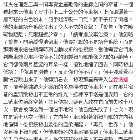
條夾在理髮店與一間專賣金屬雕像的畫廊之間的窄巷。一個
看起來比他車子尺寸小上三十公分的停車格，上面還灑著一
層可疑的白色粉末。何手殘深吸一口氣。將車子打了倒檔。
他的車載語音系統發出了令人不快的女聲：「警告，後方障
礙物距離：無限趨近於零。」「請考慮放棄治療。」他忽略
了警告，開始緩慢地倒車。他最討厭的不是語音系統，而是
那兩塊永遠在關鍵時刻自動收折的後視鏡。當他需要它們來
判斷車體與那座價值不菲的銅製獨角獸雕像之間的距離時，
它們卻像兩片羞澀的耳朵一樣，優雅地縮了回去。同時發出
低語：「你還是別看了，反正你也停不好。」何手殘感覺心
臟快要跳出來了。他轉頭看去，發現那座高聳入
包養情婦
雲、覆蓋著鏽跡斑斑鐵網的多層機械式停車塔，正在那片窄
巷的盡頭散發出不正常的綠光。這棟停車塔是個異類，它的
三號車位始終空著，並且傳說只要有人敢在它面前失敗十八
次，就會被傳送到一個泊車地獄。他已經失敗了十七次。現
在是第十八次。他打了方向盤，車頭朝著銅獨角獸的方向猛
地偏轉。後視鏡發出最後的溫柔提醒：「再見，世界。」他
沒有撞上獨角獸，但他那顫抖的車尾卻擦到了停車塔三號車
位入口處的一根古老、佈滿苔蘚的柱子。不是撞擊，而是輕