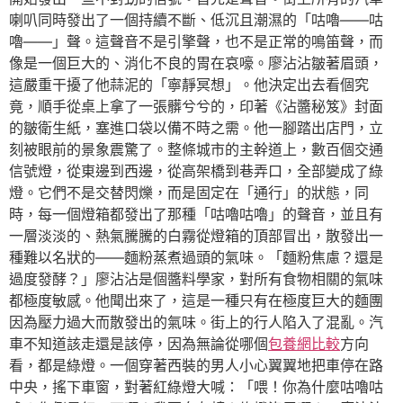
喇叭同時發出了一個持續不斷、低沉且潮濕的「咕嚕——咕
嚕——」聲。這聲音不是引擎聲，也不是正常的鳴笛聲，而
像是一個巨大的、消化不良的胃在哀嚎。廖沾沾皺著眉頭，
這嚴重干擾了他蒜泥的「寧靜冥想」。他決定出去看個究
竟，順手從桌上拿了一張髒兮兮的，印著《沾醬秘笈》封面
的皺衛生紙，塞進口袋以備不時之需。他一腳踏出店門，立
刻被眼前的景象震驚了。整條城市的主幹道上，數百個交通
信號燈，從東邊到西邊，從高架橋到巷弄口，全部變成了綠
燈。它們不是交替閃爍，而是固定在「通行」的狀態，同
時，每一個燈箱都發出了那種「咕嚕咕嚕」的聲音，並且有
一層淡淡的、熱氣騰騰的白霧從燈箱的頂部冒出，散發出一
種難以名狀的——麵粉蒸煮過頭的氣味。「麵粉焦慮？還是
過度發酵？」廖沾沾是個醬料學家，對所有食物相關的氣味
都極度敏感。他聞出來了，這是一種只有在極度巨大的麵團
因為壓力過大而散發出的氣味。街上的行人陷入了混亂。汽
車不知道該走還是該停，因為無論從哪個
包養網比較
方向
看，都是綠燈。一個穿著西裝的男人小心翼翼地把車停在路
中央，搖下車窗，對著紅綠燈大喊：「喂！你為什麼咕嚕咕