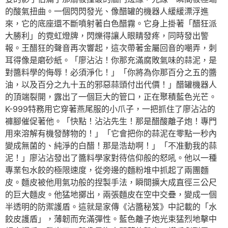
的酸氣扭曲。一個閃閃發光、像醋罐的機器人緩緩漂浮進
來，它的底座還不斷噴射著白色醋霧。它身上掛著「醋狂派
大勝利」的霓虹燈牌，閃爍得讓人眼睛發疼，同時發出警
報。王醋狂的聲音再次響起，這次帶著金屬回音的嘲弄，刺
耳得像是磨砂紙。「廖沾沾！你那充滿腐敗氣味的蒜泥，是
對醬料學的侮辱！必須淨化！」「你將為你那百分之五的醬
油，以及百分之九十五的邪惡蒜頭付出代價！」醋罐機器人
的頂端裂開，露出了一個巨大的管口，正在聚積藍色光芒。
K-999特務用它穿著燕尾服的小爪子，一把抓住了廖沾沾的
褲腳催促著他。「快點！沾沾先生！那是醋酸離子炮！專門
用來溶解有機發酵物的！」「它會把你的蒜泥在零點一秒內
變成無菌的、純淨的白醋！那是浩劫啊！」「不准動我的蒜
泥！」廖沾沾發出了醬料學家對待信仰般的怒吼。他以一種
專業包水餃的極限速度，從旁邊的麵粉堆中抓起了兩團麵
皮。麵皮被他用氣功般的捏製手法，瞬間擴大成直徑三公尺
的巨大麵皮。他猛地擲出，兩張麵皮在空中交疊，變成一個
半透明的防禦護盾。這就是家傳《沾醬秘笈》中記載的「水
餃皮護盾」，薄韌而充滿彈性。藍色離子炮光束猛烈地擊中