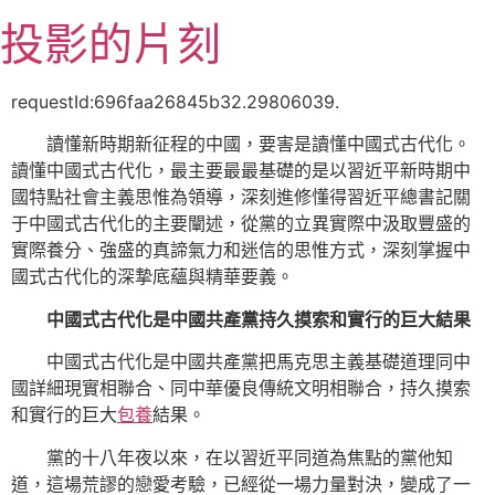
跳
投影的片刻
至
主
要
requestId:696faa26845b32.29806039.
內
讀懂新時期新征程的中國，要害是讀懂中國式古代化。
容
讀懂中國式古代化，最主要最最基礎的是以習近平新時期中
國特點社會主義思惟為領導，深刻進修懂得習近平總書記關
于中國式古代化的主要闡述，從黨的立異實際中汲取豐盛的
實際養分、強盛的真諦氣力和迷信的思惟方式，深刻掌握中
國式古代化的深摯底蘊與精華要義。
中國式古代化是中國共產黨持久摸索和實行的巨大結果
中國式古代化是中國共產黨把馬克思主義基礎道理同中
國詳細現實相聯合、同中華優良傳統文明相聯合，持久摸索
和實行的巨大
包養
結果。
黨的十八年夜以來，在以習近平同道為焦點的黨他知
道，這場荒謬的戀愛考驗，已經從一場力量對決，變成了一