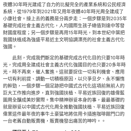
夜體30年時光建成了自力的比擬完全的產業系統和公民經濟
系統，從1979年到2021年又用年夜體40年時光周全建成了
小康社會。接上去的義務是分兩步走：一個步驟是到2035年
基礎完成社會主義古代化，人均國際生孩子總值到達中等發
財國度程度；另一個步驟是再用15年時光，到本世紀中葉把
我國扶植成為強盛平易近主文明協調漂亮的社會主義古代化
強國。
此刻，完成我們斷定的基礎完成古代化目的只要10年時
光，完成周全建成社會主義古代化強國目的也只要20多年時
光，時不再來，催人奮進。這就要捉住一切有利機會、應用
一切有利前提、調動一切積極原因，以只爭旦夕、永不懶惰
的幹勁，一個步驟一個足跡把中國式古代化這項前無前人的
巨大工作推向進步，直到強國扶植、平易近族回復的雄偉藍
圖周全釀成美妙實際。集中精神辦妥本身的事，最最基礎的
就是辦妥以中國式古代化周全推動強國扶植、平易近族回復
偉業這件最年夜的事牛土豪猛地將信用卡插進咖啡館門口的
一台老舊自動販賣機，販賣機發出痛苦的呻吟。。