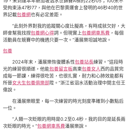
19，未到達本年新加坡泅水世錦賽A標的22秒05；100米不
受拘束泳47秒77，與他在巴黎奧運會上發明的46秒40的世
界記載
包養網
也有必定差距。
“此刻外界對我的追蹤關心度比擬高，有時成就欠好，大
師會幫我找捏
包養網心得
詞。但現實上
包養網車馬費
，每個
活動員在競賽中的機遇只要一次。”潘展樂坦誠地說。
包養
2024年末，潘展樂恢復體系性
包養站長
練習。“這段時
光的練習很順遂，他能
包養留言板
高東
包養女人
西的品質完
成每一節課，練得很吃苦，也很扎實，耐力和心肺效能都有
所晉
女大生包養俱樂部
陞。”浙江省泅水活動治理中間主任王
偉說。
在潘展樂眼里，每一次練習的時光刻度準確到小數點后
一位。
“人類一次眨眼的用時是0.2至0.4秒，我的目的是延長兩
次眨眼的時光。”
包養網車馬費
潘展樂說。