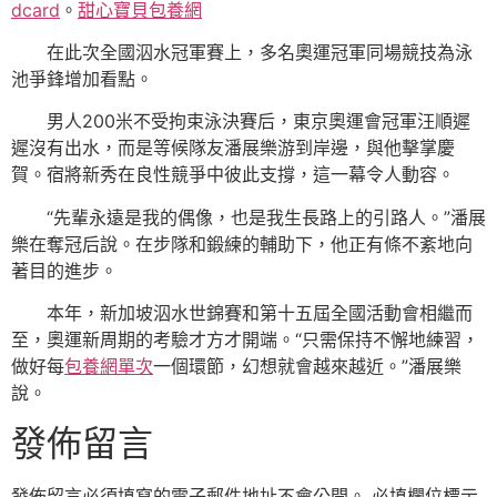
dcard
。
甜心寶貝包養網
在此次全國泅水冠軍賽上，多名奧運冠軍同場競技為泳
池爭鋒增加看點。
男人200米不受拘束泳決賽后，東京奧運會冠軍汪順遲
遲沒有出水，而是等候隊友潘展樂游到岸邊，與他擊掌慶
賀。宿將新秀在良性競爭中彼此支撐，這一幕令人動容。
“先輩永遠是我的偶像，也是我生長路上的引路人。”潘展
樂在奪冠后說。在步隊和鍛練的輔助下，他正有條不紊地向
著目的進步。
本年，新加坡泅水世錦賽和第十五屆全國活動會相繼而
至，奧運新周期的考驗才方才開端。“只需保持不懈地練習，
做好每
包養網單次
一個環節，幻想就會越來越近。”潘展樂
說。
發佈留言
發佈留言必須填寫的電子郵件地址不會公開。
必填欄位標示