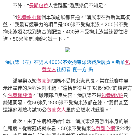
不外，“
長期包養
人世甦醒”潘展樂仍不知足。
“4
包養甜心網
個單項施展都普通。”潘展樂在賽后當真復
盤，“我最有競爭力的項目是100米不受拘束泳。200米不受
拘束泳還沒找到適合的配速，400米不受拘束泳當練習往增
進，50米就是測驗考試一下。”
潘展樂（左）在男人400米不受拘束泳決賽后慶賀。新華
包
養女人
社記者 夏一方 攝
潘展樂以短
包養網
間隔不受拘束泳見長，常在競賽中展
示出盡佳的后程沖刺才能。“這恰是得益于‘以長促短’的練習方
法
包養網評價
。”鍛練鄭坤良先容，潘展樂不是
包養網VIP
只
練短間隔，從50米到1500米不受拘束泳都在練，“我們甚至
還讓他測驗考試10公
包養女人
里的公然水域競賽。”
此次，由于生病和持續作戰，潘展樂沒有游出本身的最
佳程度。從奪冠成就來看，50米不受拘束
包養甜心網
泳22秒