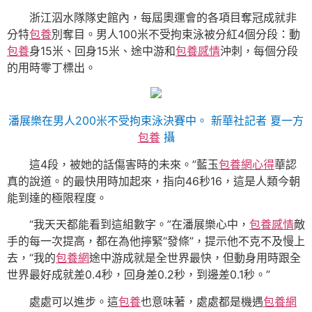
浙江泅水隊隊史館內，每屆奧運會的各項目奪冠成就非
分特
包養
別奪目。男人100米不受拘束泳被分紅4個分段：動
包養
身15米、回身15米、途中游和
包養感情
沖刺，每個分段
的用時零丁標出。
潘展樂在男人200米不受拘束泳決賽中。 新華社記者 夏一方
包養
攝
這4段，被她的話傷害時的未來。”藍玉
包養網心得
華認
真的說道。的最快用時加起來，指向46秒16，這是人類今朝
能到達的極限程度。
“我天天都能看到這組數字。”在潘展樂心中，
包養感情
敵
手的每一次提高，都在為他擰緊“發條”，提示他不克不及慢上
去，“我的
包養網
途中游成就是全世界最快，但動身用時跟全
世界最好成就差0.4秒，回身差0.2秒，到邊差0.1秒。”
處處可以進步。這
包養
也意味著，處處都是機遇
包養網