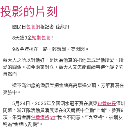
跳
投影的片刻
至
主
要
國民日
包養網
報記者 孫龍飛
內
8天獲9金
短期包養
！
容
9枚金牌摞在一路，輕飄飄、亮閃閃。
藍大人之所以對他好，是因為他真的把他當成是他所愛、所
愛的關係。如今兩家對立，藍大人又怎能繼續善待他呢？它
自然而
還不滿21歲的潘展樂把金牌高高舉過火頂，芳華瀰漫在
笑臉中。
5月24日，2025年全國泅水冠軍賽在廣東
包養站長
深圳
閉幕。浙江隊活動員潘展樂在8天競賽中全勤“上崗”，參賽9
項、集齊金牌
包養價格ptt
“我也不同意。”“九宮格”，被網友
稱為“金牌收割機”。