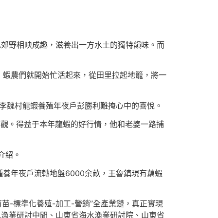
色郊野相映成趣，滋養出一方水土的獨特韻味。而
，蝦農們就開始忙活起來，從田里拉起地籠，將一
”李魏村龍蝦養殖年夜戶彭勝利難掩心中的喜悅。
可觀。得益于本年龍蝦的好行情，他和老婆一路捕
介紹。
養年夜戶流轉地盤6000余畝，王魯鎮現有藕蝦
苗-標準化養殖-加工-營銷”全產業鏈，真正實現
水漁業研討中間、山東省海水漁業研討院、山東省