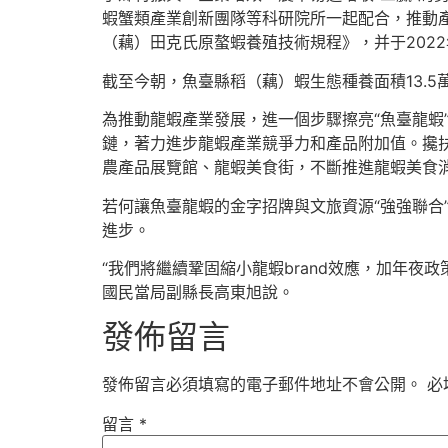
蝦蟹類產業創新團隊等科研院所一起配合，推動
（藕）田克氏原螯蝦養殖技術規程》，并于202
截至今朝，魚臺縣稻（藕）蝦生態種養面積13.5
為推動龍蝦產業發展，進一個步驟擦亮“魚臺龍蝦”b
鏈，著力進步龍蝦產業競爭力和產品附加值。攙扶
農產品展覽館、龍蝦美食街，不斷推進龍蝦美食
若何讓魚臺龍蝦的金字招牌與文旅資源“強強聯合”
進步。
“我們將繼續鞏固縮小龍蝦brand效應，加年
國民當局副縣長高東旭說。
發佈留言
發佈留言必須填寫的電子郵件地址不會公開。
必
留言
*