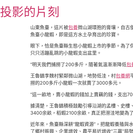
跳
投影的片刻
至
主
要
山東魚臺，這片被
包養
微山湖環抱的膏壤，自古
內
魚臺小龍蝦，即是這方水土孕育出的珍寶。
容
眼下，恰是魚臺縣生態小龍蝦上市的季節。為了
只只活蹦亂跳的小龍蝦支出盆里。
“明天我們捕撈了200多斤，隨著氣溫漸漸降低
包
王魯鎮李魏村緊鄰微山湖，地勢低洼，村
包養網
撈的200多斤小龍蝦一次就賣了3000多元。
“這一畝地，賣小龍蝦的錢加上賣藕的錢，支出70
據清楚，王魯鎮積極鼓勵引導沿湖的孟樓、史樓、
3400余畝，稻蝦2100余畝，真正把澇洼地變為
近年來，魚臺縣深耕“龍蝦資源”，把龍蝦養殖與水
了鄉村振興、企業增效、農平易近增收“三贏”局