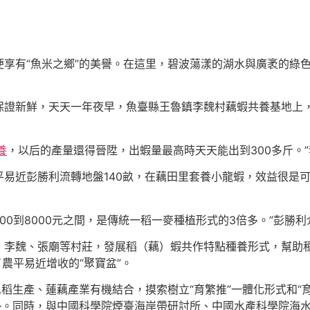
便享有“魚米之鄉”的美譽。在這里，碧波蕩漾的湖水與廣袤的綠
保證新鮮，天天一年夜早，魚臺縣王魯鎮李魏村藕蝦共養基地上
養
，以后的產量還得晉陞，出蝦量最高時天天能出到300多斤。
平易近彭勝利流轉地盤140畝，在藕田里套養小龍蝦，效益很是
00到8000元之間，是傳統一稻一麥種植形式的3倍多。”彭勝利
李魏、張廟等村莊，發展稻（藕）蝦共作特點種養形式，幫助種
了農平易近增收的“聚寶盆”。
稻生產、蓮藕產業有機結合，摸索樹立“育繁推”一體化形式和“育
勢。同時，與中國科學院煙臺海岸帶研討所、中國水產科學院海