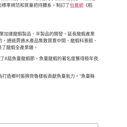
術標準規范和質量把持體系，制訂了
包養網
《稻
業加速龍蝦製品、半製品的開發，延長龍蝦產業
別的，通過貫通水產品集散買賣中間、龍蝦科普館、
美了龍蝦全產業鏈。
舉辦了8屆魚臺龍蝦節，魚臺龍蝦的著名度獲得極年夜
為打造鄉村振興齊魯樣板貢獻魚臺氣力。”魚臺縣