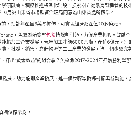
產學研融會。積極推進標準化建設，摸索樹立從繁育到種養的技
2年6月被山東省市場監督治理局同意為山東省處所標準。
萬畝，預計年產量3萬噸擺佈，可實現經濟總產值20多億元。
rand，魚臺縣始終堅
包養
持規劃引領，力促產業振興。鼓勵企
龍蝦加工企業發展，現年加工才能6000余噸，產值6億元。
消費、批發、銷售、倉儲物流等二三產業的發展，進一個步驟完
，打出“黃金效益”的組合拳？魚臺縣2017-2024年連續勝利
夜政策攙扶，助力龍蝦產業發展，進一個步驟激發鄉村振興新動能，
填欄位標示為
*