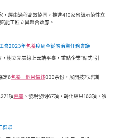
家，經由過程高效協同，推進410家省級示范性立
，賦能工匠立異聚合效應。
會2023年
包養
度周全從嚴治黨任務會議
，樹立完美線上云端平臺，重點企業“點式”引
協定6
包養一個月價錢
000余份，展開技巧培訓
71項
包養
、發現發明67項，轉化結果163項，獲
工群眾