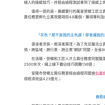
械人的操縱技巧，并經由過程測試拿到了操縱上
值得一提的是，連續實行的萬家勞模工匠立異任
異任務室孵化立異攻關項目4.8萬個，獲得專利及
「灰色？那不是我的主色調！那會讓我的
源浚者流長，根深者葉茂。為了充足盤活立
領，跨區域、跨行業、跨企業“網狀”同盟，全省80
在洛陽，勞模和工匠人才立異任務室同盟籠罩
2500余次，線上線下霸佔技巧困難136個；
安陽市勞模立異任務室經由過程同盟施
包養
得經濟效益4.23億元；
春節