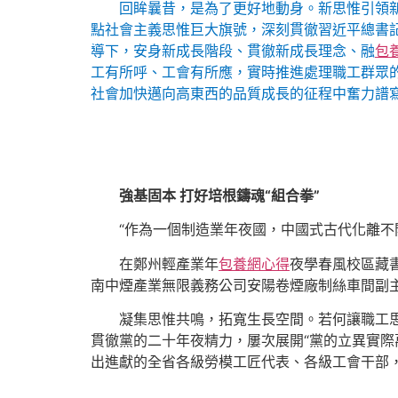
回眸曩昔，是為了更好地動身。新思惟引領
點社會主義思惟巨大旗號，深刻貫徹習近平總書記
導下，安身新成長階段、貫徹新成長理念、融
包
工有所呼、工會有所應，實時推進處理職工群眾
社會加快邁向高東西的品質成長的征程中奮力譜
強基固本 打好培根鑄魂“組合拳”
“作為一個制造業年夜國，中國式古代化離不
在鄭州輕產業年
包養網心得
夜學春風校區藏
南中煙產業無限義務公司安陽卷煙廠制絲車間副
凝集思惟共鳴，拓寬生長空間。若何讓職工思
貫徹黨的二十年夜精力，屢次展開“黨的立異實際
出進獻的全省各級勞模工匠代表、各級工會干部