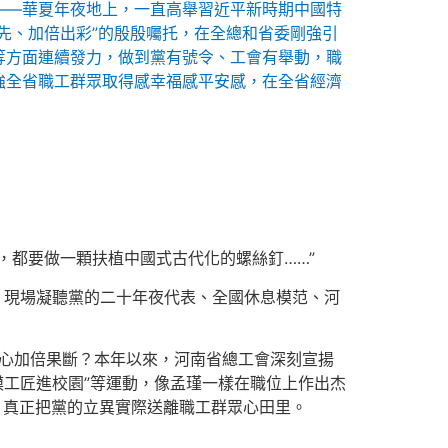
——華夏年夜地上，一直高舉習近平新時期中國特
先、加倍出彩”的殷殷囑托，在全總和省委剛強引
等方面連續發力，做到黨有號令、工會有舉動，職
強全省職工群眾取得感幸福感平安感，在全省經濟
，都要做一顆扶植中國式古代化的螺絲釘……”
，現場凝聽黨的二十年夜代表、全國休息模范、河
信心加倍果斷？本年以來，河南省總工會深刻宣揚
模工匠進校園”等運動，像孟瑾一樣在職位上作出杰
，真正把黨的立異實際送離職工群眾心田里。