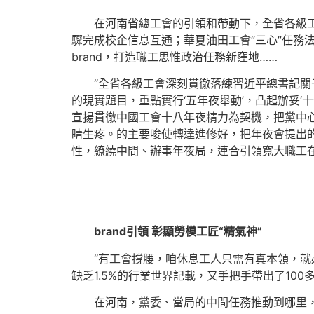
在河南省總工會的引領和帶動下，全省各級
驟完成校企信息互通；華夏油田工會“三心”任務
brand，打造職工思惟政治任務新窪地……
“全省各級工會深刻貫徹落練習近平總書記
的現實題目，重點實行‘五年夜舉動’，凸起辦妥
宣揚貫徹中國工會十八年夜精力為契機，把黨中
睛生疼。的主要唆使轉達進修好，把年夜會提出
性，繚繞中間、辦事年夜局，連合引領寬大職工
brand引領 彰顯勞模工匠“精氣神”
“有工會撐腰，咱休息工人只需有真本領，就
缺乏1.5%的行業世界記載，又手把手帶出了10
在河南，黨委、當局的中間任務推動到哪里