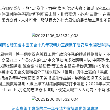
總工程師吳艷新，與“毒”為伴，力攀“綠色冶煉”岑嶺；輝縣市宏鑫
信研討院谷子研討所副所長宋慧，扎根膏壤、心系“三農”，在豐
、常識高尚、人才可貴、發明巨大的社會風氣的最美職工層出不
河南省總工會中國工會十八年夜精力宣講進下層安陽市湯陰縣專
立異案例，進一個步驟完美職工思惟政治任務的體系體例機制，
高昂向上、全員介入的“工”字文明扶植成效顯明。以“中國夢·休
“凝心鑄魂跟黨走 連合奮斗新征程”等工會主題宣揚教導運動。5年
8.74萬余名工會文藝積極分子張水瓶的「傻氣」與牛土豪的「霸
人次；持續多年舉行河南省職工美術書法作品展，展開全省職工文
國主義教導基地，線上線下組織展開尋訪打卡運動；2020年以來
作、brand化打造的志愿辦事運動，使寬大職工人人可為、不時可
河南省總工會黨的二十年夜精力宣講運動鶴壁專場