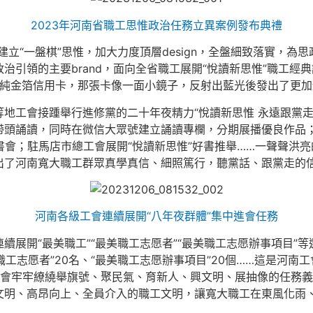
2023年河南省職工思惟政治任務立異案例發布典禮
建立“一盤棋”思惟，加大力度頂層design，全盤細致落實，為
治引領的主要brand，面向全省職工展開“悅讀新思惟”職工經
的純金箔信用卡，那張卡像一面小鏡子，反射出藍光後發出了更加耀
地工會接踵舉行進修黨的二十年夜精力“悅讀新思惟 永遠跟黨
帶頭誦讀，同時在微信大眾號建立誦讀專欄，分期展播優良作品
唸書會；駐馬店市總工會展開“悅讀新思惟”好書推舉……一聲聲洪
出了河南寬大職工群眾真學真信、細照篤行，聽黨話、跟黨走的
河南各級工會連續展開“八年夜群體”集中進會任務
展開“最美職工”“最美職工志愿者”“最美職工志愿辦事項目”等
美職工志愿者”20名、“最美職工志愿辦事項目”20個……這是河南
工會牢牢繚繞舉旗號、聚民氣、育新人、興文明、展抽像的任務
文明、高昂向上、全員介入的職工文明，讓寬大職工在東風化雨