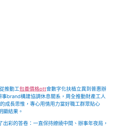
；從推動工
包養價格ptt
會數字化扶植立異到普惠辦
辦事brand構建協調休息關系，周全推動財產工人
間的成長思惟，專心用情用力當好職工群眾貼心
和明顯結果。
了出彩的答卷：一直保持繚繞中間、辦事年夜局，