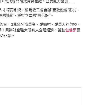
4項，完成專門研究常識相融、立異氣力疊加……
人才培育系統，涌現收工會自辦“產教融會”形式、
長的搖籃、集智立異的“孵化器”。
地落實，3萬余名懂農業、愛鄉村、愛農人的勞模、
用，興辦財產強大所有人全體經濟、帶動
包養網
農
日益凸顯。