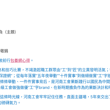
負（主題）
趙敬娟
波前行
包養網心得
。
和技巧比賽，不竭激起職工群眾由“工”到“匠”的立異發明活氣
證網”；從每年落實“五年夜舉動”“十件實事”到做細做實“工”字
一條條舉動、一件件實事背后，是河南工會果斷踐行以國民為中
級工會做強做優“工”字brand、在新時期擔負作為的果斷決計
著這條時光線，河南工會牢牢記住任務，直面主疆場，5年來交出
的磅礴氣力。