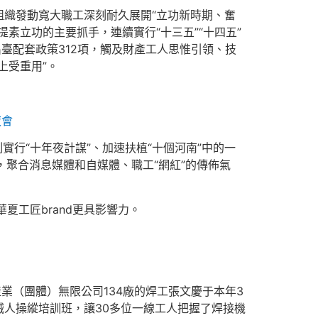
織發動寬大職工深刻耐久展開“立功新時期、奮
素立功的主要抓手，連續實行“十三五”“十四五”
臺配套政策312項，觸及財產工人思惟引領、技
上受重用”。
夜會
刻實行“十年夜計謀”、加速扶植“十個河南”中的一
，聚合消息媒體和自媒體、職工“網紅”的傳佈氣
夏工匠brand更具影響力。
業（團體）無限公司134廠的焊工張文慶于本年3
人操縱培訓班，讓30多位一線工人把握了焊接機