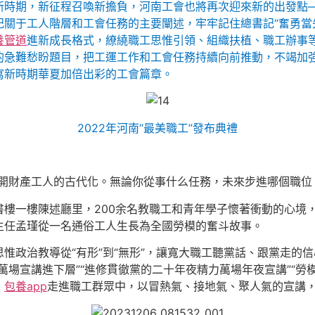
新時期，新征程召喚新擔負，河南工會也將再次迎來新的出發點
關于工人階層和工會任務的主要闡述，牢牢記住總書記“奮勇當
養管道
進新成長格式，繚繞職工思惟引領、組織扶植、職工辦事
的急難愁盼題目，把工運工作和工會任務持續向前推動，不竭加
寫新時期華夏加倍出彩的工會篇章。
2022年河南“最美職工”發布典禮
開財產工人的古代化。無論你從事什么任務，未來步進哪個職位
書樓一樓陳述廳里，200余名教職工和青年學子懷著衝動的心境
主任孟瑾從一名通俗工人生長為全國勞模的奮斗故事。
惟政治教導從“有形”到“無形”，讓寬大職工聽黨話、跟黨走的
萬場宣講進下層”“進修貫徹黨的二十年夜精力萬場年夜宣講”“勞
，
包養app
走進職工群眾中，以冒熱氣、接地氣、聚人氣的宣講