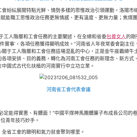
工會紛紜展開特點光鮮、情勢多樣的思惟政治引領運動，洛陽市
法賦能職工思惟政治任務更無情感、更有溫度、更無力量；焦煤
關于工人階層和工會任務的主要闡述，在全總和省委
包養女人
的剛
‘十件實事’，各項任務獲得顯明成效。”河南省人年夜常委會副主
心關于工人階層和工會任務這場混亂的中心，正是金牛座霸總牛
的各項安排、目的義務，轉化為河南工會任務的新理念、新方式
在中國式古代化扶植的河南實行中立功立業。
河南省工會代表會議
必定能得實惠、有體面！”中國平煤神馬團體簾子布成長公司的卷
0多位青年技巧妙手。
，全省工會的聰明和氣力就會聚到哪里。