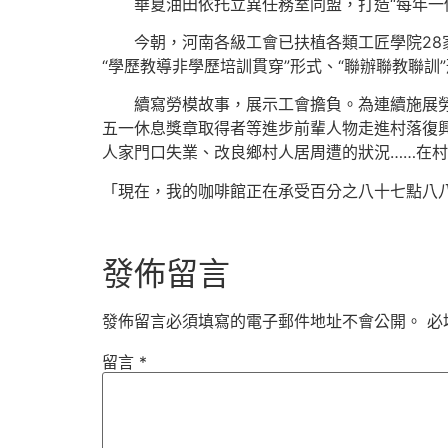
華夏油田依托立異任務室同盟，打造“每年一
今朝，河南各級工會已扶植各類工匠學院2
“學歷教導非學歷培訓貫穿”形式、“聯辦聯教聯訓
續寫勞模故事，展示工會擔負。為連續施展勞
五一休息獎章取得者等進步前輩人物走進村落復
人家門口失業、改良鄉村人居周遭的狀況……在
「現在，我的咖啡館正在承受百分之八十七點八
發佈留言
發佈留言必須填寫的電子郵件地址不會公開。
必
留言
*