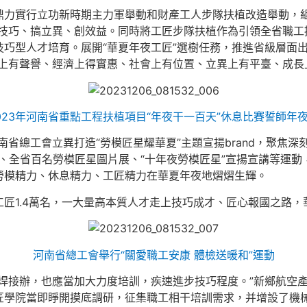
鼎力實行立功新時期主力軍舉動和財產工人步隊扶植改造舉動，組
技巧、搞立異、創效益。同時將工匠步隊扶植作為引領全省職工提
巧型人才培育。展開“華夏年夜工匠”選樹任務，推進省級層面出
治上有聲譽、經濟上得實惠、社會上有位置、立異上有平臺、成長
023年河南省重點工程扶植項目“年夜干一百天”休息比賽誓師年
河南省總工會立異打造“勞模匠星耀華夏”主題宣揚brand，聚焦深
播、全省百名勞模匠星圖片展、“十年夜勞模匠星”宣揚宣講等運動
勞模精力、休息精力、工匠精力在華夏年夜地熠熠生輝。
匠1.4萬名，一大量高本質人才走上技巧成才、匠心報國之路，華
河南省總工會舉行“關愛職工安康 體檢送暖和”運動
焊接辦，也應當加大力度培訓，疾速進步技巧程度。”新鄉航空產
匠學院當即睜開摸底調研，征集職工相干培訓需求，并增設了機械