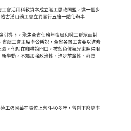
總工會活用科教資本成立職工思政同盟，進一個步
團體古漢山礦工會立異實行五維一體化辦事
強引導下，聚焦全省任務年夜局和職工群眾面對
任、省總工會主席李公樂說，全省各級工會要以進修
土豪。他站在咖啡館門口，被藍色傻氣光束照得眼
、新舉動，不竭加強政治性、進步前輩性、群眾
繞工張國華在職位上奮斗40多年，曾創下廢絲率