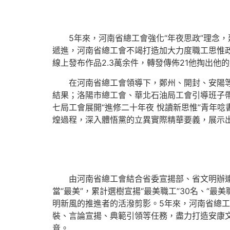
5年來，河南省總工會強化“年夜思政”理念，
遞進，河南省總工會不竭打造加大力度職工思惟政
線上發布作品2.3萬余件，轉發傳佈21他掏出他
在河南省總工會領導下，鄭州、開封、安陽等
結果；洛陽市總工會、華北石油局工會引導班子
七局工會展開“進修二十年夜 悅讀新思惟”青年
煌過程，深入體悟黨的立異實際精華要義，展示
由河南省總工會結合省委宣揚部、省文明辦連續
當“最美”，累計選樹宣揚“最美職工”30名、“最
明新風的推進者的活潑剪影。5年來，河南省總
裝、言論宣揚、典範引領等任務，盡力打造安康
音。