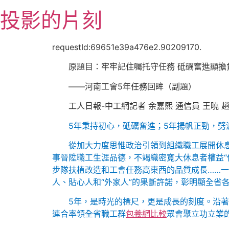
跳
投影的片刻
至
主
要
requestId:69651e39a476e2.90209170.
內
原題目：牢牢記住囑托守任務 砥礪奮進顯擔
容
——河南工會5年任務回眸（副題）
工人日報-中工網記者 余嘉熙 通信員 王曉 
5年秉持初心，砥礪奮進；5年揚帆正勁，劈
從加大力度思惟政治引領到組織職工展開休息
事晉陞職工生涯品德，不竭織密寬大休息者權益“保
步隊扶植改造和工會任務高東西的品質成長……
人、貼心人和“外家人”的果斷許諾，彰明顯全省各
5年，是時光的標尺，更是成長的刻度。沿
連合率領全省職工群
包養網比較
眾會聚立功立業