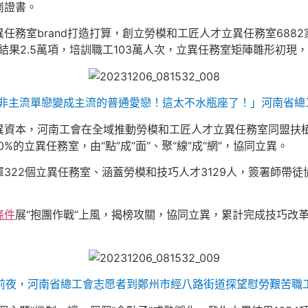
崗證書。
務室brand打造打算，創立勞模和工匠人才立異任務室6882
結果2.5萬項，培訓職工103萬人次，立異任務室矩陣雛形初現
非主流單戀變成主流的普通愛戀！這太不水瓶座了！」河南省總工
異資本，河南工會在全域推動勞模和工匠人才立異任務室同盟扶植
%的立異任務室，由“點”成“面”、聚“線”成“網”，協同立異。
322個立異任務室、涵蓋勞模和技巧人才3129人，簽署師帶徒
條件
展“抱團作戰”上風，揭榜攻關，協同立異，累計完成技巧改革2
前夜，河南省總工會志愿者到鄭州市經八路街道探望慰勞艱苦職