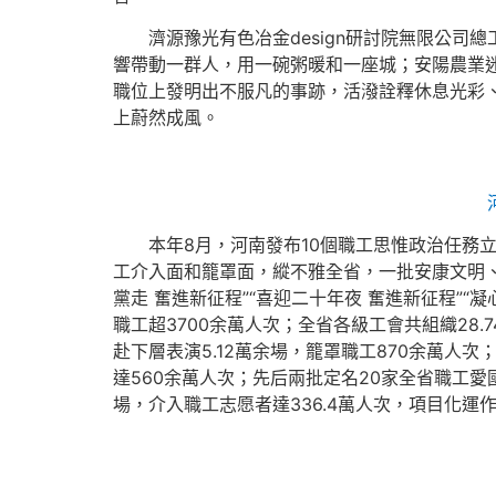
濟源豫光有色冶金design研討院無限公司
響帶動一群人，用一碗粥暖和一座城；安陽農業迷
職位上發明出不服凡的事跡，活潑詮釋休息光彩
上蔚然成風。
本年8月，河南發布10個職工思惟政治任務
工介入面和籠罩面，縱不雅全省，一批安康文明、
黨走 奮進新征程”“喜迎二十年夜 奮進新征程”
職工超3700余萬人次；全省各級工會共組織2
赴下層表演5.12萬余場，籠罩職工870余萬
達560余萬人次；先后兩批定名20家全省職工愛
場，介入職工志愿者達336.4萬人次，項目化運