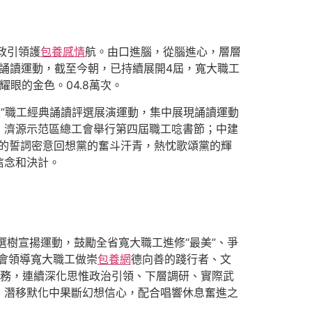
思政引領護
包養感情
航。由口進腦，從腦進心，層層
典誦讀運動，截至今朝，已持續展開4屆，寬大職工
眼的金色。04.8萬次。
走”職工經典誦讀評選展演運動，集中展現誦讀運動
；濟源示范區總工會舉行第四屆職工唸書節；中建
亮的誓詞密意回想黨的奮斗汗青，熱忱歌頌黨的輝
信念和決計。
選樹宣揚運動，鼓勵全省寬大職工進修“最美”、爭
工會領導寬大職工做崇
包養網
德向善的踐行者、文
義務，連續深化思惟政治引領、下層調研、實際武
、潛移默化中果斷幻想信心，配合唱響休息奮進之