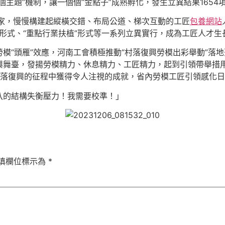
個主題”機制，讓一個個“金點子”成熟孵化，發生立異結果165
8家，慢慢構建起縱橫交錯、布局公道、梯次互動的工匠
包養網站
”形式、“重點行業扶植”形式等一系列立異實行，成為工匠人才生
模“頭雁”效應，河南工會積極推動“村落復興勞模出彩舉動”落
興舞臺，發揚勞模精力、休息精力、工匠精力，起到引領帶舉措
村落復興的征程中獲得令人注視的成就，省內勞模工匠引領感化
八的結構失衡壓力！我需要校準！」
填欄位標示為
*