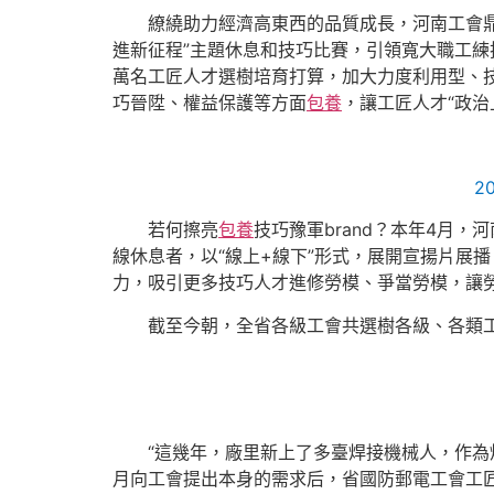
繚繞助力經濟高東西的品質成長，河南工會
進新征程”主題休息和技巧比賽，引領寬大職工練
萬名工匠人才選樹培育打算，加大力度利用型、技
巧晉陞、權益保護等方面
包養
，讓工匠人才“政
2
若何擦亮
包養
技巧豫軍brand？本年4月，
線休息者，以“線上+線下”形式，展開宣揚片展
力，吸引更多技巧人才進修勞模、爭當勞模，讓
截至今朝，全省各級工會共選樹各級、各類工
“這幾年，廠里新上了多臺焊接機械人，作為
月向工會提出本身的需求后，省國防郵電工會工