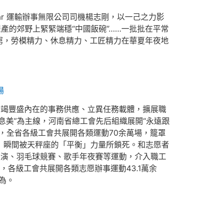
car 運輸辦事無限公司司機楊志剛，以一己之力影
產的郊野上緊緊端穩“中國飯碗”……一批批在平常
窮，勞模精力、休息精力、工匠精力在華夏年夜地
場
不竭豐盛內在的事務供應、立異任務載體，擴展職
息美”為主線，河南省總工會先后組織展開“永遠跟
來，全省各級工會共展開各類運動70余萬場，籠罩
氣」瞬間被天秤座的「平衡」力量所鎖死。和志愿者
藝匯演、羽毛球競賽、歌手年夜賽等運動，介入職工
，各級工會共展開各類志愿辦事運動43.1萬余
為。