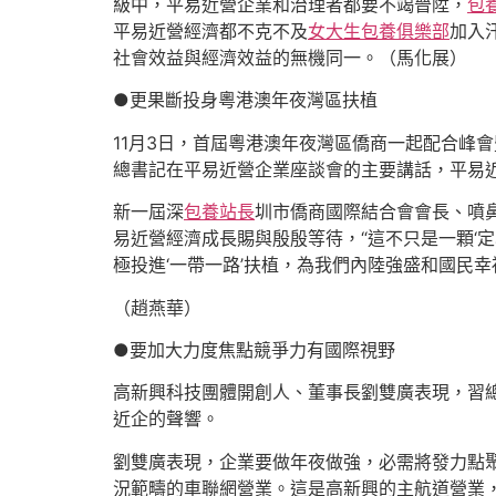
級中，平易近營企業和治理者都要不竭晉陞，
包
平易近營經濟都不克不及
女大生包養俱樂部
加入
社會效益與經濟效益的無機同一。（馬化展）
●更果斷投身粵港澳年夜灣區扶植
11月3日，首屆粵港澳年夜灣區僑商一起配合峰會
總書記在平易近營企業座談會的主要講話，平易
新一屆深
包養站長
圳市僑商國際結合會會長、噴
易近營經濟成長賜與殷殷等待，“這不只是一顆‘
極投進‘一帶一路’扶植，為我們內陸強盛和國民幸
（趙燕華）
●要加大力度焦點競爭力有國際視野
高新興科技團體開創人、董事長劉雙廣表現，習
近企的聲響。
劉雙廣表現，企業要做年夜做強，必需將發力點
況範疇的車聯網營業。這是高新興的主航道營業