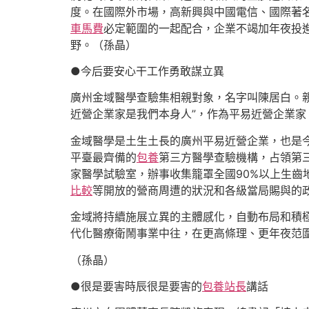
度。在國際外市場，高新興與中國電信、國際著名c
車馬費
必定範圍的一起配合，企業不竭加年夜投
野。（孫晶）
●今后要安心干工作勇敢謀立異
廣州金域醫學查驗集相親對象，名字叫陳居白。
近營企業家是我們本身人”，作為平易近營企業
金域醫學是土生土長的廣州平易近營企業，也是
平臺最齊備的
包養
第三方醫學查驗機構，占領第
家醫學試驗室，辦事收集籠罩全國90%以上生齒
比較
等開放的營商周遭的狀況和各級當局賜與的
金域將持續施展立異的主體感化，自動布局和積
代化醫療衛鬧事業中往，在更高條理、更年夜范
（孫晶）
●很是要害時辰很是要害的
包養站長
講話