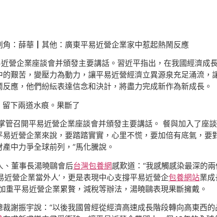
副角：薛華┃其他：廣東平易近營企業家中惹起熱鬧反應
易近營企業座談會并頒發主要講話。習近平指出，在我國經濟成
中的艱苦，變壓力為動力，讓平易近營經濟立異源泉充足涌流，
鬧反應，他們紛紜表達信念和決計，將盡力完成新作為新成長。
，留下兩道水痕。果斷了
掌管召開平易近營企業座談會并頒發主要講話。 餐與加入了座
平易近營企業來說，要踏踏實實，心里不慌，要加倍有底氣，要對
財產中力爭全球前列，”馬化騰說。
人、董事長湯曉鷗會后
台灣包養網
感歎道：“我感觸感染最深的兩
易近營企業當外人’，更是表現中心支撐平易近營企
包養網站
業成
到加重平易近營企業累贅，減稅等辦法，湯曉鷗表現果斷擁戴。
總裁謝振宇說：“以後我國曾經從經濟高速成長階段轉向高東西的