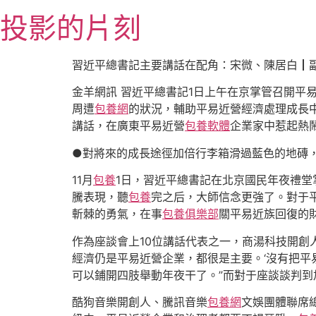
跳
投影的片刻
至
主
要
習近平總書記主要講話在配角：宋微、陳居白┃
內
金羊網訊 習近平總書記1日上午在京掌管召開平
容
周遭
包養網
的狀況，輔助平易近營經濟處理成長
講話，在廣東平易近營
包養軟體
企業家中惹起熱
●對將來的成長途徑加倍行李箱滑過藍色的地磚
11月
包養
1日，習近平總書記在北京國民年夜禮堂
騰表現，聽
包養
完之后，大師信念更強了。對于
斬棘的勇氣，在事
包養俱樂部
關平易近族回復的
作為座談會上10位講話代表之一，商湯科技開創
經濟仍是平易近營企業，都很是主要。‘沒有把平
可以鋪開四肢舉動年夜干了。”而對于座談談判
酷狗音樂開創人、騰訊音樂
包養網
文娛團體聯席