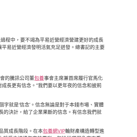
長過程中，要不竭為平易近營經濟營建更好的成長
讓平易近營經濟發明活氣充足迸發。總書記的主要
談會的騰訊公司董
包養
事會主席兼首席履行官馬化
成長更有信念。“我們要以更年夜的信念和披荊
個字就是‘信念’。信念無論是對于本錢市場、實體
長的決計，給了企業果斷的信念。有信念我們就
品質成長階段。在本
包養網VIP
輪財產構造轉型進