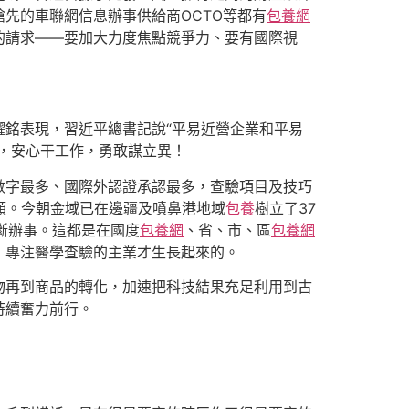
球搶先的車聯網信息辦事供給商OCTO等都有
包養網
的請求——要加大力度焦點競爭力、要有國際視
銘表現，習近平總書記說“平易近營企業和平易
，安心干工作，勇敢謀立異！
數字最多、國際外認證承認最多，查驗項目及技巧
額。今朝金域已在邊疆及噴鼻港地域
包養
樹立了37
診斷辦事。這都是在國度
包養網
、省、市、區
包養網
，專注醫學查驗的主業才生長起來的。
物再到商品的轉化，加速把科技結果充足利用到古
持續奮力前行。