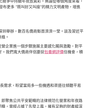
化競爭中持續年夜放異彩。無論從哪個角度來看，
布更多 “既叫好又叫座”的精力文明產物，增進
深圳舉辦，數百名僑商魁首濟濟一堂。談及習近平
扶植。
近營企業進一個步驟施展主要感化賜與激勵，對平
劑’。我們寬大僑商伴侶要捉
包養網評價
住機會，積
成長需求，盼望當局多一些機遇和渠道往傾聽平易
，即聚焦公共平安範疇的法律規范化營業和年夜路
範疇，曾經占據了先發上風，擁有足夠的財產縱深