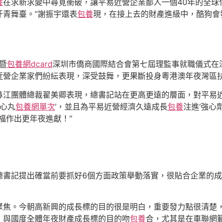
養
在求新求變中尋覓衝破，讓平易近營企業鄙人一個40年的全球
汗青舞臺。”謝振宇還表
包養
現，在接上去的財產進級中，酷狗會發
暨
包養網dcard
深圳市僑商國際結合會第七屆理監事就職儀式在
近營企業家們紛紜表現，深受鼓舞，更果斷投身粵港澳年夜灣區
鼻江團體總裁翟美卿表現，總書記站在更高更遠的層面，對平易
定心丸
包養網單次
’，並且為平易近營經濟久遠成長
包養
注進‘強心
福作出更年夜進獻！”
總書記提出確當前要抓好6個方面政策舉動落實，很貼合企業的
聚焦。今朝高新興的成長標的目的很是明白，重要發力點很清楚
，與國度全體年夜財產成長標的目的吻
包養
合，尤其是在車聯網