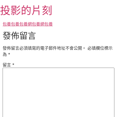
跳
投影的片刻
至
主
要
包養
包養
包養網
包養網
包養
內
發佈留言
容
發佈留言必須填寫的電子郵件地址不會公開。
必填欄位標示
為
*
留言
*