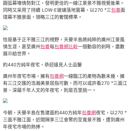
圓弧幕墻情勢對江，發明更佳的一線江景景不雅視覺後果。
同時又采用了持續 LOW-E玻璃落地窗幕，以270 °三
包養
面
環幕不雅景面，領略三江的奢闊標準。
恰是基于正不雅三江的視野，天譽半島將純粹的廣州江景風
情生涯，甚至廣州
包養
每
包養網比較
一個動容的剎時，盡數
展示給世界。
約440方純年夜宅，恭迎遠見人士品鑒
廣州年夜宅市場，擁有
包養網
一線臨江的產物為數未幾，擁
有三江交匯的浩瀚美景屈指可數，而可以或許看270 °三面江
景、深蘊千年人文的年夜宅，則是百里挑一。
今朝，天譽半島在售建面約440方純年
包養網
夜宅，以270 °
三面不雅江面，近間隔享三江會聚的至寬景不雅，遭到廣州
年夜宅市場的熱捧。