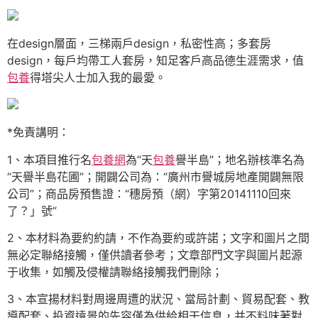
在design層面，三梯兩戶design，私密性高；多套房
design，每戶均帶工人套房，知足客戶高品德生涯需求，值
包養
得塔尖人士加入我的最愛。
*免責講明：
1、本項目推行名
包養網
為“天
包養
譽半島”；地名辦核準名為
“天譽半島花圃”；開闢公司為：“廣州市譽城房地產開闢無限
公司”；商品房預售證：“穗房預（網）字第20141110回來
了？」號”
2、本材料為要約約請，不作為要約或許諾；文字和圖片之間
無必定聯絡接觸，僅供讀者參考；文章部門文字與圖片起源
于收集，如觸及侵權請聯絡接觸我們刪除；
3、本宣揚材料對周邊周遭的狀況、當局計劃、貿易配套、教
導配套、投資遠景的先容僅為供給相干信息，并不料味著對