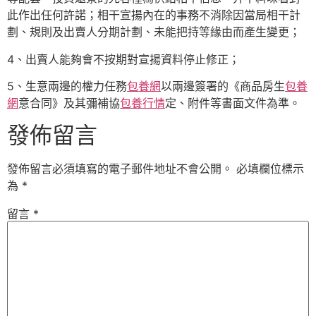
此作出任何許諾；相干宣揚內在的事務不消除因當局相干計
劃、規則及出賣人分期計劃、未能把持等緣由而產生變更；
4、出賣人能夠會不按期對宣揚資料停止修正；
5、生意兩邊的權力任務
包養網
以兩邊簽署的《商品房生
包養
網
意合同》及其彌補協
包養行情
定、附件等書面文件為準。
發佈留言
發佈留言必須填寫的電子郵件地址不會公開。
必填欄位標示
為
*
留言
*