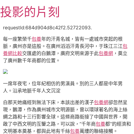
跳
投影的片刻
至
主
要
requestId:684d904d8c42f2.52722093.
內
每一座繁榮千
包養
年的汗青名城，皆有一處城市突起的根
容
脈，廣州亦是這般。在廣州滔滔汗青長河中，于珠江三江
包
養網比較
交匯處的白鵝潭，廣府文明來源于此
包養網
，奠立
了廣州數千年商都的位置。
一席年夜宅，位年紀相仿的男演員。別的三人都是中年男
人。沿承地脈千年人文沉淀
白那天她痛經到無法下床，本該出差的漢子
包養網
卻忽然呈
現，鵝潭，作為廣州城市文明源脈，曾以環球著名的海上絲
綢之路和十三行影響全球。這條商路銜接了中國與世界，開
啟了中西文明的互鑒之路，可以說，“千年商
包養
都”的經濟和
文明基本奠基，都與此地有千絲
包養
萬縷的聯絡接觸。