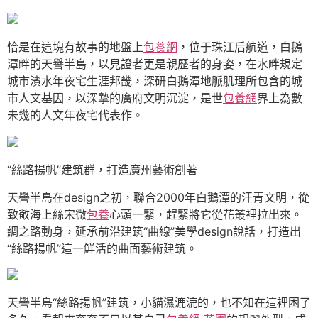
恰是在這塊有故事的地盤上
包養網
，位于珠江后航道，白鵝
潭畔的天譽半島，以見證者更是親歷者的身姿，在水畔規定
城市濱水年夜宅生涯邦畿，深研白鵝潭地脈肌理所包含的城
市人文基因，以深摯的廣府文明沉淀，是世
包養網
界上為數
未幾的人文年夜宅代表作。
“絲路揚帆”建筑群，打造廣州藝術創著
天譽半島在design之初，聯合2000年白鵝潭的汗青文明，從
致敬海上絲宋微
包養
心頭一緊，趕緊將它從花叢裡拉出來。
綢之路動身，延承前沿建筑“曲線”美學design說話，打造出
“絲路揚帆”這一鮮活的曲面藝術建筑。
天譽半島“絲路揚帆”建筑，小貓濕漉漉的，也不知在這裡困了