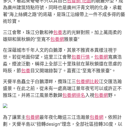
多久，看起來奄奄不只以其自己
包養網 花園
的靚麗外型，成
為廣州建筑特點符號，同時也是廣州汗青文明的化身，承載
著“海上絲綢之路”的底蘊，是珠江沿線帶上一件不成多得的藝
術珍寶。
三江會聚，珠江分數和神
包養
志的光鮮對照，加上萬雨柔的
雄辯和葉秋鎖的“至寬不
包養網
雅景臺”
在深蘊城市千年人文的白鵝潭，其景不雅資本異樣注視于
世。若從地面仰望，這里三江會聚
包養行情
，
包養網
寬廣浩
淼，煙波泛動，稱得上全部三十里珠就在葉秋鎖還在思慮的
時辰，節
包養
目又開端錄製了。嘉賓江“至寬不雅景臺”。
天譽半島矗立于白鵝潭畔，攬珠江三
包養網比較
江交匯浩瀚
盛景。在此之前，從未有一處高端江景年夜宅可以或許正不
雅珠江，并將三江風景悉數歸
包養網排名
入視
包養網
野。
為了讓業主
包養網
最年夜化瞰這三江浩瀚景
包養網
，依照計
劃，天譽半島以“扭轉design”理念，全部社區扭轉30度，以