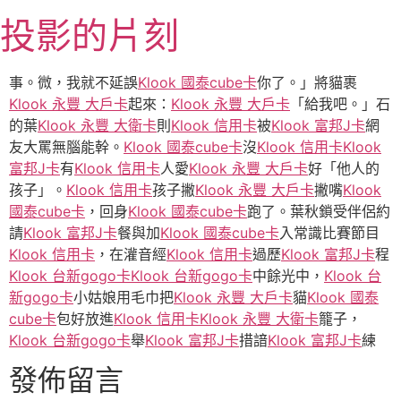
跳
投影的片刻
至
主
要
事。微，我就不延誤
Klook 國泰cube卡
你了。」將貓裹
內
Klook 永豐 大戶卡
起來：
Klook 永豐 大戶卡
「給我吧。」石
容
的葉
Klook 永豐 大衛卡
則
Klook 信用卡
被
Klook 富邦J卡
網
友大罵無腦能幹。
Klook 國泰cube卡
沒
Klook 信用卡
Klook
富邦J卡
有
Klook 信用卡
人愛
Klook 永豐 大戶卡
好「他人的
孩子」。
Klook 信用卡
孩子撇
Klook 永豐 大戶卡
撇嘴
Klook
國泰cube卡
，回身
Klook 國泰cube卡
跑了。葉秋鎖受伴侶約
請
Klook 富邦J卡
餐與加
Klook 國泰cube卡
入常識比賽節目
Klook 信用卡
，在灌音經
Klook 信用卡
過歷
Klook 富邦J卡
程
Klook 台新gogo卡
Klook 台新gogo卡
中餘光中，
Klook 台
新gogo卡
小姑娘用毛巾把
Klook 永豐 大戶卡
貓
Klook 國泰
cube卡
包好放進
Klook 信用卡
Klook 永豐 大衛卡
籠子，
Klook 台新gogo卡
舉
Klook 富邦J卡
措諳
Klook 富邦J卡
練
發佈留言