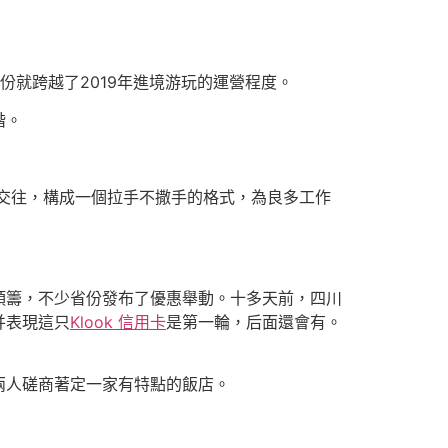
就跨越了2019年進境游玩的運營程度。
階。
交往，構成一個拉手不撒手的格式，為良多工作
頭籌，不少省份發布了優惠舉動。十多天前，四川
并表現這只
Klook 信用卡
是第一輪，后面還會有。
兩人磋商著定一家有特點的飯店。