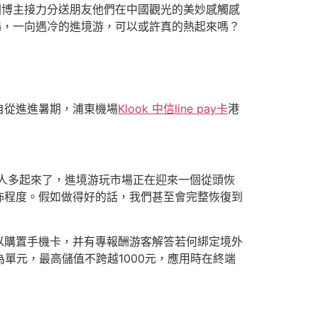
國博主接力分送朋友他們在中國觀光的美妙感觸感
場，一向遇冷的進境游，可以或許真的熱起來嗎？
自從進進暑期，浦東機場
Klook 中信line pay卡
港
人多起來了，進境游玩市場正在迎來一個從頭恢
佈程度。假如做得好的話，我們甚至會完整恢復到
以購置手機卡，并有專報酬游客解答若何綁定境外
單元，最高儲值不跨越1000元，應用時在終端