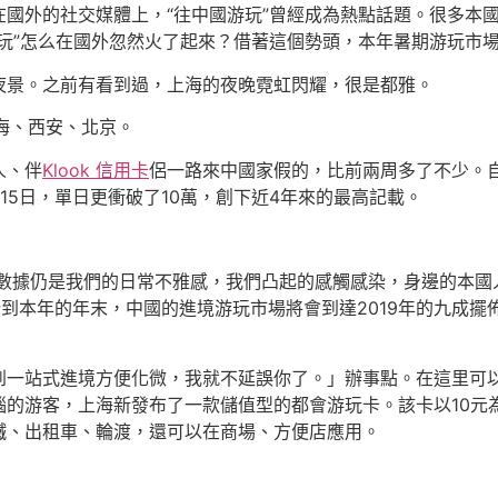
國外的社交媒體上，“往中國游玩”曾經成為熱點話題。很多本
玩”怎么在國外忽然火了起來？借著這個勢頭，本年暑期游玩市
夜景。之前有看到過，上海的夜晚霓虹閃耀，很是都雅。
海、西安、北京。
人、伴
Klook 信用卡
侶一路來中國家假的，比前兩周多了不少。
15日，單日更衝破了10萬，創下近4年來的最高記載。
的數據仍是我們的日常不雅感，我們凸起的感觸感染，身邊的本國
到本年的年末，中國的進境游玩市場將會到達2019年的九成擺
到一站式進境方便化微，我就不延誤你了。」辦事點。在這里可
的游客，上海新發布了一款儲值型的都會游玩卡。該卡以10元為
鐵、出租車、輪渡，還可以在商場、方便店應用。