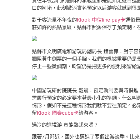
實在年夜部門的園林的承載量都是能知足逐日進
口的擁堵，此刻撤消實名預定以后游客就感到很
對于客流量不年夜的
Klook 中信line pay卡
通俗
莊如許的熱點景區，姑蘇市照舊保存了預定制。
姑蘇市文明廣電和游玩局副局長 鐘蕓菲：對于
攔阻黃牛倒票的一個手腕。我們的根據重要仍是
停止一些微調劑，盼望仍是把更多的便利來留給
中國游玩研討院院長 戴斌：預定軌制要與時俱
需履行預定的必定要本著最小化的準繩。什么叫
情形，假如不是這種情形我們就不要往預定。必
留
Klook 國泰cube卡
給游客。
遇冷的進境游 真能熱起來嗎？
跟著7月鄰近，國外也邁進了寒假出游淡季。比