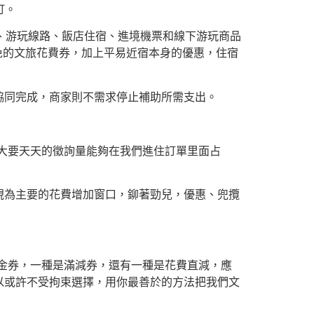
訂。
區、游玩線路、飯店住宿、進境機票和線下游玩商品
免的文旅花費券，加上平易近宿本身的優惠，住宿
協同完成，商家則不需求停止補助所需支出。
大要天天的徵詢量能夠在我們進住訂單里面占
視為主要的花費增加窗口，鉚著勁兒，優惠、兜攬
金券，一種是滿減券，還有一種是花費直減，應
以或許不受拘束選擇，用你最善於的方法把我們文