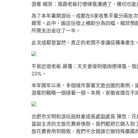
游客 楊菲：我跟老板打德律風溝通了，確切也能
為了本年暑期游玩，成都在6家收集平臺分兩批次
類等。此中，飯店住宿上補助分為四檔，楊菲預
所需支出省往了一半。
此次成都發當然，真正的老闆不會讓這種事產生
平易近宿老板 蔣瓊：天天會接到徵詢德律風，
20%，
本年開年以來，多個城市靠著文旅出圈的案例，
游客的戰略一個接著一個。本周，安徽省還在不
合肥市文明和游玩局財產成長處副處長 陳哲：
當說主流的文旅花費券情勢，我們都把它歸入到
旅花費券用到極致，我們不合錯誤它做特殊嚴厲的