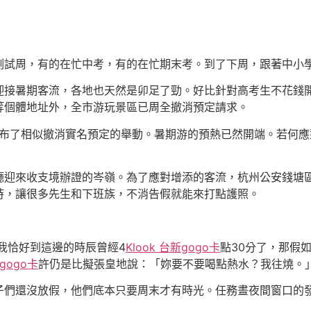
測試周，有的在忙中考，有的在忙期末考。到了下周，跟著中小
迎接暑期客流，各地也天然是卯足了勁。好比針對高考生不花錢
等個體地址外，全市游玩景區已周全撤消預定請求。
布了相似撤消實名預定的舉動。暑期游的預熱已然開端。若何應
廳迎來收支境辦證的岑嶺。為了應對增添的客流，杭州公安錢塘
時，讓很多先生和下班族，不消告假就能來打點護照。
我恰好到這邊的時辰曾經4
Klook 台新gogo卡
點30分了，那假
新gogo卡
許仍是比擬張皇地說：「妳要不要喝點熱水？我往燒。
子們還沒放假，他們底本只要周末才有時光。任務晝夜間窗口的