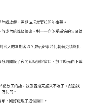
學陸續放假，暑期游玩就要拉開年夜幕。
開放或供給降價優惠。對于一向飽受詬病的景區線
對宏大的暑期客流？游玩辦事若何朝著更精緻化
區分局開設了夜間延時辦證窗口，放工時光由下戰
如5點放工的話，我就曾經完整來不及了。然后我
」方便的。
發布，剛好處理了這個題目。