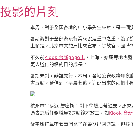
跳
投影的片刻
至
主
要
本周，對于全國各地的中小學先生來說，是一個
內
暑期游對于全部游玩行業來說是重中之重，為了
容
上預定，北京市文旅局比來宣布，除故宮、國博
不久前
Klook 台新gogo卡
，上海、姑蘇等地也發
更人道化的標的目的成長？
暑期未到，辦證先行。本周，各地公安政務年夜
書五點，延伸到了早晨七點。這延出來的兩個小
杭州市平易近 詹密斯：剛下學然后帶過去。原來
過去之后任務職員說7點鐘才放工，如
Klook 台
詹密斯打算帶著兩個兒子在暑期出國游玩，但孩