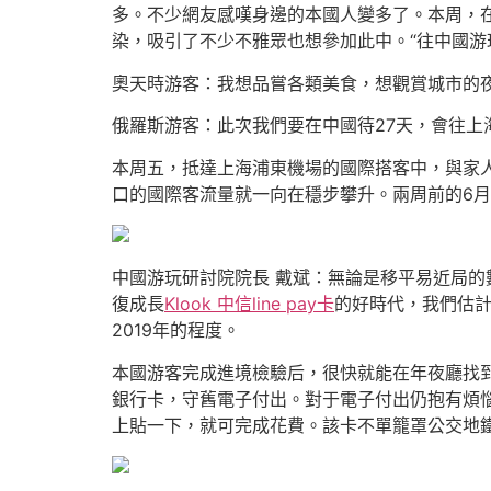
多。不少網友感嘆身邊的本國人變多了。本周，在
染，吸引了不少不雅眾也想參加此中。“往中國游
奧天時游客：我想品嘗各類美食，想觀賞城市的
俄羅斯游客：此次我們要在中國待27天，會往上
本周五，抵達上海浦東機場的國際搭客中，與家
口的國際客流量就一向在穩步攀升。兩周前的6月
中國游玩研討院院長 戴斌：無論是移平易近局
復成長
Klook 中信line pay卡
的好時代，我們估計
2019年的程度。
本國游客完成進境檢驗后，很快就能在年夜廳找
銀行卡，守舊電子付出。對于電子付出仍抱有煩惱
上貼一下，就可完成花費。該卡不單籠罩公交地