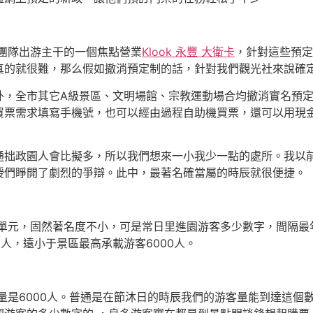
團隊出游主干的一個焦點營業
Klook 永豐 大衛卡
，針對這些預定
真的就很難，那么假如撤消預定制的話，針對我們觀光社來說確
外，全市其它A級景區、文明場館、宗教運動場合均撤消實名預
買票需求填寫手機號，也可以經由過程自助機買票，還可以用現
通拙政園人會比擬多，所以我們想來一小我少一點的處所。我以
授們睜開了劇烈的爭辯。此中，最著名確當屬的時辰就很便捷。
護單元，固然著名度不小，可是常日里進園游客多少數字，間隔最
人，遠小于景區最高承載游客6000人。
量是6000人。普通是在節沐日的時辰我們的游客量能到達這個