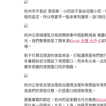
杭州市平易近 詹密斯：小的孩子是幼兒園小班
程的設定，所以想要早一點來拿到護照，說7個
杭州公安錢塘區分局政務辦事中間副教誨員 楊
光，我們教導局發了期末測
Klook 永豐 大戶卡
試
場。
對于打算出境游的家庭來說，打點護照是他們旅
年暑期前初次開設了夜間窗口，而本年以來，出境
務年夜廳的夜間窗口同步開啟。
杭州公安收支境治理局出國境治理年夜隊副年夜隊
為我們的常態任務，打造窗口辦證新常態。
跟著暑期的鄰近，杭州的這家觀光社也進進
Kloo
而比來一段時光，北京、上海、姑蘇等地撤消景