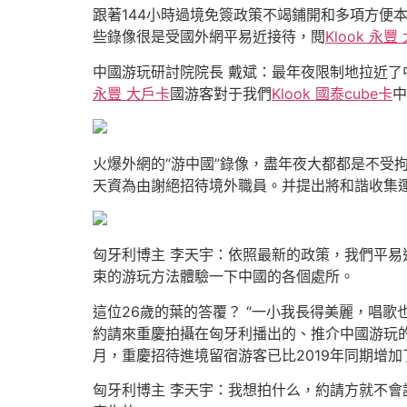
跟著144小時過境免簽政策不竭鋪開和多項方便
些錄像很是受國外網平易近接待，閱
Klook 永豐
中國游玩研討院院長 戴斌：最年夜限制地拉近
永豐 大戶卡
國游客對于我們
Klook 國泰cube卡
中
火爆外網的“游中國”錄像，盡年夜大都都是不受
天資為由謝絕招待境外職員。并提出將和諧收集
匈牙利博主 李天宇：依照最新的政策，我們平
束的游玩方法體驗一下中國的各個處所。
這位26歲的葉的答覆？ “一小我長得美麗，唱歌
約請來重慶拍攝在匈牙利播出的、推介中國游玩的
月，重慶招待進境留宿游客已比2019年同期增
匈牙利博主 李天宇：我想拍什么，約請方就不