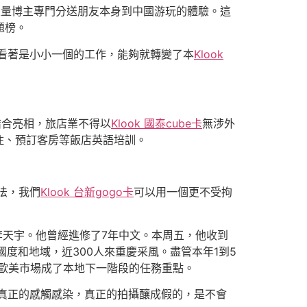
大量博主專門分送朋友本身到中國游玩的體驗。這
題榜。
看著是小小一個的工作，能夠就轉變了本
Klook
結合亮相，旅店業不得以
Klook 國泰cube卡
無涉外
住、預訂客房等飯店英語培訓。
法，我們
Klook 台新gogo卡
可以用一個更不受拘
李天宇。他曾經進修了7年中文。本周五，他收到
度和地域，近300人來重慶采風。盡管本年1到5
，歐美市場成了本地下一階段的任務重點。
真正的感觸感染，真正的拍攝釀成假的，是不會