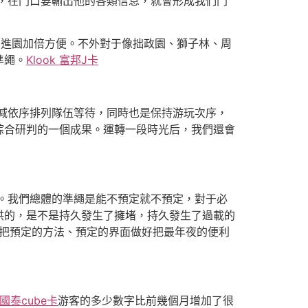
，在門口要輸出他的各類信息，就會形成我們門
客進園加倍方便。不外對于像拙政園、獅子林、周
準繩。
Klook 富邦J卡
減依序排列隊伍等待，同時也是保持游玩次序，
綜合研判的一個成果。運轉一段時光后，我們還會
。我們總體的準繩是能不預定就不預定，對于必
供的，是不是持久發生了擁堵，持久發生了過載的
把預定的方法、預定的界面做好把最年夜的便利
k 國泰cube卡
游客的多少數字比前幾個月增加了很