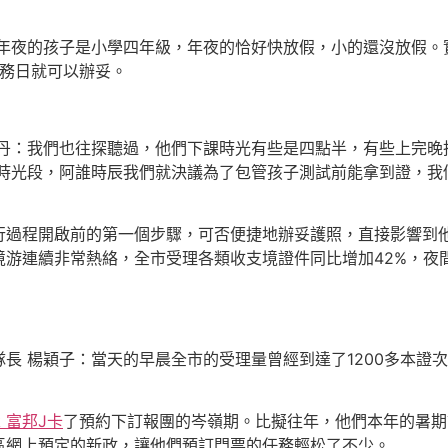
，年夜的孩子是小學四年級，年夜的恰好快放假，小的還沒放假。
任務日就可以辦妥。
麗丹：我們也往探聽過，他們下課時光有些是四點半，有些上完晚
時光段，阿誰時辰我們就決議為了包管孩子測試前能拿到證，我
行過程開啟前的第一個步驟，可否便捷地辦妥護照，直接影響到
游連續非常熱絡，全市受理各類收支境證件同比增加42%，夜
長 楊穎子：當天的早晨全市的受理量曾經到達了1200多本證
k 富邦J卡
了預約下訂報團的岑嶺期。比擬往年，他們本年的暑期
區網上預定的新政，讓他們預訂門票的任務輕松了不少。