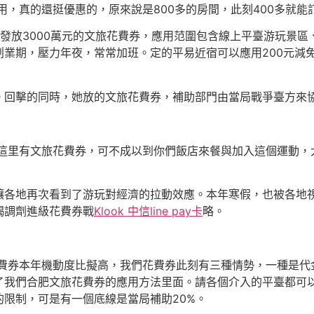
用，真的還挺優惠的，原來說是800多的房間，此刻400多就能
發放3000萬元的文旅花費券，應用范圍包含線上平臺游玩景
創業期，壓力年夜，常常加班。定的平易近宿可以應用200元減
。回擊的同時，她放的文旅花費券，補助部門由當局戰爭臺方來
我這里有文旅花費券，可不成以到你們飯店來餐與加入這個運動，
讓各地再次看到了游玩對經濟的拉動效應。本年寒假，也被各地
竭調劑進級花費券戰
Klook 中信line pay卡
略。
花費券本年機動度比擬高，我們花費券此刻有三種情勢，一種是代
了我們合肥文旅花費券的應用方法里面。請各個介入的平臺都可
限制，可是有一個底線是當局補助20%。