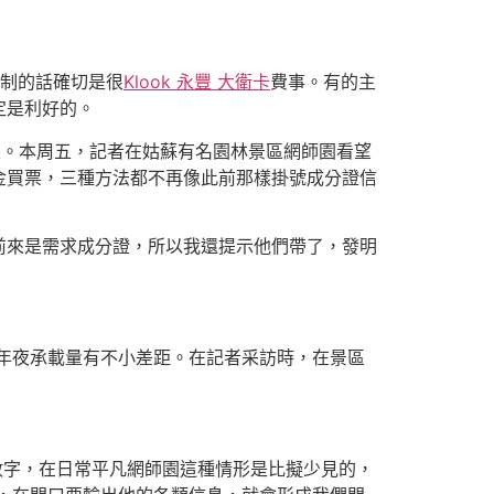
制的話確切是很
Klook 永豐 大衛卡
費事。有的主
定是利好的。
定。本周五，記者在姑蘇有名園林景區網師園看望
金買票，三種方法都不再像此前那樣掛號成分證信
前來是需求成分證，所以我還提示他們帶了，發明
年夜承載量有不小差距。在記者采訪時，在景區
數字，在日常平凡網師園這種情形是比擬少見的，