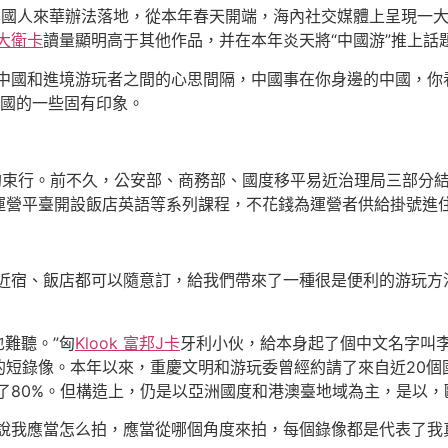
本國人來華辦法落地，從本年春天開端，海內社交媒體上呈現一
 大衛卡
讀量顯明高于其他作品，并在本年炎天將“中國游”推上話
了中國和進境游玩者之間的心思間隔，中國事在你身邊的中國，你
國的一些固有印象。
拘束行。前不久，公安部、商務部、國度移平易近治理局三部分
運營平臺開設飯店英語等系列課程，不花錢為運營者供給掛號進
易近宿、飯店都可以隨意訂，給我們帶來了一種很是便利的游玩方
也難聽。”匈
Klook 富邦J卡
牙利小伙，給本身起了個中文名字叫
短錄像。本年以來，重慶文明和游玩委曾經約請了來自近20個國
加了80%。但構造上，仍是以亞洲國度和港澳臺地域為主，是以
會說我應當怎么拍，應當從哪個角度來拍，每個錄像都是代表了我