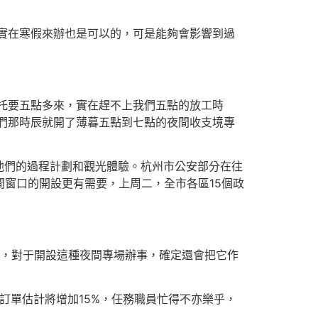
實在寒假來辦也是可以的，可是能夠會影響到過
托要五點多來，實在趕不上我們五點的放工時
們那時辰就開了薄暮五點到七點的夜間收支境專
他們的過程計劃和觀光體驗。杭州市公安部分在往
間窗口的開設更有需要，上周二，全市各區15個政
次，對于開設這種夜間專場辦事，確定還會把它作
訂單估計將增加15%，任務職員忙得不亦樂乎，