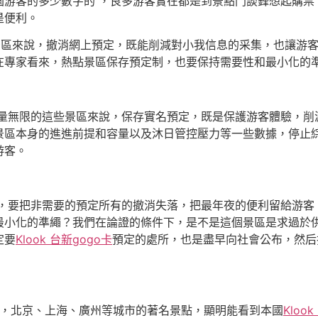
園游客的多少數字的 ，良多游客實在都是到景點門談鋒想起購票
是便利。
景區來說，撤消網上預定，既能削減對小我信息的采集，也讓游
在專家看來，熱點景區保存預定制，也要保持需要性和最小化的
容量無限的這些景區來說，保存實名預定，既是保護游客體驗，削
景區本身的進進前提和容量以及沐日管控壓力等一些數據，停止
游客。
進，要把非需要的預定所有的撤消失落，把最年夜的便利留給游客
最小化的準繩？我們在論證的條件下，是不是這個景區是求過於
定要
Klook 台新gogo卡
預定的處所，也是盡早向社會公布，然后
來，北京、上海、廣州等城市的著名景點，顯明能看到本國
Kloo