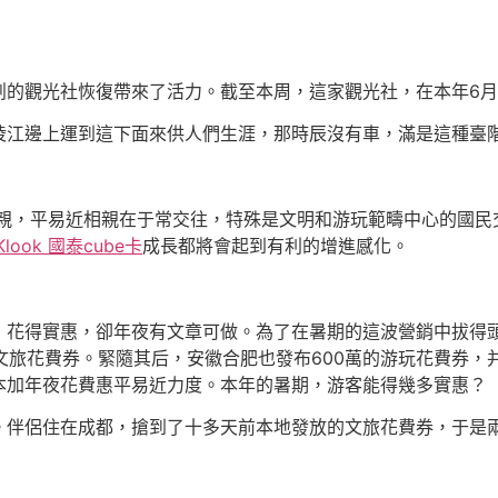
的觀光社恢復帶來了活力。截至本周，這家觀光社，在本年6月份
陵江邊上運到這下面來供人們生涯，那時辰沒有車，滿是這種臺
相親，平易近相親在于常交往，特殊是文明和游玩範疇中心的國民
Klook 國泰cube卡
成長都將會起到有利的增進感化。
，花得實惠，卻年夜有文章可做。為了在暑期的這波營銷中拔得
的文旅花費券。緊隨其后，安徽合肥也發布600萬的游玩花費券，
本加年夜花費惠平易近力度。本年的暑期，游客能得幾多實惠？
。伴侶住在成都，搶到了十多天前本地發放的文旅花費券，于是