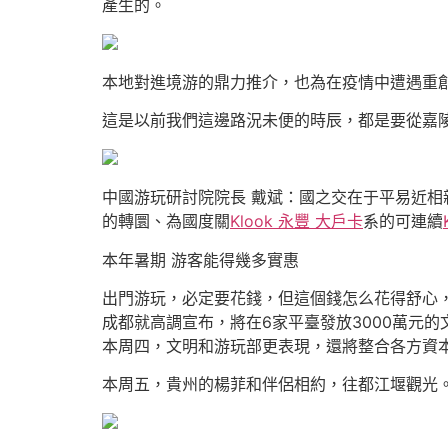
產生的。
本地對進境游的鼎力推介，也為在疫情中遭遇重創
這是以前我們這邊路況未便的時辰，都是要從嘉
中國游玩研討院院長 戴斌：國之交在于平易近
的轉圜、為國度關
Klook 永豐 大戶卡
系的可連續
本年暑期 游客能得幾多實惠
出門游玩，必定要花錢，但這個錢怎么花得舒心
成都就高調宣布，將在6家平臺發放3000萬元
本周四，文明和游玩部更表現，還將整合各方資
本周五，貴州的楊菲和伴侶相約，往都江堰觀光