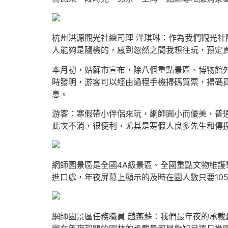
杭州洪源觀光社總司理 泮琪琳：作為我們觀光社
人能夠是隨機的，感到忽然之間我想往玩，預定
本月初，姑蘇市宣布，除八個重點景區、博物館
時發明，游客可以經由過程手機掃碼買票，掃碼
息。
游客：寒假帶小伴侶來玩，網師園小而優美，普
此次不消，很便利，尤其是寒假人良多先生和傳
網師園景區是全國4A級景區、全國重點文物維
進口處，年夜屏幕上顯示的及時在園人數只要105
網師園景區任務職員 趙燕蘇：我們最年夜的承載