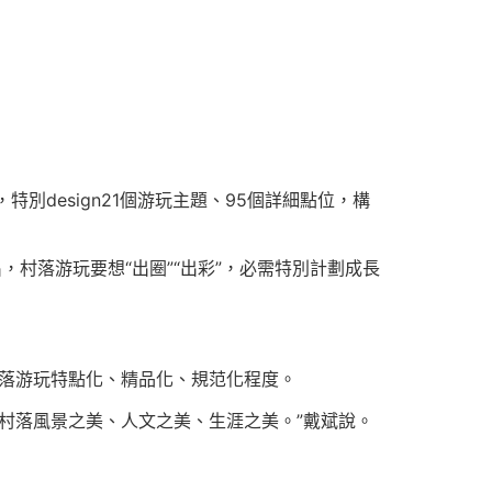
別design21個游玩主題、95個詳細點位，構
村落游玩要想“出圈”“出彩”，必需特別計劃成長
村落游玩特點化、精品化、規范化程度。
國村落風景之美、人文之美、生涯之美。”戴斌說。