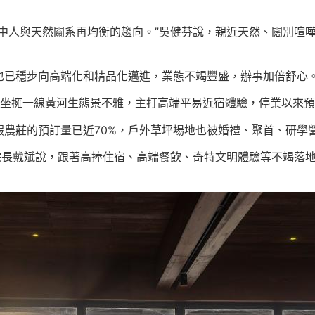
中人與天然關系再均衡的趨向。”吳健芬說，親近天然、闊別喧
也已穩步向高端化和精品化邁進，業態不竭豐盛，辦事加倍舒心
，坐擁一線黃河生態景不雅，主打高端平易近宿體驗，停業以來
假農莊的預訂量已近70%，戶外草坪場地也被婚禮、聚首、研學
院長戴斌說，跟著高捧住宿、高端餐飲、奇特文明體驗等不竭落