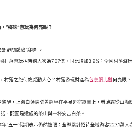
，“鄉味”游玩為何亮眼？
鄉野間體驗“鄉味”。
村落游玩招待總人次為7.07億，同比增加8.9%；全國村落游玩
路”，村落之旅何故感動人心？村落游玩財產為
包養網比擬
何亮眼？
步驚醒，上海白領陳曦曾經坐在平易近宿露臺上，看薄霧從山坳
句話，配圖是遠處的茶山與一杯安吉白茶。
“五一”假期表示仍然搶眼：全縣累計招待全域游客227.1萬人