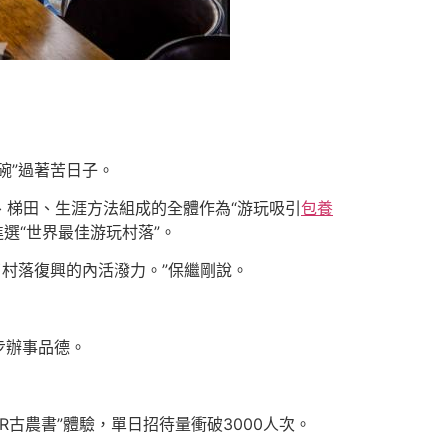
碗”過著苦日子。
、梯田、生涯方法組成的全體作為“游玩吸引
包養
選“世界最佳游玩村落”。
了村落復興的內活潑力。”保繼剛說。
步辦事品德。
R古農書”體驗，單日招待量衝破3000人次。