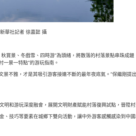
新華社記者 徐嘉懿 攝
、秋賞景、冬戲雪、四時游”為頭緒，將散落的村落景點串珠成鏈，特
村一景一特點”的游玩指南。
文景不雅，才是其吸引游客接連不斷的最年夜底氣。”保繼剛提出，
落文明和游玩深度融會，展開文明財產賦能村落復興試點，晉陞
才、資金、技巧等要素在城鄉下雙向活動，讓中外游客感觸感染到中