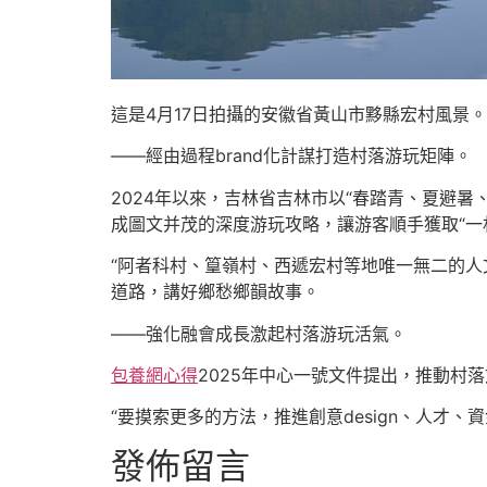
這是4月17日拍攝的安徽省黃山市黟縣宏村風景。
——經由過程brand化計謀打造村落游玩矩陣。
2024年以來，吉林省吉林市以“春踏青、夏避暑
成圖文并茂的深度游玩攻略，讓游客順手獲取“一
“阿者科村、篁嶺村、西遞宏村等地唯一無二的人
道路，講好鄉愁鄉韻故事。
——強化融會成長激起村落游玩活氣。
包養網心得
2025年中心一號文件提出，推動村
“要摸索更多的方法，推進創意design、人
發佈留言