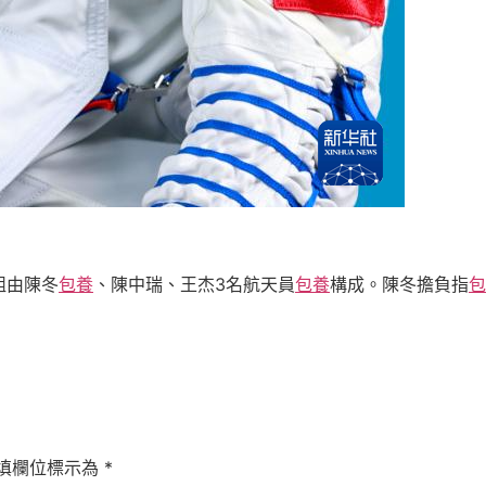
組由陳冬
包養
、陳中瑞、王杰3名航天員
包養
構成。陳冬擔負指
包
填欄位標示為
*