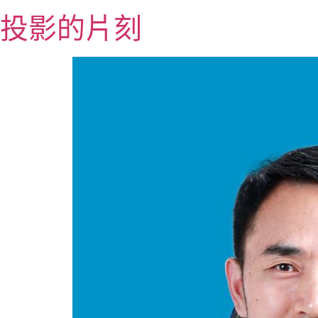
跳
投影的片刻
至
主
要
內
容