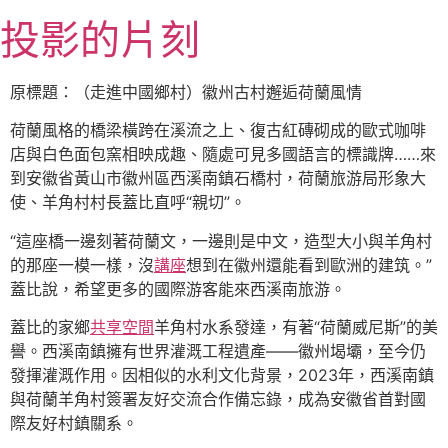
跳
投影的片刻
至
主
要
原標題：（走進中國鄉村）徽州古村邂逅荷蘭風情
內
荷蘭風格的橋梁橫跨在溪流之上、復古紅磚砌成的歐式咖啡
容
店與白色面包窯相映成趣、隨處可見多國語言的標識牌……來
到安徽省黃山市徽州區西溪南鎮石橋村，荷蘭旅游局形象大
使、羊角村村長蓋比直呼“親切”。
“這座橋一邊刻著荷蘭文，一邊則是中文，造型大小與羊角村
的那座一模一樣，沒
講座
想到在徽州還能看到歐洲的建筑。”
蓋比說，希望更多的國際游客能來西溪南旅游。
蓋比的家鄉
共享空間
羊角村水系發達，有著“荷蘭威尼斯”的美
譽。西溪南鎮擁有世界灌溉工程遺產——徽州堨壩，至今仍
發揮灌溉作用。因相似的水利文化背景，2023年，西溪南鎮
與荷蘭羊角村簽署友好交流合作備忘錄，成為安徽省首對國
際友好村鎮關系。