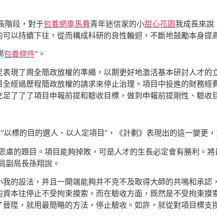
成長階段，對于
包養網車馬費
青年迷信家的小
甜心花園
我成長來說
的可以持續下往，從而構成科研的良性輪迴，不斷地鼓勵本身提
綁
包養條件
”。
足表現了周全簡政放權的準繩，以期更好地激活基本研討人才的
目全經過歷程簡政放權的請求來停止治理。項目中投進的財務經
充足了了了項目申報前提和驗收目標，做到申報前提剛性、驗收
在“以標的目的選人、以人定項目”，《計劃》表現出的這一變更
思慮的題目。項目能夠掉敗，可是人才的生長必定會有勝利。將最
局副局長孫翔說。
小我的設法，并且一開端能夠并不克不及取得大師的共鳴和承認
的資本往停止不受拘束摸索。而在驗收方面，既然是不受拘束摸
了晉陞，就用最簡略的方法，停止驗收。如許，就從對項目標支