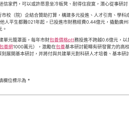
迷信家們，可以或許愿意坐冷板凳、耐得住寂寞，潛心從事研討
行市校（院）企結合贊助打算，構建多元投進、人才引育、學科
他人平生都難021年起，已投進市財務經費0.44億元，撬動廣
元。
建單元籠罩面，每年市財
包養價格ptt
務投進不跨越0.6億元，以
包養網
1000萬元），激勵在
包養
基本研討範疇有研發實力的高
深刻展開基本研討，并將付與共建單元對科研人才培養、基本研
填欄位標示為
*