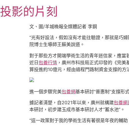
跳
投影的片刻
至
主
要
文、圖/羊城晚報全媒體記者 李鋼
內
“光有好設法，假如沒有才能往驗證，那就是巧婦
容
院博士生導師王蘇美說道。
對于那些方才開端學術生活的青年迷信家，應當若
近日
包養行情
，廣州市科技局正式印發的《完美基
算投進約10億元，經由過程門路制資金支撐的方
進一個步驟完美
包養網
基本研討“普惠制”支撐形
據記者清楚，自2021年以來，廣州就構建
包養網
本研討，初步建玉成市基本研討人才“蓄水池”。
“這一政策對于我的學術生活有著很是年夜的輔助。