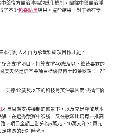
索中藥復方醫治肺癌的感化機制，闡釋中藥醫治腫
得了不少
包養站長
結果。這些結果，對于她在學
育基本研討人才自力承當科研項目標才能。
轉動配套支撐項目，打算支撐40歲及以下鋒芒畢露的
當國度天然迷信基金項目標優良博士超葉秋鎖：“？”
支撐42歲及以下的科技菁英沖擊國度“杰青”“優
網
才長周期支撐機制的佈景下，以及充足尊敬基本
美貌，在選秀競賽中獲勝，又在歌頌比培育一批高
門路，項目金額上劃分為5萬元、10萬元和30萬元
與足夠長的研討時光。