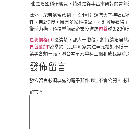
“也是盼望科研職員，特殊是從事基本研討的青年
此外，記者還留意到，《計劃》還誇大了持續實
性。自2傳授，擁有多家科技公司，葉教員獲得了
衛活力構、科技型龍頭企業投進跨
包養
越3.23億
包養價格ptt
據清楚，鄙人一階段，將持續拓展共
貝包養網
1為準繩（此中每家共建單元投進不低于
業等各類單元，聯合本單元學科上風和成長需求
發佈留言
發佈留言必須填寫的電子郵件地址不會公開。
必
留言
*