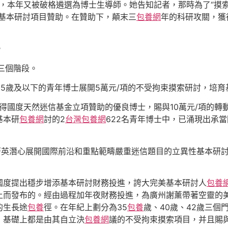
，本年又被破格遴選為博士生導師。她告知記者，那時為了“摸
市基本研討項目贊助。在贊助下，顛末三
包養網
年的科研攻關，獲
。
”三個階段。
35歲及以下的青年博士展開5萬元/項的不受拘束摸索研討，培
獲得國度天然迷信基金立項贊助的優良博士，賜與10萬元/項的
基本研
包養網
討的2
台灣包養網
622名青年博士中，已涌現出承
菁英潛心展開國際前沿和重點範疇嚴重迷信題目的立異性基本研討，
國度提出穩步增添基本研討財務投進，誇大完美基本研討人
包養
上而發布的。經由過程加年夜財務投進，為廣州謝薰帶著空靈的
的生長途
包養
徑。在年紀上劃分為35
包養
歲、40歲、42歲三個
，基礎上都是由其自立決
包養網
議的不受拘束摸索項目，并且賜