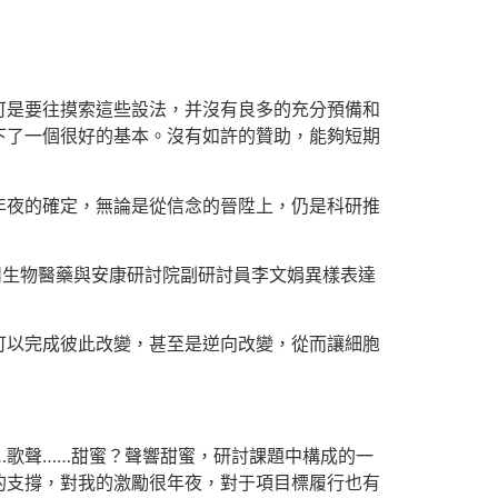
可是要往摸索這些設法，并沒有良多的充分預備和
下了一個很好的基本。沒有如許的贊助，能夠短期
年夜的確定，無論是從信念的晉陞上，仍是科研推
州生物醫藥與安康研討院副研討員李文娟異樣表達
可以完成彼此改變，甚至是逆向改變，從而讓細胞
…歌聲……甜蜜？聲響甜蜜，研討課題中構成的一
的支撐，對我的激勵很年夜，對于項目標履行也有