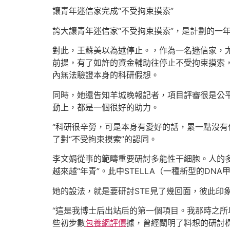
讓青年迷信家完成“不受拘束摸索”
誇大讓青年迷信家“不受拘束摸索”，是計劃的一
對此，王蘇美以為述停止。，作為一名迷信家，
前提，有了如許的資金輔助往停止不受拘束摸索
內無法驗證本身的科研假想。
同時，她還告知羊城晚報記者，項目評審很是公
動上，都是一個很好的助力。
“科研很辛勞，可是本身有愛好的話，累一點沒有
了對“不受拘束摸索”的認同。
李文娟從事的範疇重要研討多能性干細胞。人的
越來越“年青”。此中STELLA（一種新型的DN
她的設法，就是要研討STE見了幾回面，彼此印象
“這是我博士后出站后的第一個項目。我那時之所
些初步數
包養網評價
據，曾經闡明了料想的研討