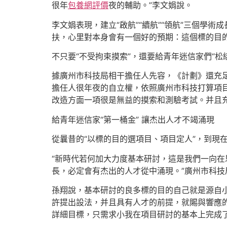
很年
包養網評價
夜的輔助。”李文娟說。
李文娟表現，建立“啟航”“續航”“領航”三個學術
扶，心里對本身會有一個好的預期：這個標的目
不只要“不受拘束摸索”，還要給青年迷信家們“松
據廣州市科技局相干擔任人先容，《計劃》還充
擔任人很年夜的自立權，依照廣州市科技打算項
改造方面一項很是無益的摸索和測驗考試。并且
給青年迷信家“第一桶金” 讓杰出人才不竭涌現
從曩昔的“以標的目的選項目、項目定人”，到現
“新時代若何加大力度基本研討，這是我們一向在
長，必定會有杰出的人才從中涌現。”廣州市科技
孫翔說，基本研討的良多標的目的自己就是源自
許提出設法，并且具有人才的前提，就賜與響應
詳細目標，只需求小我在項目研討的基本上完成