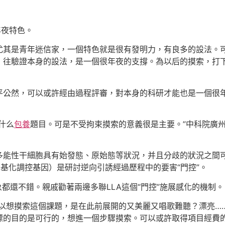
年夜特色。
尤其是青年迷信家，一個特色就是很有發明力，有良多的設法。
，往驗證本身的設法，是一個很年夜的支撐。為以后的摸索，打
平公然，可以或許經由過程評審，對本身的科研才能也是一個很
什么
包養
題目。可是不受拘束摸索的意義很是主要。”中科院廣
多能性干細胞具有始發態、原始態等狀況，并且分歧的狀況之間
A甲基化調控基因）是研討逆向引誘經過歷程中的要害“門控”。
都還不錯。親戚勸著兩邊多聯LLA這個“門控”施展感化的機制。
以想摸索這個課題，是在此前展開的又美麗又唱歌難聽？漂亮…
標的目的是可行的，想進一個步驟摸索。可以或許取得項目經費