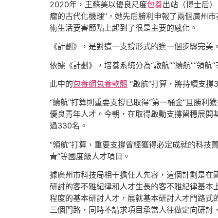
2020年，王蘇美以優良尺度
包養
出站（博士后）
瘤的古代化機理”，她先后勝利申報了兩個廣州
術生活要害節點上起到了很是主要的感化。
《計劃》，是對這一支撐形式的進一個步驟完美
依據《計劃》，培養系統分為“啟航”“續航”“領航
此中的
包養網
包養軟體
“啟航”打算，將持續支撐
“續航”打算則重要支撐已取得“第一桶金”且勝利
優良青年人才。今朝，在取得啟動支撐留穗展開
過330名。
“領航”打算，重要支撐曾經獲得必定成就的科技
青”等國度級人才項目。
據廣州市科技局相干擔任人先容，這個計劃是在
研討的客不雅紀律和人才生長的客不雅紀律基本
程度的基本研討人才，展就基本研討人才門路式
三個門路，同時不請求項目承當人往做定向研討