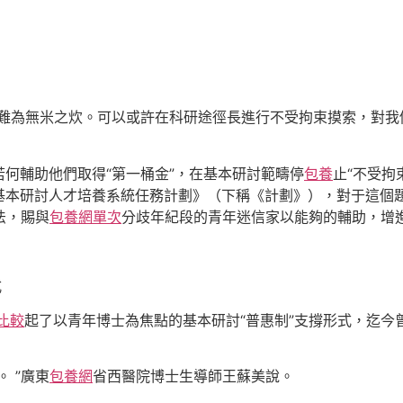
難為無米之炊。可以或許在科研途徑長進行不受拘束摸索，對我
何輔助他們取得“第一桶金”，在基本研討範疇停
包養
止“不受拘
本研討人才培養系統任務計劃》（下稱《計劃》），對于這個題目
法，賜與
包養網單次
分歧年紀段的青年迷信家以能夠的輔助，增
式
比較
起了以青年博士為焦點的基本研討“普惠制”支撐形式，迄今曾
 ”廣東
包養網
省西醫院博士生導師王蘇美說。