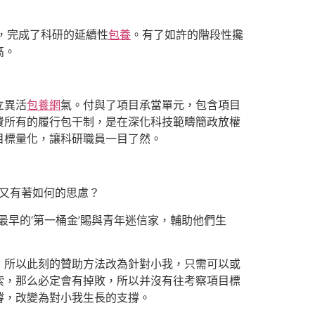
，完成了科研的延續性
包養
。有了如許的階段性攙
高。
立異活
包養網
氣。付與了項目承當單元，包含項目
費所有的履行包干制，是在深化科技範疇簡政放權
目標量化，讓科研職員一目了然。
，又有著如何的思慮？
早的‘第一桶金’賜與青年迷信家，輔助他們生
，所以此刻的贊助方法改為針對小我，只需可以或
索，那么必定會有掉敗，所以并沒有往考察項目標
撐，改變為對小我生長的支撐。