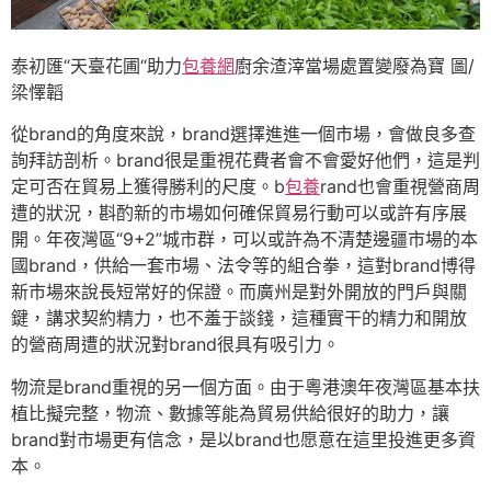
泰初匯“天臺花圃“助力
包養網
廚余渣滓當場處置變廢為寶 圖/
梁懌韜
從brand的角度來說，brand選擇進進一個市場，會做良多查
詢拜訪剖析。brand很是重視花費者會不會愛好他們，這是判
定可否在貿易上獲得勝利的尺度。b
包養
rand也會重視營商周
遭的狀況，斟酌新的市場如何確保貿易行動可以或許有序展
開。年夜灣區“9+2”城市群，可以或許為不清楚邊疆市場的本
國brand，供給一套市場、法令等的組合拳，這對brand博得
新市場來說長短常好的保證。而廣州是對外開放的門戶與關
鍵，講求契約精力，也不羞于談錢，這種實干的精力和開放
的營商周遭的狀況對brand很具有吸引力。
物流是brand重視的另一個方面。由于粵港澳年夜灣區基本扶
植比擬完整，物流、數據等能為貿易供給很好的助力，讓
brand對市場更有信念，是以brand也愿意在這里投進更多資
本。