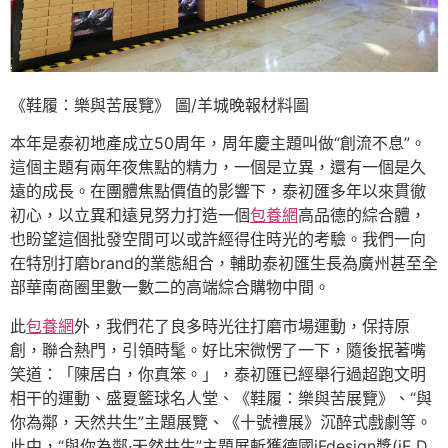
《鞋履：樂與苦展覽》 圖/羊城晚報材料圖
本年是泰初地產成立50周年，周年慶主題叫做“創流不息”。
這個主題有兩年夜焦點的精力，一個是立異，還有一個是久
遠的成長。在團體焦點價值的影響下，泰初匯多年以來貫徹
初心，以立異和遠見努力打造一個
包養網
高品德的綜合體，
也盼望這個批發空間可以或許經得住時光的考驗。我們一向
在特別打磨brand的業態組合，輔助泰初匯生長為廣州甚至全
部華南商圈里數一數二的高端綜合購物中間。
此
包養網
外，我們花了良多時光往打磨市場運動，保持原
創，聯合熱門，引領時髦。好比宋微愣了一下，隨後抿著嘴
笑道：「陳居白，你真笨。」，泰初匯已經舉行過超跑文明
相干的運動、盛夏籃球名人堂、《鞋履：樂與苦展覽》、“與
你為鄰，天然共生”主題展覽、《十號禮展》沉醉式戲劇等。
此中，“與你為鄰·天然共生”主題展斬獲德國iFdesign獎(iF D