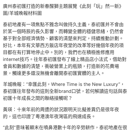
廣州泰初匯打造的新春醒獅主題展覽《此刻「玩」然一新》
圖/羊城晚報材料圖
泰初地產有一項焦點不雅念叫做持久主義，泰初匯并不會由
於某一個時辰的長久影響，而轉變全體的穩健思緒，仍然會
基于對全部經濟情勢、顧客的清楚來判定，持續推動計劃。
好比，本年有文華西方飯店年夜堂的改革等好幾個年夜的項
目都在有打算地停止中。別的，我們也在積極進修應用
internet技巧。往年泰初匯發布了線上精品店小法式，借助對
會員和數據的清楚，衝破營業上的瓶頸，打造新的花費場
景，觸達更多還沒無機會離開泰初匯實體的主人。
羊城晚報：“幸匯此刻，Where Time is the New Luxury”，
泰初匯往年發布的這則全新brand口號，若何解讀這句話與泰
初匯十年成長之間的聯絡接觸呢？
黃瑛：十來年前的周遭的狀況跟明天比擬差異仍是很年夜
的，這也印證了粵港澳年夜灣區的飛速成長。
“此刻”意味著顛末在噴鼻港數十年的辛勞耕作，泰初地產在很