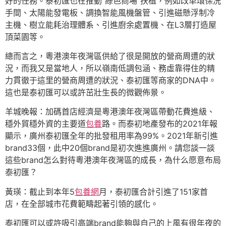
好的任務。泰初匯也在推動“綠色商場”扶植，例如改革環保洗
手間、太陽能發電板、調換智能風機盤管、引進磁懸浮制冷
主機、樹立能耗治理體系、引進廚余處置機、在L3層打造屋
頂菜園等。
總而言之，粵港澳年夜灣區供給了很是開放的營商周遭的狀
況，而我又是當地人，所以嶺南低調包涵、務虛靠得住的精
力貫徹于這里的營商周遭的狀況、泰初匯等商家的DNA中。
這也是泰初匯可以或許茁壯生長的微觀佈景。
羊城晚報：加碼首店經濟是粵港澳年夜灣區帶動花費進級、
穩外貿穩外資的主要道
包養
路。而泰初地產發布的2021年報
顯示，廣州泰初匯全年的批發租用率為99%。2021年新引進
brand33個，此中20個brand是初次進進廣州。請您談一談
這些brand怎么對待粵港澳年夜灣區的成長，為什么愿意布局
泰初匯？
黃瑛：截止到本年5
包養網
月，泰初匯合計引進了151家首
店，在全部城市花費範疇起著引領的感化。
泰初匯可以或許吸引高端brand能夠與自己的上風有很年夜的