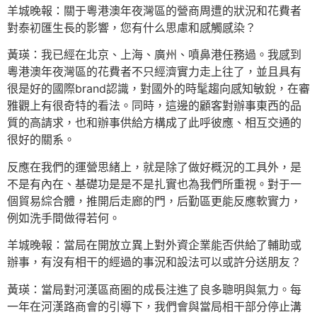
羊城晚報：關于粵港澳年夜灣區的營商周遭的狀況和花費者
對泰初匯生長的影響，您有什么思慮和感觸感染？
黃瑛：我已經在北京、上海、廣州、噴鼻港任務過。我感到
粵港澳年夜灣區的花費者不只經濟實力走上往了，並且具有
很是好的國際brand認識，對國外的時髦趨向感知敏銳，在審
雅觀上有很奇特的看法。同時，這邊的顧客對辦事東西的品
質的高請求，也和辦事供給方構成了此呼彼應、相互交通的
很好的關系。
反應在我們的運營思緒上，就是除了做好概況的工具外，是
不是有內在、基礎功是是不是扎實也為我們所重視。對于一
個貿易綜合體，推開后走廊的門，后勤區更能反應軟實力，
例如洗手間做得若何。
羊城晚報：當局在開放立異上對外資企業能否供給了輔助或
辦事，有沒有相干的經過的事況和設法可以或許分送朋友？
黃瑛：當局對河漢區商圈的成長注進了良多聰明與氣力。每
一年在河漢路商會的引導下，我們會與當局相干部分停止溝