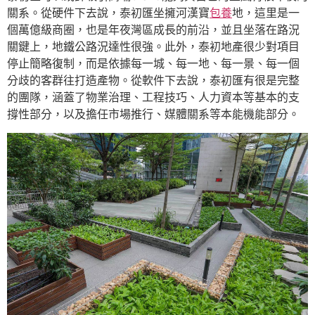
關系。從硬件下去說，泰初匯坐擁河漢寶
包養
地，這里是一
個萬億級商圈，也是年夜灣區成長的前沿，並且坐落在路況
關鍵上，地鐵公路況達性很強。此外，泰初地產很少對項目
停止簡略復制，而是依據每一城、每一地、每一景、每一個
分歧的客群往打造產物。從軟件下去說，泰初匯有很是完整
的團隊，涵蓋了物業治理、工程技巧、人力資本等基本的支
撐性部分，以及擔任市場推行、媒體關系等本能機能部分。