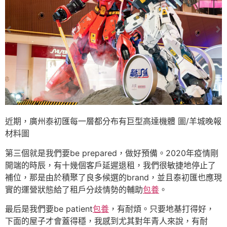
近期，廣州泰初匯每一層都分布有巨型高達機體 圖/羊城晚報
材料圖
第三個就是我們要be prepared，做好預備。2020年疫情剛
開端的時辰，有十幾個客戶延遲退租，我們很敏捷地停止了
補位，那是由於積聚了良多候選的brand，並且泰初匯也應現
實的運營狀態給了租戶分歧情勢的輔助
包養
。
最后是我們要be patient
包養
，有耐煩。只要地基打得好，
下面的屋子才會蓋得穩，我感到尤其對年青人來說，有耐