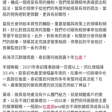
通，構成一個很是有用的機制。我們很是積極地表達提出和
設法，當局也很樂于從他們的角度供給很是有效的提出，當
局的視角絕對更微觀、更具有前瞻性。
當局也會供給本質性的輔助。重要是賜與政策上的領導和傾
斜，好比對首店經濟的激勵。我們也切磋免稅辦事參加商圈
等便平易近辦法。此外，對新來的商家，有關部分會供給專
門的辦事，領導其走完請求營業執照、停業前的平安檢討、
食藥監檢討等一系列流程。
商海浮沉群雄逐鹿，泰初匯何故跑贏十年
包養
？
羊城晚報：2021年泰初匯事跡達一百億以上，同比增幅達
33.4%，是泰初地產里增幅最年夜的，在廣州一切商場中也
一直跑在後面。泰初匯若何做到多年來堅持成長活氣？在
叫。廣東開放的營商周遭的狀況能否供給了裨益？
黃瑛：做貿易地產沒有什么獨門秘方，就是傾聽客戶的需
求，以及不竭打磨基礎功。一向以來，我們保持兩個很主要
的營運戰略。一個是br
包養網
and組合不竭依據經濟成長以及