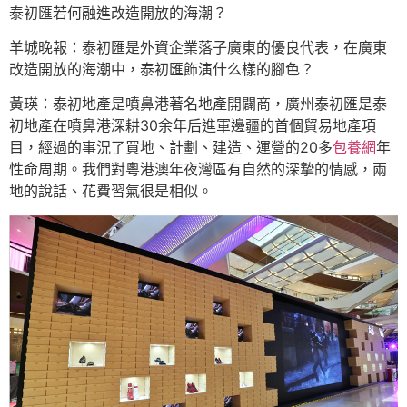
泰初匯若何融進改造開放的海潮？
羊城晚報：泰初匯是外資企業落子廣東的優良代表，在廣東
改造開放的海潮中，泰初匯飾演什么樣的腳色？
黃瑛：泰初地產是噴鼻港著名地產開闢商，廣州泰初匯是泰
初地產在噴鼻港深耕30余年后進軍邊疆的首個貿易地產項
目，經過的事況了買地、計劃、建造、運營的20多
包養網
年
性命周期。我們對粵港澳年夜灣區有自然的深摯的情感，兩
地的說話、花費習氣很是相似。