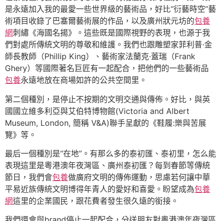
是永遠加入我的最愛一些世界級的藝術品，好比“衍藝時空”藝
術項目收錄了巴塞爾藝術展的作品，以及廣州狀元坊的
包養
網
刺繡《海國名揚》。這些既是國際視野的表現，也源于我
們對處所傳統文明的尊敬和維護。我們也跟雕塑家菲利普·金
師長教師（Phillip King）、藝術家法蘭克·蓋瑞（Frank
Ghery）等國際著名巨匠有一起配合，把他們的一些藝術品
包養
永遠地放在商場如許的公共空間里。
第二個種別，是停止不按期的文明交通與傳佈。好比，與英
國國立維多利亞與艾伯特博物館(Victoria and Albert
Museum, London, 簡稱 V&A)聯手呈獻的《鞋履:樂與苦展
覽》等。
最后一個種別是“在地”。有那么多的泰初匯、泰初里，怎么能
表現這里是粵港澳年夜灣區、廣州泰初匯？每到春節等傳統
節日，我們會
包養
做廣府文明的傳佈運動，思慮若何讓中華
平易近族傳統文明博得年青人的愛好和喜愛。盼望成為
包養
網
這里的企業國民，跟花費者發生很久遠的銜接。
我們還會與brand停止一起配合，分送朋友對粵港澳年夜灣區