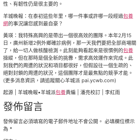
性、有韌性仍是很主要的。
羊城晚報：在泰初這些年里，哪一件事或許哪一段經過
包養
網
的事況讓您感到最自豪？
黃瑛：我特殊高興的是帶出一個很高效的團隊。本年2月15
日，廣州新增2例外鄉確診病例，那一天我們要把全部商場關
了，給一切人做核酸檢測。此刻能夠看起來是很慣例的
包養
操縱，但在那時是個全新的挑釁，需求高效運作來完成。此
刻我們的周遭的狀況和項目都很好，但假設往一個生疏的、
絕對封鎖的周遭的狀況，這個團隊才是最焦點的競爭才能。
(更多消息資訊，請追蹤關心羊城派 pai.ycwb.com)
起源 | 羊城晚報•羊城派
包養
責編 | 潘亮校訂 | 李紅雨
發佈留言
發佈留言必須填寫的電子郵件地址不會公開。
必填欄位標示
為
*