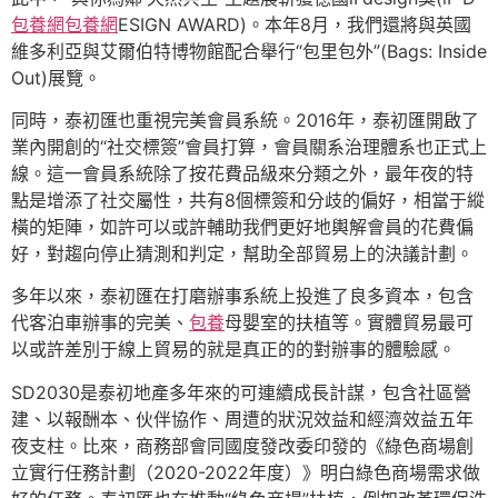
包養網
包養網
ESIGN AWARD)。本年8月，我們還將與英國
維多利亞與艾爾伯特博物館配合舉行“包里包外”(Bags: Inside
Out)展覽。
同時，泰初匯也重視完美會員系統。2016年，泰初匯開啟了
業內開創的“社交標簽”會員打算，會員關系治理體系也正式上
線。這一會員系統除了按花費品級來分類之外，最年夜的特
點是增添了社交屬性，共有8個標簽和分歧的偏好，相當于縱
橫的矩陣，如許可以或許輔助我們更好地輿解會員的花費偏
好，對趨向停止猜測和判定，幫助全部貿易上的決議計劃。
多年以來，泰初匯在打磨辦事系統上投進了良多資本，包含
代客泊車辦事的完美、
包養
母嬰室的扶植等。實體貿易最可
以或許差別于線上貿易的就是真正的的對辦事的體驗感。
SD2030是泰初地產多年來的可連續成長計謀，包含社區營
建、以報酬本、伙伴協作、周遭的狀況效益和經濟效益五年
夜支柱。比來，商務部會同國度發改委印發的《綠色商場創
立實行任務計劃（2020-2022年度）》明白綠色商場需求做