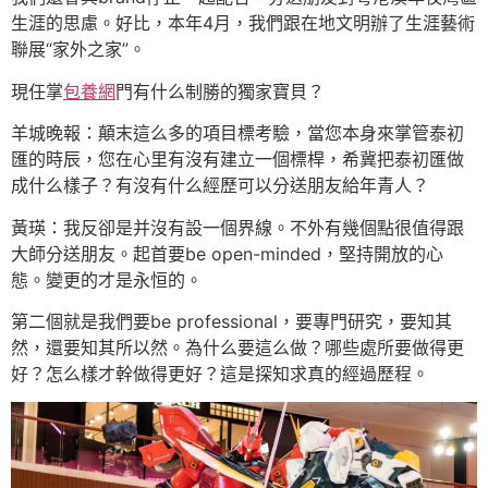
生涯的思慮。好比，本年4月，我們跟在地文明辦了生涯藝術
聯展“家外之家”。
現任掌
包養網
門有什么制勝的獨家寶貝？
羊城晚報：顛末這么多的項目標考驗，當您本身來掌管泰初
匯的時辰，您在心里有沒有建立一個標桿，希冀把泰初匯做
成什么樣子？有沒有什么經歷可以分送朋友給年青人？
黃瑛：我反卻是并沒有設一個界線。不外有幾個點很值得跟
大師分送朋友。起首要be open-minded，堅持開放的心
態。變更的才是永恒的。
第二個就是我們要be professional，要專門研究，要知其
然，還要知其所以然。為什么要這么做？哪些處所要做得更
好？怎么樣才幹做得更好？這是探知求真的經過歷程。