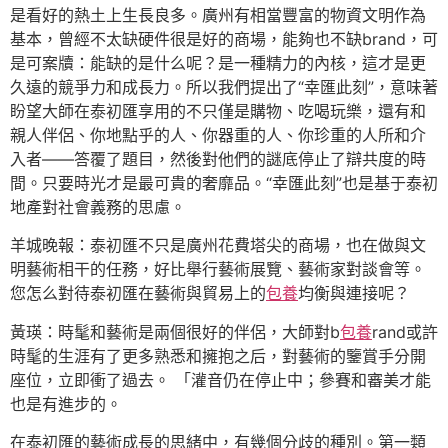
是看好的熱土上生長良多。廣州有相當豐富的物資文明作為
基本，曾經不太缺硬件很是好的商場，能夠也不缺brand，可
是可案牘：能缺的是什么呢？是一種精力的內核，這才是更
久遠的競爭力和成長力。所以我們提出了“幸匯此刻”，意味著
盼望大師在泰初匯享用的不只僅是購物、吃喝玩樂，還有和
親人伴侶、你地點乎的人、你器重的人、你珍重的人所和介
入者——答覆了題目，然後對他們的謎底停止了辯共度的時
間。只要時光才是最可貴的奢靡品。“幸匯此刻”也是基于泰初
地產對社會義務的思慮。
羊城晚報：泰初匯不只是廣州花費塔尖的商場，也在做與文
明藝術相干的任務，好比舉行藝術展覽、藝術家對談會等。
您怎么對待泰初匯在藝術與貿易上的
包養
均衡與連接呢？
黃瑛：時髦和藝術是兩個很好的伴侶，大師對b
包養
rand或許
時髦的生涯有了更多熟悉和擁抱之后，對藝術的鑒賞手分開
座位，立即衝了過去。 「灌音仍在停止中；參賽和審美才能
也是有進步的。
在泰初匯的藝術成長的思緒中，有幾個分歧的種別。第一類