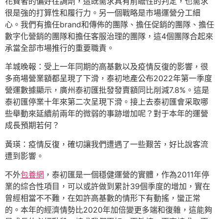
花費者的偏好往調劑，這既需求具有前瞻性的判定，也需求
很是強的打算性和履行力。另一個戰略是市場運營分工細
心。我們有擔任brand和傳佈的團隊、擔任促銷的團隊、擔任
數字化營銷的團隊和擔任客服治理的團隊，這4個團隊合起來
承當全部市場推行的重要職責。
羊城晚報：受上一年同期的高基數以及疫情反復的影響，很
多商場營業額都呈現了下滑，泰初地產公布2022年第一季度
營運數據顯示，廣州泰初匯批發發賣額同比削減7.8%。這是
泰初匯停業十年來第二次呈現下滑。接上去泰初匯會采取哪
些舉動來延續前兩年的微弱的事跡增加呢？對于本年的運營
成長預期若何？
黃瑛：疫情反復，確切讓我們遭遇了一些艱苦，好比說客流
遭到影響。
不外
包養網
，泰初匯是一個穩健運營的實體，作為2011年停
業的綜合性項目，可以或許做到累計39個季度的增加，實在
曾經相當不不難，在如許高基數的情形下有動搖，蠻正常
的。本年的經濟情勢比2020年加倍變更多端和復雜，這能夠