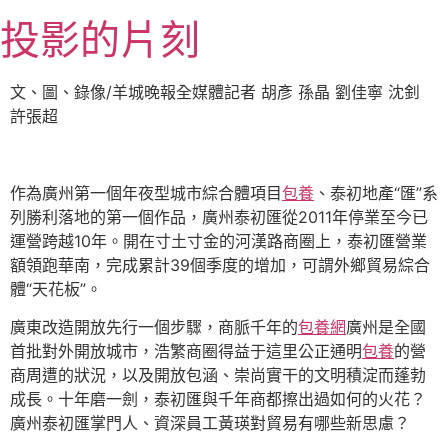
跳
投影的片刻
至
主
要
文、圖、錄像/羊城晚報全媒體記者 胡彥 孫晶 劉佳寧 沈釗
內
許張超
容
作為廣州第一個年夜型城市綜合體項目
包養
、泰初地產“匯”系
列勝利落地的第一個作品，廣州泰初匯從2011年停業至今已
運營跨越10年。開在寸土寸金的河漢路商圈上，泰初匯營業
額領跑華南，完成累計39個季度的增加，可謂外鄉貿易綜合
體“天花板”。
廣東改造開放先行一個步驟，商脈千年的
包養網
廣州是全國
首批對外開放城市，浩繁商圈得益于這里公正通明
包養
的營
商周遭的狀況，以及開放包涵、崇尚實干的文明積淀而蓬勃
成長。十年磨一劍，泰初匯與千年商都擦出過如何的火花？
廣州泰初匯掌門人、資深員工黃瑛對貿易有哪些新思慮？