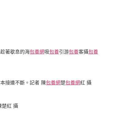
也趁著歇息的海
包養網
吸
包養
引游
包養
客攝
包養
本接連不斷。記者 陳
包養網
楚
包養網
紅 攝
楚紅 攝