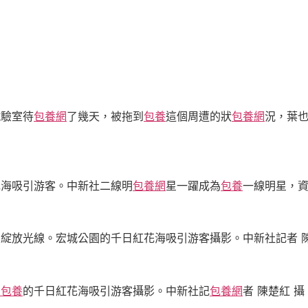
試驗室待
包養網
了幾天，被拖到
包養
這個周遭的狀
包養網
況，葉
花海吸引游客。中新社二線明
包養網
星一躍成為
包養
一線明星，資
綻放光線。宏城公園的千日紅花海吸引游客攝影。中新社記者 陳
網
包養
的千日紅花海吸引游客攝影。中新社記
包養網
者 陳楚紅 攝