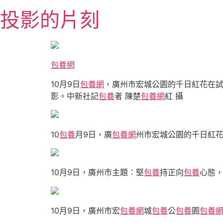
跳
投影的片刻
至
主
要
內
包養網
容
10月9日
包養網
，廣州市宏城公園的千日紅花在
影。中新社記
包養
者 陳楚
包養網
紅 攝
10
包養
月9日，廣
包養網
州市宏城公園的千日紅
10月9日，廣州市主題：堅
包養
持正向
包養
心態，
10月9日，廣州市宏
包養網
城
包養
公
包養
園
包養