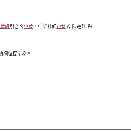
包養網
引游客
包養
。中新社記
包養
者 陳楚紅 攝
填欄位標示為
*