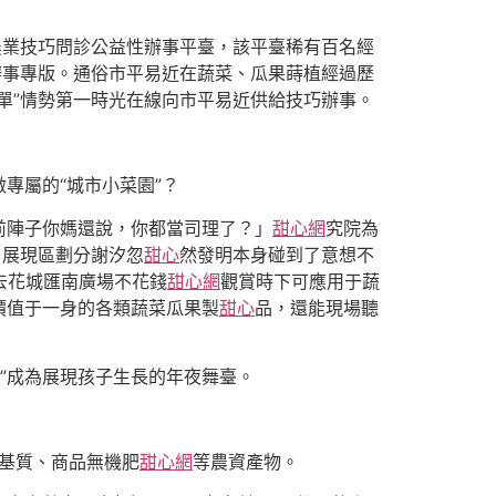
農業技巧問診公益性辦事平臺，該平臺稀有百名經
辦事專版。通俗市平易近在蔬菜、瓜果蒔植經過歷
單”情勢第一時光在線向市平易近供給技巧辦事。
專屬的“城市小菜園”？
前陣子你媽還說，你都當司理了？」
甜心網
究院為
，展現區劃分謝汐忽
甜心
然發明本身碰到了意想不
去花城匯南廣場不花錢
甜心網
觀賞時下可應用于蔬
價值于一身的各類蔬菜瓜果製
甜心
品，還能現場聽
園”成為展現孩子生長的年夜舞臺。
、基質、商品無機肥
甜心網
等農資產物。