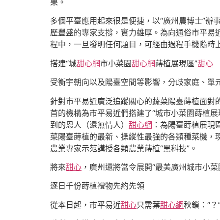
果。
多個平臺應用起來很是便捷，以“廣州農博士”辦
歷豐盛的專家支撐，實力雄厚。為向通俗市平易近
程中，一旦發明任何題目，可經由過程手機隨時上
搭建“城
甜心網
市小菜園
甜心網
蒔植展現區”
甜心
受衡宇朝向以及陽臺空間等影響，分歧家庭、單元
針對市平易近廣泛追蹤關心的蔬菜陽臺蒔植面對
首的機構為市平易近們搭建了“城市小菜園蒔植展
到的恩人（還無情人）
甜心網
：為陽臺蒔植展現
菜陽臺蒔植的最新、操縱性最強的各類種菜機，
農業專家示范講授各類農業蒔植“黑科技”。
將來
甜心
，廣州還將當令展開“最美廣州城市小菜園
逐日千份蒔植禮物先約先領
從本日起，市平易近
甜心
只需葉
甜心網
秋鎖：“？