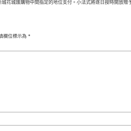
城花城匯購物中間指定的地位支付。小法式將逐日按時開放贈予
填欄位標示為
*