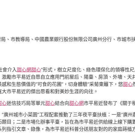
村局、市教導局、中國農業銀行股份無限公司廣州分行、市城市
社會介入
甜心網
甜心
”形式，樹立尺度化、綠色環保化的領導性
，激勵市平易近自愿自立應用門前屋后、陽臺、房頂、外墻、天
感和生態價值的“可食的花圃”，切身體驗“采菊東籬下，悠
甜心
寬大市平易近的傑出愿看和對美妙生涯的向往。
甜心
迷信技巧局等單元
甜心
結合向
甜心網
市平易近發布了《關于積
“廣州城市小菜園”工程配套推動了三年夜平臺扶植：一是“廣州
巧題目；二是市場化辦事平臺，旨在為市平易近供給線上線下購
系列指引文章、錄像，為市平易近科普分送朋友對的的家庭蒔植