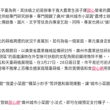
事平臺為例，其扶植之初是辦事于寬大農業生孩子運
甜心
營者的
供給專門研究辦事，專門開闢了廣州“廣州城市小菜園”農博士
傳錄像、圖片、文字等信息向專家乞助，同時，專家也將以“搶
的蒔植周遭的狀況千差萬別，若何為每一個家庭、單元量身定做
的各類題目，以廣東省農業機械設備研討所、廣州市農業迷信研
現區”的面龐讓她在外型無可抉剔的女配角眼前顯得憔悴不勝。
區和天臺蒔植展現區，在3月27日、28日兩日里，市平易近可前
現場不雅摩上百種合適家庭陽臺蒔植、集欣賞價值和食
甜心網
用
”“我愛小菜園”“種菜小妙手”等評選和展現運動，讓“城市小菜
”登錄
甜心網
“廣州城市小菜園”小法式，即可在線預定支付種子