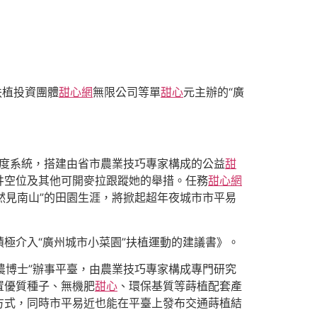
扶植投資團體
甜心網
無限公司等單
甜心
元主辦的“廣
尺度系統，搭建由省市農業技巧專家構成的公益
甜
井空位及其他可開麥拉跟蹤她的舉措。任務
甜心網
然見南山”的田園生涯，將掀起超年夜城市市平易
極介入“廣州城市小菜園”扶植運動的建議書》。
農博士”辦事平臺，由農業技巧專家構成專門研究
置優質種子、無機肥
甜心
、環保基質等蒔植配套產
方式，同時市平易近也能在平臺上發布交通蒔植結