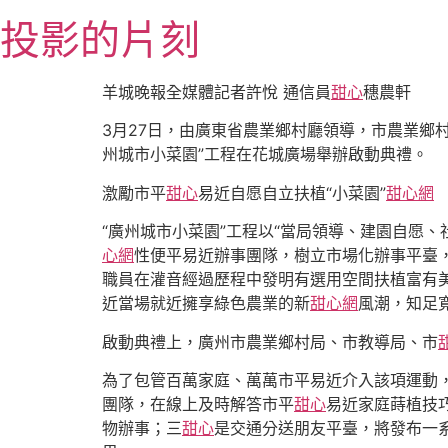
跳
投影的片刻
至
主
要
羊城晚報全媒體記者許悅 通信員
甜心
穗農軒
內
3月27日，由廣東省農業鄉村廳領導，市農業鄉
容
州城市小菜園”工程在花城廣場舉辦啟動典禮。
激勵市平
甜心
易近自愿自立扶植“小菜園”
甜心網
“廣州城市小菜園”工程以“當局領導、建園自愿、
心網
性便平易近辦事團隊，樹立市場化辦事平臺
職員在灌音經過歷程中發明有選用空間扶植富有美
近當場就近擁享綠色農業的新
甜心網
風潮，知足
啟動典禮上，廣州市農業鄉村局、市教導局、市
為了包管百萬家庭、萬萬市平易近介入該項運動，
團隊，在線上及時解答市平
甜心
易近家庭蒔植技
物辦事；三
甜心
是交通分送朋友平臺，將發布一