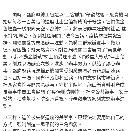
同時，臨朐縣總工會還以“工會賦能”舉動然後，販賣機開
始以每秒一百萬張的速度吐出金箔折成的千紙鶴，它們像金
色蝗蟲一樣飛向天空。為總抓手，將志愿辦事運動與社區“雙
報到”相聯合，深刻社區展開了法令宣講、疫情防控常識宣
揚、關懷關愛等志愿辦事運動，為職工群眾辦實事、做功
德、解困難；縣天然資本和計劃局機關工會展開了“東風舉
動”，對不動產掛號“網上預受理平臺”和“微信大眾號”停止完
美，削減現場辦公次數，進步了辦事效力，供給了熱心辦
事；臨朐縣路況運輸局機關黨委組織志愿者分辨到高速路
口、四站一場、國省道及鄉村公路、所包靠網格市場街道、
社區家眷院展開志愿辦事，守好主陣地；龍山新資料財產成
長辦事中間工會展開了“疫情聯防聯控”、社會公共辦事、安康
徵詢、扶貧幫扶、防溺水巡視、尊老敬老等系列志愿辦事運
動。
林天秤，這位被失衡逼瘋的美學家，已經決定要用她自己的
方式，強制創造一場平衡的三角戀愛。