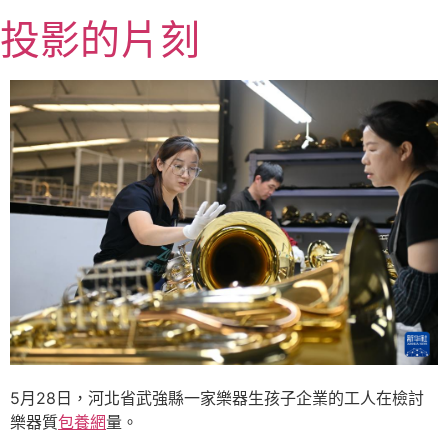
跳
投影的片刻
至
主
要
內
容
5月28日，河北省武強縣一家樂器生孩子企業的工人在檢討
樂器質
包養網
量。