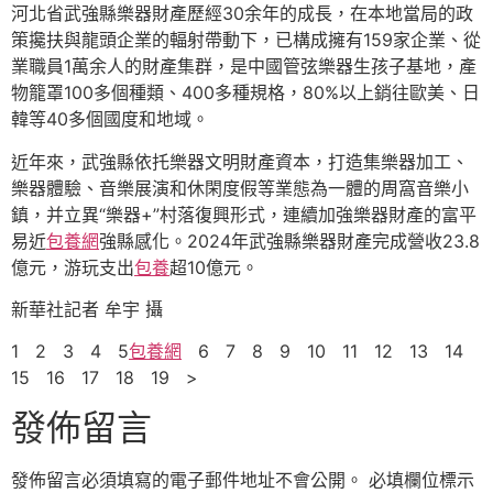
河北省武強縣樂器財產歷經30余年的成長，在本地當局的政
策攙扶與龍頭企業的輻射帶動下，已構成擁有159家企業、從
業職員1萬余人的財產集群，是中國管弦樂器生孩子基地，產
物籠罩100多個種類、400多種規格，80%以上銷往歐美、日
韓等40多個國度和地域。
近年來，武強縣依托樂器文明財產資本，打造集樂器加工、
樂器體驗、音樂展演和休閑度假等業態為一體的周窩音樂小
鎮，并立異“樂器+”村落復興形式，連續加強樂器財產的富平
易近
包養網
強縣感化。2024年武強縣樂器財產完成營收23.8
億元，游玩支出
包養
超10億元。
新華社記者 牟宇 攝
1 2 3 4 5
包養網
6 7 8 9 10 11 12 13 14
15 16 17 18 19 >
發佈留言
發佈留言必須填寫的電子郵件地址不會公開。
必填欄位標示