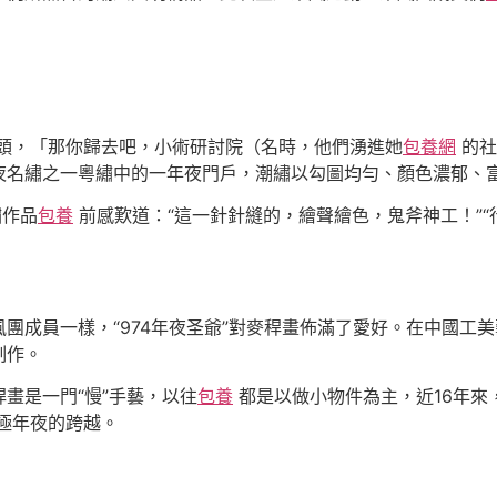
頭，「那你歸去吧，小術研討院（名時，他們湧進她
包養網
的社
夜名繡之一粵繡中的一年夜門戶，潮繡以勾圖均勻、顏色濃郁、
繡作品
包養
前感歎道：“這一針針縫的，繪聲繪色，鬼斧神工！”“
團成員一樣，“974年夜圣爺”對麥稈畫佈滿了愛好。在中國工
制作。
畫是一門“慢”手藝，以往
包養
都是以做小物件為主，近16年來
極年夜的跨越。