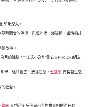
他印象深入。
能隨時開合的浮橋，與趙州橋、洛陽橋、盧溝橋并
動聽故事。
月的陳跡。”“江氏小盜龍”則在weibo上向網友
復州學，驅除鱷害，造福農桑，
包養網
博得蒼生敬
愈的敬愛。
包養網
實地訪問多個潮州非物資文明遺產任務