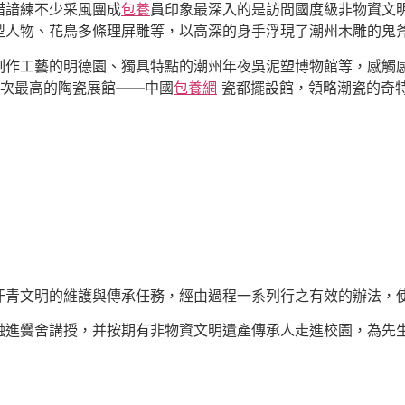
措諳練不少采風團成
包養
員印象最深入的是訪問國度級非物資文
型人物、花鳥多條理屏雕等，以高深的身手浮現了潮州木雕的鬼
制作工藝的明德園、獨具特點的潮州年夜吳泥塑博物館等，感觸
次最高的陶瓷展館——中國
包養網
瓷都擺設館，領略潮瓷的奇
汗青文明的維護與傳承任務，經由過程一系列行之有效的辦法，
融進黌舍講授，并按期有非物資文明遺產傳承人走進校園，為先