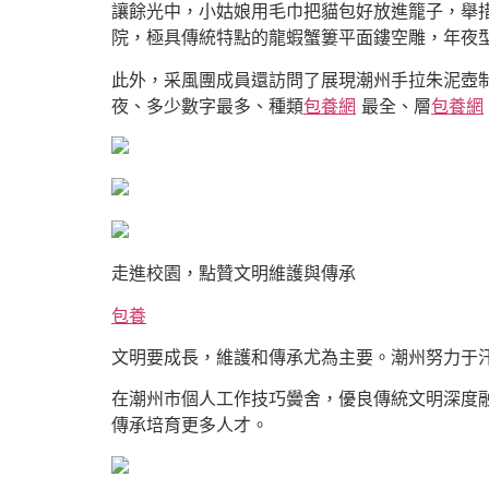
讓餘光中，小姑娘用毛巾把貓包好放進籠子，舉
院，極具傳統特點的龍蝦蟹簍平面鏤空雕，年夜
此外，采風團成員還訪問了展現潮州手拉朱泥壺
夜、多少數字最多、種類
包養網
最全、層
包養網
走進校園，點贊文明維護與傳承
包養
文明要成長，維護和傳承尤為主要。潮州努力于
在潮州市個人工作技巧黌舍，優良傳統文明深度
傳承培育更多人才。