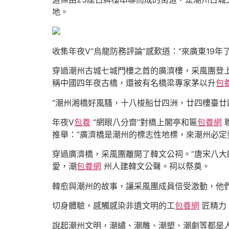
地。
收集年夜V“烏龍防務評論”感歎道：“來廣東19
穿過潮州古城七城門樓之首的廣濟樓，采風團登
稱中國四年夜古橋，還被有名橋梁專家茅以升
包
“潮州湘橋好風騷，十八梭船廿四洲，廿四樓臺廿
年夜V
包養
“網眼八分齋”對橋上閣亭和匾
包養網
推舉：“廣濟橋是潮州的標志性地標，來潮州必定
穿過廣濟橋，采風團離開了韓文公祠。“唐宋八大
愛，潮
包養網
州人建韓文公聲。祠以祭奠。
韓愈與潮州的故事，讓采風團成員倍受激動，他
切身體驗，感觸感染非遺文明的工
包養網
匠精力
說起潮州文明，潮繡、潮雕、潮塑、潮劇等都是