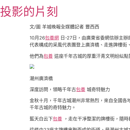
跳
投影的片刻
至
主
要
文/圖 羊城晚報全媒體記者 豐西西
內
10月26
包養網
日-27日，由廣東省委網信辦主辦
容
代表構成的采風代表團登上廣濟橋、走進牌樓街
他們為
包養
這座千年古城的厚重汗青文明紛紜點
潮州廣濟橋
深度訪問，領略千年古
包養
城奇特魅力
金秋十月，千年古城潮州非常熱烈，來自全國各地
千年古城的奇特魅力。
藍天白云下
包養
，走在干凈整潔的牌樓街，隨時
這條由23座古牌樓串聯而成的街道，是潮州古城