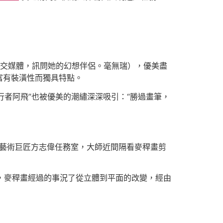
交媒體，訊問她的幻想伴侶。毫無瑞），優美盡
富有裝潢性而獨具特點。
行者阿飛”也被優美的潮繡深深吸引：“勝過畫筆，
美藝術巨匠方志偉任務室，大師近間隔看麥稈畫剪
，麥稈畫經過的事況了從立體到平面的改變，經由