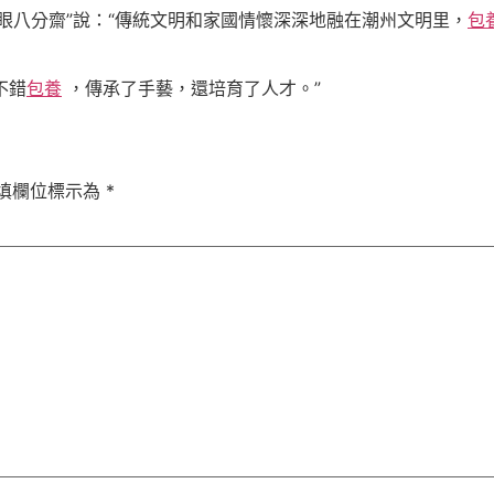
眼八分齋”說：“傳統文明和家國情懷深深地融在潮州文明里，
包
不錯
包養
，傳承了手藝，還培育了人才。”
填欄位標示為
*