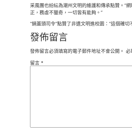
采風團也紛紜為潮州文明的維護和傳承點贊。“網
正，務虛不獵奇，一切皆有能夠。”
“鍋蓋頭司令”點贊了非遺文明進校園：“這個確切
發佈留言
發佈留言必須填寫的電子郵件地址不會公開。
必
留言
*