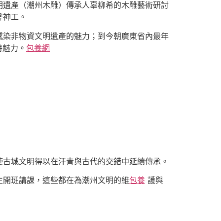
明遺產（潮州木雕）傳承人辜柳希的木雕藝術研討
斧神工。
感染非物資文明遺產的魅力；到今朝廣東省內最年
特魅力。
包養網
使古城文明得以在汗青與古代的交錯中延續傳承。
生開班講課，這些都在為潮州文明的維
包養
護與