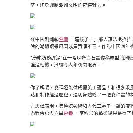
室，切身體驗潮州文明的奇特魅力。
在中國刺繡藝
包養
「這孩子！」鄰人無法地搖搖
倫的潮繡讓采風團成員贊嘆不已。作為中國四年
“烏龍防務評論”在一幅以齊白石畫像為原型的潮
強過相機，潮繡令人年夜開眼界！”
你了解嗎，麥稈還能做成優美工藝品！和很多采風
貼和制作經過歷程，還切身體驗了一把麥稈畫的
方志偉表現，集傳統藝術和古代工藝于一體的麥稈
過程傳承與立異
包養
，麥稈畫的藝術後果獲得了