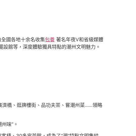
自全國各地十余名收集
包養
著名年夜V和省級媒體
擺設館等，深度體驗獨具特點的潮州文明魅力。
廣濟橋、逛牌樓街、品功夫茶、嘗潮州菜……領略
州味”。
客棧、30多家茶館，成為了“潮”特點文明集結