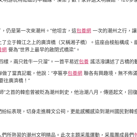
年了，仍是第一次來潮州。”他坦言，這
包養網
一次的潮州之行，讓
上了立于韓江之上的廣濟橋（又稱湘子橋）。這座由梭船構成、
養網
譽為“世界上最早的啟閉式橋梁”。
四樣，兩只鉎牛一只溜”。一首平易近
包養
謠活潑講述了古橋的
聯做了當真記載，他說：“亭匾亭
包養網
聯各有興趣境，無不佈滿歲
要往廣濟橋！”
師”之首的韓愈曾被貶為潮州刺史，他治潮八月，傳道起文，回
們紛紜表現，切身走進韓文公祠，更能感觸感染到潮州國民對韓
人們所熟習的潮州文明精品。此次主題采風運動，采風團成員們