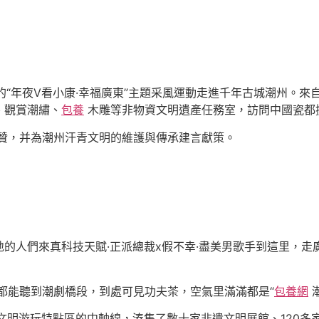
的“年夜V看小康·幸福廣東”主題采風運動走進千年古城潮州。來
、觀賞潮繡、
包養
木雕等非物資文明遺產任務室，訪問中國瓷都
贊，并為潮州汗青文明的維護與傳承建言獻策。
的人們來真科技天賦·正派總裁x假不幸·盡美男歌手到這里，走
都能聽到潮劇橋段，到處可見功夫茶，空氣里滿滿都是“
包養網
潮
文明游玩特點區的中軸線，湊集了數十家非遺文明展館、120多家