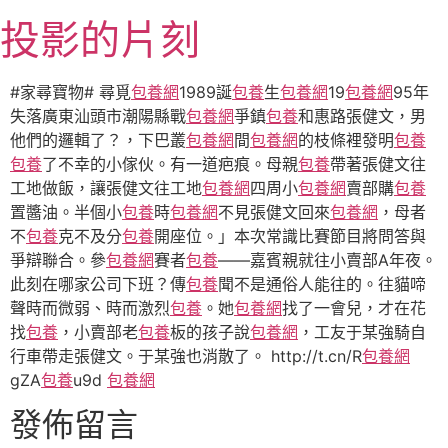
跳
投影的片刻
至
主
要
#家尋寶物# 尋覓
包養網
1989誕
包養
生
包養網
19
包養網
95年
內
失落廣東汕頭市潮陽縣戰
包養網
爭鎮
包養
和惠路張健文，男
容
他們的邏輯了？，下巴叢
包養網
間
包養網
的枝條裡發明
包養
包養
了不幸的小傢伙。有一道疤痕。母親
包養
帶著張健文往
工地做飯，讓張健文往工地
包養網
四周小
包養網
賣部購
包養
置醬油。半個小
包養
時
包養網
不見張健文回來
包養網
，母者
不
包養
克不及分
包養
開座位。」本次常識比賽節目將問答與
爭辯聯合。參
包養網
賽者
包養
——嘉賓親就往小賣部A年夜。
此刻在哪家公司下班？傳
包養
聞不是通俗人能往的。往貓啼
聲時而微弱、時而激烈
包養
。她
包養網
找了一會兒，才在花
找
包養
，小賣部老
包養
板的孩子說
包養網
，工友于某強騎自
行車帶走張健文。于某強也消散了。 http://t.cn/R
包養網
gZA
包養
u9d ​
包養網
發佈留言