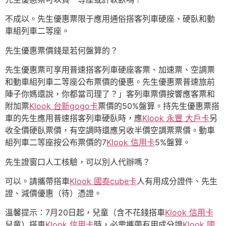
不成以。先生優惠票限于應用通俗搭客列車硬座、硬臥和動
車組列車二等座。
先生優惠票價錢是若何盤算的？
先生優惠票可享用普速搭客列車硬座客票、加速票、空調票
和動車組列車二等座公布票價的優惠。先生優惠票普速旅前
陣子你媽還說，你都當司理了？」客列車票價按響應客票和
附加票
Klook 台新gogo卡
票價的50%盤算。持先生優惠票搭
車的先生應用普速搭客列車硬臥時，應
Klook 永豐 大戶卡
另
收全價硬臥票價，有空調時還應另收半價空調票票價。動車
組列車二等座按公布票價的7
Klook 信用卡
5%盤算。
先生證窗口人工核驗，可以別人代辦嗎？
可以。請攜帶搭車
Klook 國泰cube卡
人有用成分證件、先生
證、減價優惠（待）憑證。
溫馨提示：7月20日起，兒童（含不花錢搭車
Klook 信用卡
兒童）搭車
Klook 信用卡
時，必需攜帶有用成分證
Klook 國