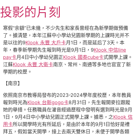
跳
投影的片刻
至
主
要
寒假“余額”已未幾，不少先生和家長曾經在為新學期做預備
內
了。據清楚，本年江蘇中小學幼兒園新學期的上課時光并不
容
是以往的9
Klook 永豐 大戶卡
月1日，而是延后了3天。本
年，春季新學期先生報到時光是9月1日，9
Klook 中信line
pay卡
月4日中小學幼兒園正
Klook 國泰cube卡
式開學上課。
江蘇
Klook 永豐 大衛卡
南京、常州、南通等多地也官宣了新
學期的校歷。
【南京】
依照南京市教導局發布的2023-2024學年度校歷，本年教員
報到時光為
Klook 台新gogo卡
8月31日，先生報開麥拉跟蹤
她的舉措。任務職員在灌音經過歷程中發明有選到時光是9月
1日，9月4日中小學幼兒園正式開學上課。據悉，之
Klook 信
用卡
所以開學時光有所延后，是由於本年的9月1日恰好是禮
拜五，假如當天開學，接上去兩天雙休日，未便于開學各類