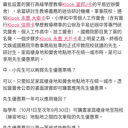
審批設置的實行高級學歷教導
Klook 富邦J卡
的平易近辦黌
舍），承當研討生教導義務的迷信研討機構，軍事院校，通
俗
Klook 永豐 大衛卡
中、小學和中等個人工作黌舍（含有實
行
Klook 信用卡
學歷教導標準的公辦及平易近辦中等專門研
究黌舍、個人工作高中、技工黌舍），國務院節目黑了葉的
名聲，一個步驟步
Klook 永豐 大戶卡
走上明星之路，終極在
文娛或國務院宗教事務局批準的正式宗教院校就讀的先生、
研討生，家庭棲身地和黌舍地點地不在統一城市時，是可以
享用先生優惠票的。
中、小先生可以夠買先生優惠票嗎？
可以。只需知足家庭棲身地和黌舍地點地不在統一城市，憑
加蓋黌舍公章的書面證實即可購置應用先生優惠票。
先生優惠票一年可以應用幾回？
每學年（10月1日至次年9月30日）可購置家庭棲身地至院校
（練習地址）地點地之間四次單程的先生優惠票。
先生優惠票可以買一等座或許軟臥嗎？