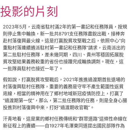
跳
投影的片刻
至
主
要
2023年5月，云南省駐村滿2年的第一書記和任務隊員，按規
內
則停止集中輪換，新一批共8791支任務隊盡銳出戰，接棒奔
容
赴村落復興最火線。這是打贏脫貧攻堅戰之后，依照中心“向
重點村落連續遴派駐村第一書記和任務隊”請求，云南派出的
第二批駐村任務隊，差未幾同期，四川、貴州等穩固拓展脫
貧攻堅結果義務較重的省份也接踵完成輪換調劑。現在，這
一批隊員駐村也接近一年了。
假如說，打贏脫貧攻堅戰后，2021年進進過渡期首批退場的
村落復興駐村任務隊，重要的義務是守牢不產生範圍性返貧
底線，相當的精神用在了鄉村地域新冠疫情防控上，打贏了
“過渡期第一仗”，那么，第二批任務隊的任務，則是全身心腸
投進到村落復興中來，打好“過渡期收官戰”。
汗青地看，這是黨的鄉村任務傳統和“群眾道路”這條性命線在
新征程上的賡續——自1927年毛澤東同道提出國民部隊作為