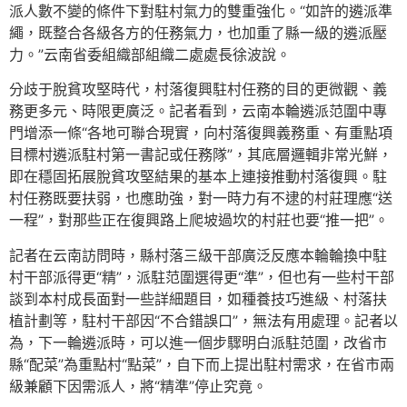
派人數不變的條件下對駐村氣力的雙重強化。“如許的遴派準
繩，既整合各級各方的任務氣力，也加重了縣一級的遴派壓
力。”云南省委組織部組織二處處長徐波說。
分歧于脫貧攻堅時代，村落復興駐村任務的目的更微觀、義
務更多元、時限更廣泛。記者看到，云南本輪遴派范圍中專
門增添一條“各地可聯合現實，向村落復興義務重、有重點項
目標村遴派駐村第一書記或任務隊”，其底層邏輯非常光鮮，
即在穩固拓展脫貧攻堅結果的基本上連接推動村落復興。駐
村任務既要扶弱，也應助強，對一時力有不逮的村莊理應“送
一程”，對那些正在復興路上爬坡過坎的村莊也要“推一把”。
記者在云南訪問時，縣村落三級干部廣泛反應本輪輪換中駐
村干部派得更“精”，派駐范圍選得更“準”，但也有一些村干部
談到本村成長面對一些詳細題目，如種養技巧進級、村落扶
植計劃等，駐村干部因“不合錯誤口”，無法有用處理。記者以
為，下一輪遴派時，可以進一個步驟明白派駐范圍，改省市
縣“配菜”為重點村“點菜”，自下而上提出駐村需求，在省市兩
級兼顧下因需派人，將“精準”停止究竟。