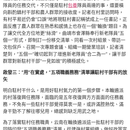
隊員的任務交代，不只僅是駐村
包養
隊員兩邊的事，還要橫
向斟酌鎮村干部和農人群眾的接收度。記者在村里訪問時，
有村平易近仍會“口誤”地將現駐村書記稱號成上一任書記，正
面反應了農人群眾在熟悉和感情上也存在一個“輪換”題目。為
了讓交代全方位地更“絲滑”，曲靖市會澤縣奉行新老隊員“五
個一”形式，即制訂一份移交清單、同看一次村組景、帶訪一
次包保戶、召開一次專題會議、組織一期營業培訓，記者清
楚到，“五個一”確切起到了增進新老隊員“合二為一”，讓干部
群眾對新駐村干部“一見如故”的積極感化。
啟發三：“用”在實處，“五項職義務務”清單讓駐村干部有的放
矢
明白駐村干什么，是用好駐村氣力的第一個步驟。本輪遴派
的村落復興任務隊，面臨的是五年夜復興方方面面的任務義
務，不免有一些駐村干部覺得莫衷一是，或許滿腔熱忱、滿
身干勁不了解往哪兒用，總感到缺乏用武之地。
為了落實駐村任務職責，云南在輪換遴派這一批駐村干部的
同時印發“五項職義務務”清單，從建強村黨組織、做好政策宣