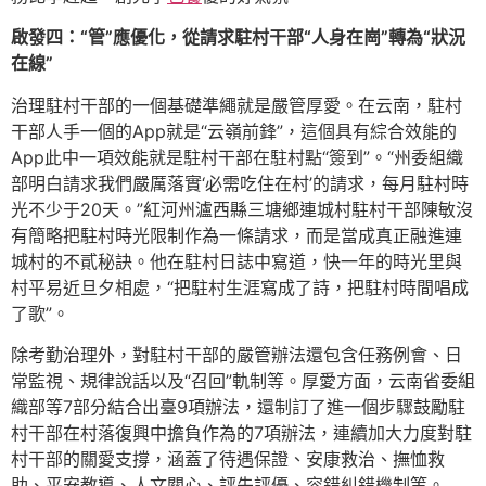
啟發四：“管”應優化，從請求駐村干部“人身在崗”轉為“狀況
在線”
治理駐村干部的一個基礎準繩就是嚴管厚愛。在云南，駐村
干部人手一個的App就是“云嶺前鋒”，這個具有綜合效能的
App此中一項效能就是駐村干部在駐村點“簽到”。“州委組織
部明白請求我們嚴厲落實‘必需吃住在村’的請求，每月駐村時
光不少于20天。”紅河州瀘西縣三塘鄉連城村駐村干部陳敏沒
有簡略把駐村時光限制作為一條請求，而是當成真正融進連
城村的不貳秘訣。他在駐村日誌中寫道，快一年的時光里與
村平易近旦夕相處，“把駐村生涯寫成了詩，把駐村時間唱成
了歌”。
除考勤治理外，對駐村干部的嚴管辦法還包含任務例會、日
常監視、規律說話以及“召回”軌制等。厚愛方面，云南省委組
織部等7部分結合出臺9項辦法，還制訂了進一個步驟鼓勵駐
村干部在村落復興中擔負作為的7項辦法，連續加大力度對駐
村干部的關愛支撐，涵蓋了待遇保證、安康救治、撫恤救
助、平安教導、人文關心、評先評優、容錯糾錯機制等。