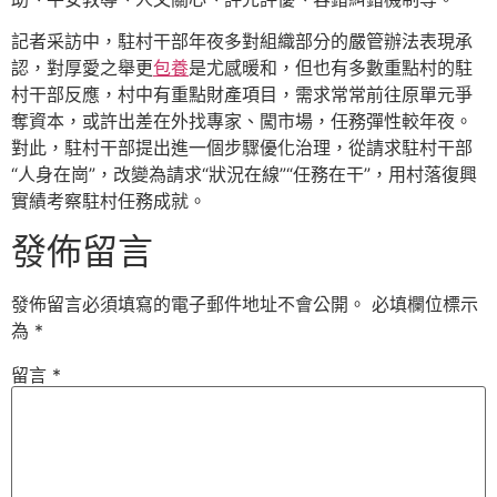
記者采訪中，駐村干部年夜多對組織部分的嚴管辦法表現承
認，對厚愛之舉更
包養
是尤感暖和，但也有多數重點村的駐
村干部反應，村中有重點財產項目，需求常常前往原單元爭
奪資本，或許出差在外找專家、闖市場，任務彈性較年夜。
對此，駐村干部提出進一個步驟優化治理，從請求駐村干部
“人身在崗”，改變為請求“狀況在線”“任務在干”，用村落復興
實績考察駐村任務成就。
發佈留言
發佈留言必須填寫的電子郵件地址不會公開。
必填欄位標示
為
*
留言
*