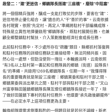
啟發二：“建”更迷信，鄉鎮隊長搭建“三座橋”，廢除“中阻塞”
將一個個精兵強將，釀成一支能打敗仗的步隊，要害在“建”：
迷信地停止優化組合，讓“適合的人”干“善於的事”。云南依據
各村現實，依照“先定村、再定人”準繩將駐村干部編構成隊，
特殊是立異性地擇優錄用“鄉鎮隊長”，既駐村展開任務，也兼
顧全鄉整鎮駐村幫扶、介入策劃推動經濟社會成長任務。
此前駐村任務中，不少處所存在“疏離”題目，縣鄉抓村落復興
和駐村任務隊的詳細任務缺乏連接紐帶，無法同頻共振，固
然心往一處想，但勁沒使到一塊往。本輪遴派時，云南依照
“有3名以上駐村第一書記和任務隊員的鄉鎮（街道）設隊長1
名”的準繩，共錄用1269名鄉鎮隊長，任期一年。“我懂得隊
長的重要職責就是架設‘三座橋’：鄉鎮黨委和駐村干部之間、
鄉鎮黨委與派出單元之間、駐村干部與駐村干部之間。”文山
州富寧縣田蓬鎮鄉鎮隊長陳亙燦任鄉鎮隊長接近一年了，除
了做好田蓬鎮下寨村的駐村任務外，他還要“承先啟後顧擺佈”
——在必定水平上這項任務更為主要。
輪換組隊還需求側重斟酌的一個題目就是若何不竭線。新老