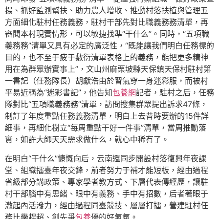
揚、抓好監測幫扶、助力農人增收、推動村落扶植與管理五
方面細化駐村任務義務，駐村干部先對比職義務務清單，再
審閱本村現實情形，可以敏捷找準“干什么”。同時，“五項職
義務務”清單又具有必定的廣泛性，“既能讓我們明白任務標的
目的，也不至于疲于敷衍清單表格上的義務，能把更多精神
用在為群眾辦實事上”，文山州麻栗坡縣天保鎮天保村駐村第
一書記（任務隊長）胡獻浩由於習氣穿一身迷彩服，而被村
平易近稱為“迷彩書記”，他告知
包養網
記者，駐村之后，任務
隊對比“五項職義務務”清單，訪問搜集群眾提出訴求47條，
制訂了年度重點任務義務清單，明白上去昔時要辦的15件詳
細事，再細化樹立“每周重點干好一件事”清單，當周推動落
實，如許大師天天需求做什么，就心中稀有了。
在明白“干什么”慷慨向后，云南還同步開設村落復興年夜課
堂、組織擂臺年夜交鋒，前者努力于補才能短板，經由過程
省級部分講政策、專家學者教方式、下層代表傳經歷，讓駐
村干部腦中有思緒、眼中有義務、手中有招數，后者著眼于
激起內活潑力，經由過程同臺競技、層層打擂，營建駐村任
務比學趕超、創先爭
包養
優的好氣氛。