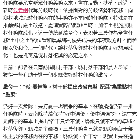
任務隊要承當群眾任務義務以來，黨在反動、扶植、改造、
新時
包養網
代等分歧時代，依據面對的分歧情勢和義務，向
鄉村地域派駐任務內在的事務亦不雷同的任務隊，特殊是在
推動鄉村嚴重改造、處理實際凸起題目時，加倍重視施展駐
村任務隊感化。這一傳統延續至今，表現著三農作為全黨任
務“重中之重”的位置和農業鄉村優先成長的年夜政方針。而著
眼以後和今后一個時代，讓村落復興駐村任務隊更好施展感
化，也是抓黨建促村落復興的必定之舉。
日前，記者在云南訪問駐村干部、縣村落干部和農人群眾，
獲得一些有助于進一個步驟做好駐村任務的啟發。
啟發一：“派”要精準，村干部提出改省市縣“配菜”為重點村
“點菜”
派好一支步隊，是打贏一場戰爭的基本。在輪換遴派新一批
任務隊時，云南除持續保持“好中選優、優中選強”外，還在充
足調研的基本上提出“省市只增不減、縣級只減不增”的準繩。
村落復興，縣域是主疆場，三農任務自己就是縣鄉兩級干部
很主要的任務內在的事務，縣級減、省市增，現實上是在遴