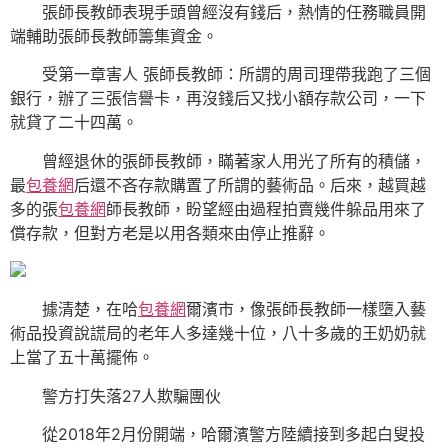
張師長教師表現手頭曾經沒有錢后，熱情的任務職員開
端輔助張師長教師籌集資金。
受第一章害人 張師長教師：所謂的周司理帶我跑了三個
銀行，辦了三張信譽卡，再沒錢后又找小額存款公司，一下
就貸了二十四萬。
曾經退休的張師長教師，瞞著家人用光了所有的積儲，
最
包養網
后還不吝存款購置了所謂的藝術品。后來，越買越
多的張
包養網
師長教師，盼望經由過程拍賣幾件躲品用來了
償存款，但對方老是以用各類來由停止推辭。
據清楚，在哈
包養網
爾濱市，像張師長教師一樣墮入藝
術品投資說謊局的老年人多達幾十位，八十多歲的王奶奶就
上當了五十萬擺佈。
警方打失落27人欺騙團伙
從2018年2月份開端，哈爾濱警方陸續接到多起白叟投