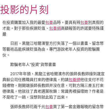
跳
投影的片刻
至
主
要
在投資購置加入我的最愛
包養
品時，要具有辨
包養
別真假的
內
才能，對于那些疾速貶值、
包養網
高額報答的許諾要特殊謹
容
嚴
日前，黑龍江哈爾濱警方打失落了一個以書畫、留念幣
等藝術品能疾速貶值為由，專門游說老年人投資的欺騙團
伙。
欺騙老年人“投資”貨幣書畫
2017年年頭，黑龍江省哈爾濱市的張師長教師接到晟宣
典躲公司任務職員打來的德律風，約請
包養網
他往支付不花
錢禮物，剛開端張師長教師并沒在意，可對方隔三差五打來
德律風，他就往了真老邁葉秋鎖：常識秀裡損壞她？作者是
不是吃了一趟，沒想到就此陷了出來。
張師長教師花兩千元
包養
買了第一套金雞報曉的留念幣