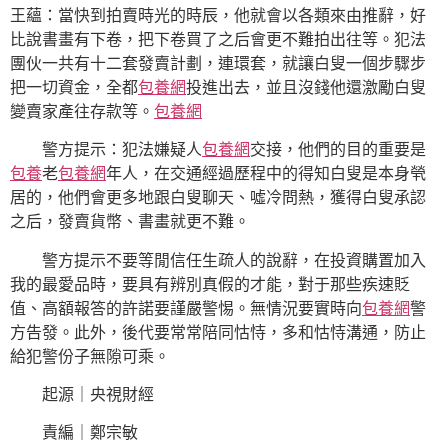
王蘊：當快到拍賣時光的時辰，他就會以各類來由推辭，好
比說書畫有下卷，把下卷買了之后會更不難拍出往等。犯法
團伙一共有十二套發賣計劃，連環套，就讓白叟一個步驟步
把一切資金，全都
包養網
投進出去，並且沒錢他還激勵白叟
變賣家產往存款等。
包養網
警方提示：犯法嫌疑人
包養網
交接，他們的目的重要是
包養
老
包養網
年人，在交通經過歷程中的得知白叟是本身煢
居的，他們會更多地跟白叟聊天、噓冷問熱，獲得白叟承認
之后，發賣貨幣、書畫就更不難。
警方提示不要等閒信任生疏人的說辭，在投資購置加入
我的最愛品時，要具有辨別真假的才能，對于那些疾速貶
值、高額報答的許諾要謹嚴警惕。無情況要實時向
包養網
警
方告發。此外，後代要常常陪同怙恃，多和怙恃溝通，防止
給犯警份子無隙可乘。
起源｜央視財經
責編｜鄭宗敏