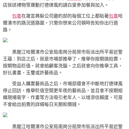
店就送禮物等運動打德律風約請白叟參加餐與加入。
包養
在晟宣典躲公司邀約部的每個工位上都貼著
包養
哈
爾濱市的路況道路圖，只需你想來公司頓時告知你出行道
路。
黑龍江哈爾濱市公安局南崗分局榮市街派出所平易近警
王蘊：到店之后，就是市場部推舉了，推舉你按期搞拍賣，
按期物品貶值，就會給顧客洗腦，之后就會向你推舉工具，
好比書畫、玉璽或許藝術品。
受益人購置藝術品之后，市場部還會不中斷地打德律風
停止回訪，推舉貶值空間更年夜的藝術品，並且會不按期組
織現場寫字、作畫等方法吸引老年人，以增添信賴度，可是
不會給出拍賣的詳細每日天期和價錢。
黑龍江哈爾濱市公安局南崗分局榮市街派出所平易近警