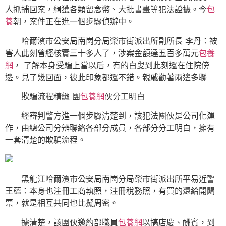
人抓捕回案，緝獲各類留念幣、大批書畫等犯法證據。今
包
養
朝，案件正在進一個步驟偵辦中。
哈爾濱市公安局南崗分局榮市街派出所副所長 李丹：被
害人此刻曾經核實三十多人了，涉案金額達五百多萬元
包養
網
， 了解本身受騙上當以后，有的白叟到此刻還在住院傍
邊。見了幾回面，彼此印象都還不錯。親戚勸著兩邊多聯
欺騙流程精緻 團
包養網
伙分工明白
經審判警方進一個步驟清楚到，該犯法團伙是公司化運
作，由總公司分辨聯絡各部分成員，各部分分工明白，擁有
一套清楚的欺騙流程。
黑龍江哈爾濱市公安局南崗分局榮市街派出所平易近警
王蘊：本身也注冊工商執照，注冊稅務照，有買的還給開闢
票，就是相互共同也比擬周密。
據清楚，該團伙邀約部職員
包養網
以搞店慶、酬賓，到