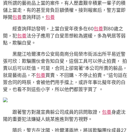
資所謂的藝術品上當的案件，有人歷盡艱辛積累一輩子的積
儲上當走，有的甚至背負巨額債權。接到報案后，警方當即
睜開
包養
查詢拜訪。
包養
經查詢拜訪發明，上當白叟年夜多在60
包養
到80歲之
間，犯
包養
法分子應用了白叟思想較為遲緩，多為煢居等弱
點，欺騙白叟。
黑龍江哈爾濱市公安局南崗分局榮市街派出所平易近警
張可欣：欺騙團伙會告知白叟，這個工具可以停止拍賣， 拍
賣以后可以貶值。可是，合同上卻寫著“本公司所賣的躲品，
就是藝術品，不
包養
買賣、不回購、不停止拍賣。”這句話在
簽合同的時辰，會被他們用手擋上，或許年事比擬年夜的白
叟，也看不到這些小字，所以他們都簽字買了 。
跟著警方對晟宣典躲公司成員的訊問取證，
包養
身處沈
陽的重要犯法嫌疑人姚某進進到警方視野。
隨后，警方在沈陽、哈爾濱兩地，將該欺騙團伙成員27