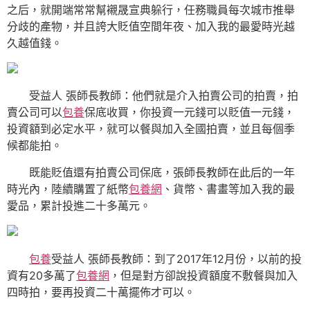
之后，就開端常常幫襯晟宣典躲行，任務職員每次城市推舉
分歧的產物，并且誇大貶值空間年夜、加入我的最愛時光越
久越值錢。
受益人 張師長教師：他們就是介入拍賣公司的拍賣，拍
賣公司可以
包養
保底收買，你投資一元錢可以貶值一元錢，
投資額到必定水平，就可以餐與加入全國拍賣，並且每個季
候都能拍。
既能貶值還有拍賣公司保底，張師長教師在此后的一年
時光內，陸續購置了紙幣
包養網
、貨幣、書畫等加入我的最
愛品，累計投進二十多萬元。
包養
受益人 張師長教師：到了2017年12月份，以前的投
資有20多萬了
包養網
，但是對方卻說投資額度不敷餐與加入
四時拍，要再投資二十萬擺佈才可以。