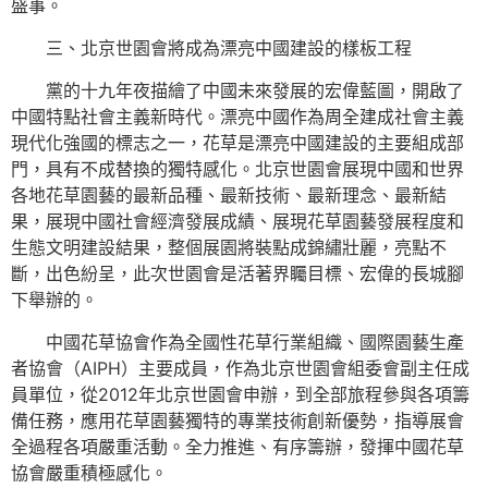
盛事。
三、北京世園會將成為漂亮中國建設的樣板工程
黨的十九年夜描繪了中國未來發展的宏偉藍圖，開啟了
中國特點社會主義新時代。漂亮中國作為周全建成社會主義
現代化強國的標志之一，花草是漂亮中國建設的主要組成部
門，具有不成替換的獨特感化。北京世園會展現中國和世界
各地花草園藝的最新品種、最新技術、最新理念、最新結
果，展現中國社會經濟發展成績、展現花草園藝發展程度和
生態文明建設結果，整個展園將裝點成錦繡壯麗，亮點不
斷，出色紛呈，此次世園會是活著界矚目標、宏偉的長城腳
下舉辦的。
中國花草協會作為全國性花草行業組織、國際園藝生產
者協會（AIPH）主要成員，作為北京世園會組委會副主任成
員單位，從2012年北京世園會申辦，到全部旅程參與各項籌
備任務，應用花草園藝獨特的專業技術創新優勢，指導展會
全過程各項嚴重活動。全力推進、有序籌辦，發揮中國花草
協會嚴重積極感化。