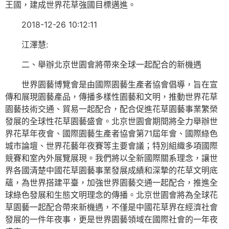
王國，建成世界花草強國目標邁進。
2018-12-26 10:12:11
江澤慧:
二、舉辦北京世園會將帶來全球一起配合的新機遇
世界園藝博覽會是由國際園藝生產者協會倡導，旨在宣
傳和展現園藝產品，傳播多樣性園藝和文明，推動世界花草
園藝技術交通、貿易一起配合，配合促進花草園藝事業繁榮
發展的全球性花草園藝盛會。北京世園會期間將全力舉辦世
界花草年夜會、國際園藝生產者協會第71屆年會、國際綠色
城市論壇、世界花藝年夜賽等主要會議；特別組織多項國際
競賽和室內外展覽展現。我們將以全新國際關系理念，讓世
界各國清楚中國花草園藝事業發展成績和深摯的花草文明底
蘊，為世界搭建平臺，加強世界園藝交通一起配合，推進全
球綠色發展和生態文明理念的傳播。北京世園會將為全球花
草園藝一起配合帶來新機遇，不僅是中國花草界在經濟社會
發展的一件年夜事，更是世界園藝領域在國際社會的一年夜