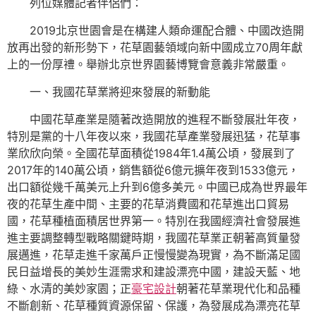
列位媒體記者伴侶們：
2019北京世園會是在構建人類命運配合體、中國改造開
放再出發的新形勢下，花草園藝領域向新中國成立70周年獻
上的一份厚禮。舉辦北京世界園藝博覽會意義非常嚴重。
一、我國花草業將迎來發展的新動能
中國花草產業是隨著改造開放的進程不斷發展壯年夜，
特別是黨的十八年夜以來，我國花草產業發展迅猛，花草事
業欣欣向榮。全國花草面積從1984年1.4萬公頃，發展到了
2017年的140萬公頃，銷售額從6億元擴年夜到1533億元，
出口額從幾千萬美元上升到6億多美元。中國已成為世界最年
夜的花草生產中間、主要的花草消費國和花草進出口貿易
國，花草種植面積居世界第一。特別在我國經濟社會發展進
進主要調整轉型戰略關鍵時期，我國花草業正朝著高質量發
展邁進，花草走進千家萬戶正慢慢變為現實，為不斷滿足國
民日益增長的美妙生涯需求和建設漂亮中國，建設天藍、地
綠、水清的美妙家園；正
豪宅設計
朝著花草業現代化和品種
不斷創新、花草種質資源保留、保護，為發展成為漂亮花草