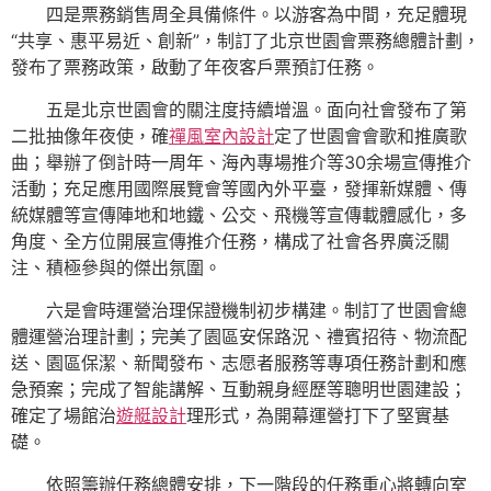
四是票務銷售周全具備條件。以游客為中間，充足體現
“共享、惠平易近、創新”，制訂了北京世園會票務總體計劃，
發布了票務政策，啟動了年夜客戶票預訂任務。
五是北京世園會的關注度持續增溫。面向社會發布了第
二批抽像年夜使，確
禪風室內設計
定了世園會會歌和推廣歌
曲；舉辦了倒計時一周年、海內專場推介等30余場宣傳推介
活動；充足應用國際展覽會等國內外平臺，發揮新媒體、傳
統媒體等宣傳陣地和地鐵、公交、飛機等宣傳載體感化，多
角度、全方位開展宣傳推介任務，構成了社會各界廣泛關
注、積極參與的傑出氛圍。
六是會時運營治理保證機制初步構建。制訂了世園會總
體運營治理計劃；完美了園區安保路況、禮賓招待、物流配
送、園區保潔、新聞發布、志愿者服務等專項任務計劃和應
急預案；完成了智能講解、互動親身經歷等聰明世園建設；
確定了場館治
遊艇設計
理形式，為開幕運營打下了堅實基
礎。
依照籌辦任務總體安排，下一階段的任務重心將轉向室