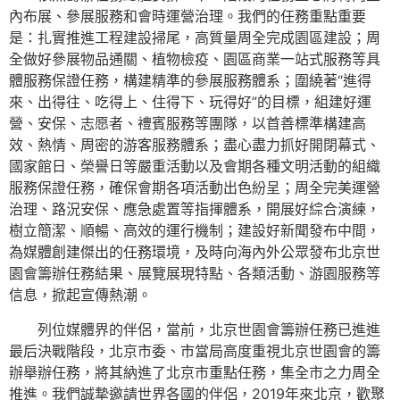
內布展、參展服務和會時運營治理。我們的任務重點重要
是：扎實推進工程建設掃尾，高質量周全完成園區建設；周
全做好參展物品通關、植物檢疫、園區商業一站式服務等具
體服務保證任務，構建精準的參展服務體系；圍繞著“進得
來、出得往、吃得上、住得下、玩得好”的目標，組建好運
營、安保、志愿者、禮賓服務等團隊，以首善標準構建高
效、熱情、周密的游客服務體系；盡心盡力抓好開閉幕式、
國家館日、榮譽日等嚴重活動以及會期各種文明活動的組織
服務保證任務，確保會期各項活動出色紛呈；周全完美運營
治理、路況安保、應急處置等指揮體系，開展好綜合演練，
樹立簡潔、順暢、高效的運行機制；建設好新聞發布中間，
為媒體創建傑出的任務環境，及時向海內外公眾發布北京世
園會籌辦任務結果、展覽展現特點、各類活動、游園服務等
信息，掀起宣傳熱潮。
列位媒體界的伴侶，當前，北京世園會籌辦任務已進進
最后決戰階段，北京市委、市當局高度重視北京世園會的籌
辦舉辦任務，將其納進了北京市重點任務，集全市之力周全
推進。我們誠摯邀請世界各國的伴侶，2019年來北京，歡聚