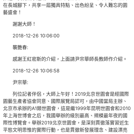
在長城腳下，共享一屆獨具特點、出色紛呈、令人難忘的園
藝盛會！
謝謝大師！
2018-12-26 10:06:00
襲艷春:
感謝王紅密斯的介紹，上面請尹宗華師長教師作介紹。
2018-12-26 10:06:58
尹宗華:
列位記者伴侶，大師上午好！2019北京世園會是經國際
園藝生產者協會同意、國際展覽局認可，由中國當局主辦、
北京市承辦的A1類世園會，這是繼1999年昆明世園會和2010
年上海世博會之后，我國舉辦的級別最高、規模最年夜的國
際性博覽會。舉辦2019北京世園會，是深刻貫徹落實習近生
平態文明思惟的實際行動，也是貫徹新發展理念、建設漂亮