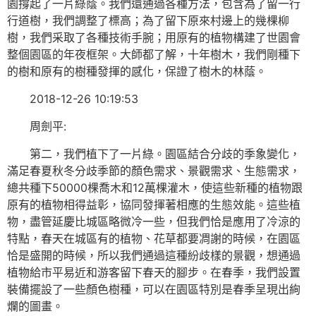
園撐起了一片綠蔭。我們還通過各種方法，包含為了留一行
行道樹，我們調整了標高；為了留下原來村邊上的幾棵柳
樹，我們采取了各種技術手腕；用原有的植物構建了世園會
整個園區的年夜框架。大師都了解，十年樹木，我們剛種下
的樹和原有的樹種發揮的感化，保證了樹木的林蔭。
2018-12-26 10:19:53
周劍平:
第二，我們植下了一片綠。園區結合分歧的季象變化，
滿足春夏秋冬分歧季節的顏色需求、景觀需求、生態需求，
總共種下50000棵喬木和12萬棵灌木，使這些新種的植物跟
原有的植物相得益彰，協同發揮著相應的生態效能。這些植
物，盡管延慶比城區略微冷一些，但我們恰是應用了冷涼的
特點，春天在城區有的植物、花草都要凋謝的時候，在園區
恰是盛開的時候，所以我們通過這種紛歧樣的景觀，想通過
植物給市平易近和游客留下春天的腳步。在春季，我們設置
裝備擺設了一些顏色樹種，可以在園區特別是春季呈現出絢
爛的圖畫。