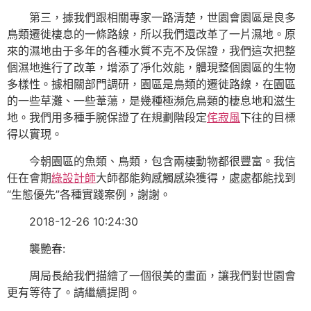
第三，據我們跟相關專家一路清楚，世園會園區是良多
鳥類遷徙棲息的一條路線，所以我們還改革了一片濕地。原
來的濕地由于多年的各種水質不克不及保證，我們這次把整
個濕地進行了改革，增添了凈化效能，體現整個園區的生物
多樣性。據相關部門調研，園區是鳥類的遷徙路線，在園區
的一些草灘、一些葦蕩，是幾種極瀕危鳥類的棲息地和滋生
地。我們用多種手腕保證了在規劃階段定
侘寂風
下往的目標
得以實現。
今朝園區的魚類、鳥類，包含兩棲動物都很豐富。我信
任在會期
綠設計師
大師都能夠感觸感染獲得，處處都能找到
“生態優先”各種實踐案例，謝謝。
2018-12-26 10:24:30
襲艷春:
周局長給我們描繪了一個很美的畫面，讓我們對世園會
更有等待了。請繼續提問。