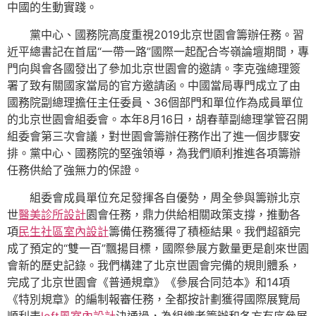
中國的生動實踐。
黨中心、國務院高度重視2019北京世園會籌辦任務。習
近平總書記在首屆“一帶一路”國際一起配合岑嶺論壇期間，專
門向與會各國發出了參加北京世園會的邀請。李克強總理簽
署了致有關國家當局的官方邀請函。中國當局專門成立了由
國務院副總理擔任主任委員、36個部門和單位作為成員單位
的北京世園會組委會。本年8月16日，胡春華副總理掌管召開
組委會第三次會議，對世園會籌辦任務作出了進一個步驟安
排。黨中心、國務院的堅強領導，為我們順利推進各項籌辦
任務供給了強無力的保證。
組委會成員單位充足發揮各自優勢，周全參與籌辦北京
世
醫美診所設計
園會任務，鼎力供給相關政策支撐，推動各
項
民生社區室內設計
籌備任務獲得了積極結果。我們超額完
成了預定的“雙一百”飄揚目標，國際參展方數量更是創來世園
會新的歷史記錄。我們構建了北京世園會完備的規則體系，
完成了北京世園會《普通規章》《參展合同范本》和14項
《特別規章》的編制報審任務，全都按計劃獲得國際展覽局