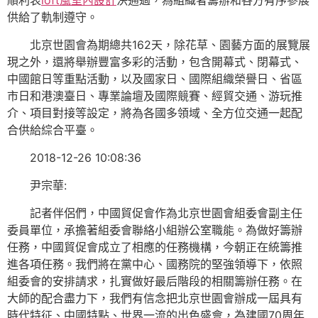
順利表
loft風室內設計
決通過，為組織者籌辦和各方有序參展
供給了軌制遵守。
北京世園會為期總共162天，除花草、園藝方面的展覽展
現之外，還將舉辦豐富多彩的活動，包含開幕式、閉幕式、
中國館日等重點活動，以及國家日、國際組織榮譽日、省區
市日和港澳臺日、專業論壇及國際競賽、經貿交通、游玩推
介、項目對接等設定，將為各國多領域、全方位交通一起配
合供給綜合平臺。
2018-12-26 10:08:36
尹宗華:
記者伴侶們，中國貿促會作為北京世園會組委會副主任
委員單位，承擔著組委會聯絡小組辦公室職能。為做好籌辦
任務，中國貿促會成立了相應的任務機構，今朝正在統籌推
進各項任務。我們將在黨中心、國務院的堅強領導下，依照
組委會的安排請求，扎實做好最后階段的相關籌辦任務。在
大師的配合盡力下，我們有信念把北京世園會辦成一屆具有
時代特征、中國特點、世界一流的出色盛會，為建國70周年