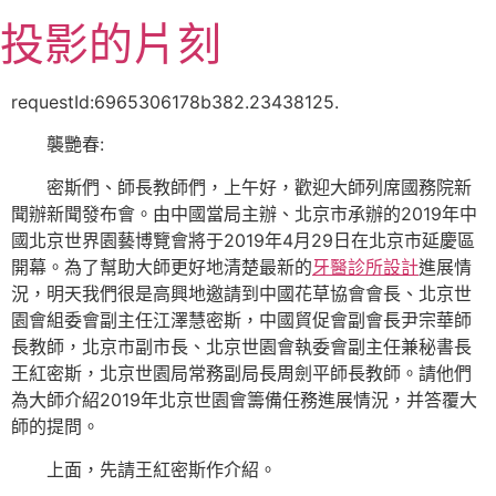
跳
投影的片刻
至
主
要
requestId:6965306178b382.23438125.
內
襲艷春:
容
密斯們、師長教師們，上午好，歡迎大師列席國務院新
聞辦新聞發布會。由中國當局主辦、北京市承辦的2019年中
國北京世界園藝博覽會將于2019年4月29日在北京市延慶區
開幕。為了幫助大師更好地清楚最新的
牙醫診所設計
進展情
況，明天我們很是高興地邀請到中國花草協會會長、北京世
園會組委會副主任江澤慧密斯，中國貿促會副會長尹宗華師
長教師，北京市副市長、北京世園會執委會副主任兼秘書長
王紅密斯，北京世園局常務副局長周劍平師長教師。請他們
為大師介紹2019年北京世園會籌備任務進展情況，并答覆大
師的提問。
上面，先請王紅密斯作介紹。