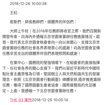
2018-12-26 10:00:38
王紅:
密斯們、師長教師們，媒體界的伴侶們：
大師上午好！在2018年任務即將收官之際，我們召開新
聞發布會，向海內外通報北京世園會籌辦任務進展情況。起
首，我代表北京世園會執委會向一向以來關心、支撐北京世
園會籌辦任務的社會各界表現衷心的感謝！向為世園會宣傳
任務辛苦支出的媒體界伴侶們表現慰問和感謝！
在黨中心、國務院的堅強領導下，在組委會的直接指揮
下，在社會各界的關心支撐下，我們以習近平新時代中國特
點社會主義思惟為引領，堅固樹立人與天然和諧共生的發展
理念，依照《北京世園會行動綱要》總體安排,穩步推進籌辦
任務，獲得了國際園藝生產者協會、國際展覽局的充足確
定。上面，我通報一下北京世園會籌辦任務。
THE R3 寓所
2018-12-26 10:05:14