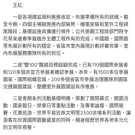
王紅:
一是各項建設順利進進收官，布展準備所有的就緒。截
至今朝，四個主場館進進內部裝修、機電安裝和室外工程掃
尾階段；基礎設施具備運行條件；公共景觀工程除部門時令
花草來歲春季栽植外主體工程所有的完成；中國館、國際館
等布展計劃所有的穩定，省區市室內展現計劃評審完畢，室
內布展服務團隊所有的到位。
二是“雙100”飄揚目標超額完成。已有110個國際參展者
和120多個非官方參展者確認參展。本年，有1500多位參展
國家、國際組織官員，200多個省區市參展治理團隊到園區
交通展園建設，整體室外展園建設有序推進。
三是會期系列活動基礎明確。策劃了開閉幕式、開園活
動、國家館日、榮譽日等重點活動，及專業論壇、國際競
賽、花車巡游、世界平易近族文明等2500余場系列活動，讓
游客在欣賞國際園藝盛宴的同時，親身經歷世界各地多元化
的文明年夜餐。