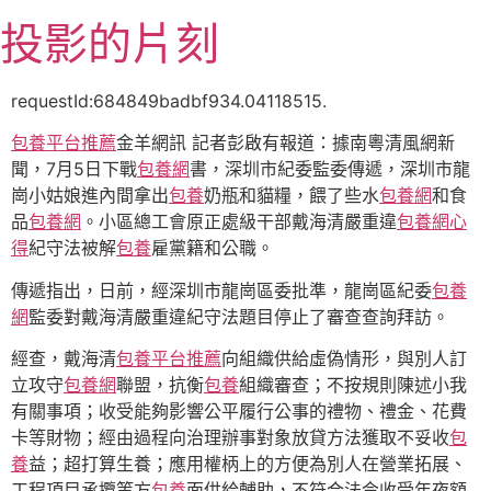
跳
投影的片刻
至
主
要
requestId:684849badbf934.04118515.
內
包養平台推薦
金羊網訊 記者彭啟有報道：據南粵清風網新
容
聞，7月5日下戰
包養網
書，深圳市紀委監委傳遞，深圳市龍
崗小姑娘進內間拿出
包養
奶瓶和貓糧，餵了些水
包養網
和食
品
包養網
。小區總工會原正處級干部戴海清嚴重違
包養網心
得
紀守法被解
包養
雇黨籍和公職。
傳遞指出，日前，經深圳市龍崗區委批準，龍崗區紀委
包養
網
監委對戴海清嚴重違紀守法題目停止了審查查詢拜訪。
經查，戴海清
包養平台推薦
向組織供給虛偽情形，與別人訂
立攻守
包養網
聯盟，抗衡
包養
組織審查；不按規則陳述小我
有關事項；收受能夠影響公平履行公事的禮物、禮金、花費
卡等財物；經由過程向治理辦事對象放貸方法獲取不妥收
包
養
益；超打算生養；應用權柄上的方便為別人在營業拓展、
工程項目承攬等方
包養
面供給輔助，不符合法令收受年夜額