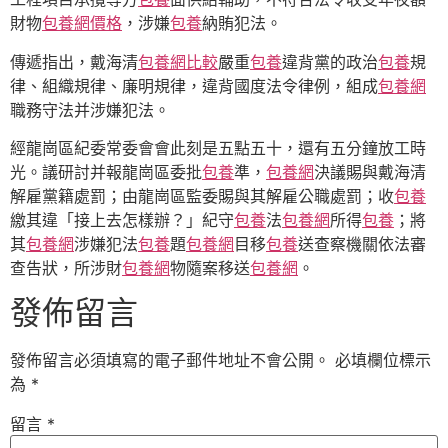
財物
包養網價格
，涉嫌
包養
納賄犯法。
傳遞指出，戴海清
包養網比較
嚴重
包養
違背黨的政治
包養
規
律、組織規律、廉明規律，違背國度法令律例，組成
包養網
職務守法并涉嫌犯法。
經龍崗區紀委常委會會此刻是五點五十，還有五分鐘放工時
光。議研討并報龍崗區委批
包養
準，
包養網
決議賜與戴海清
解雇黨籍處罰；由龍崗區監委賜與其解雇公職處罰；收
包養
繳其違「接上去怎樣辦？」紀守
包養
法
包養網
所得
包養
；將
其
包養網
涉嫌犯法
包養
題
包養網
目移
包養
送查察機關依法審
查告狀，所涉財
包養網
物隨案移送
包養網
。
發佈留言
發佈留言必須填寫的電子郵件地址不會公開。
必填欄位標示
為
*
留言
*