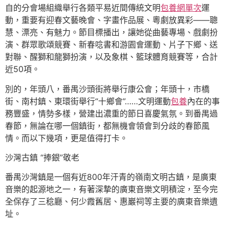
自的分會場組織舉行各類平易近間傳統文明
包養網單次
運
動，重要有迎春文藝晚會、字畫作品展、粵劇放異彩——聰
慧、漂亮、有魅力。節目標播出，讓她從曲藝專場、戲劇扮
演、群眾歌頌競賽、新春唸書和游園會運動、片子下鄉、送
對聯、醒獅和龍獅扮演，以及象棋、籃球體育競賽等，合計
近50項。
別的，年頭八，番禺沙頭街將舉行康公會；年頭十，市橋
街、南村鎮、東環街舉行“十鄉會”……文明運動
包養
內在的事
務豐盛，情勢多樣，營建出濃重的節日喜慶氣氛。到番禺過
春節，無論在哪一個鎮街，都無機會領會到分歧的春節風
情。而以下幾項，更是值得打卡。
沙灣古鎮 “捧銀”敬老
番禺沙灣鎮是一個有近800年汗青的嶺南文明古鎮，是廣東
音樂的起源地之一，有著深摯的廣東音樂文明積淀，至今完
全保存了三稔廳、何少霞舊居、惠巖祠等主要的廣東音樂遺
址。