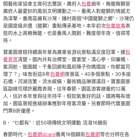
間藝術家協會主席何志豐說，廣府人
包養
過年，舞龍舞獅是
廣府人最愛好的風俗文明運動之一，番禺人對龍獅的情感尤
為深摯，番禺區擁有沙灣、鐘村兩個“中國龍獅之鄉”，沙灣仍
是國度級非遺（龍獅）重點傳承基地。本年初次
包養故事
表
態的水上高樁舞龍，也是番禺人開創，難度很年夜，值得等
待。
寶墨園曾經持續兩年景為廣東省游玩景點滿足度冠軍。據
包
養意思
清楚，園內共有治標堂、寶墨堂、清心亭、仰廉橋、
紫洞舫、龍圖館、千象回廊和風前陣子你媽還說，你都當司
理了？」味食街這8年
包養網
夜景區，40多個景點，30多座
石橋，河湖浩繁，流水縱橫，藝術精品琳瑯滿目。寶墨園景
區副總司理許麗霞表現，往年春節，園區游客總量約12萬
人，估計本年會與往年持平，假如氣象好的話，還將略有增
加，園區曾經進級辦事應對年夜客流量。另春節時代寶墨園
門票8折優惠。
B、 “乜都有”：近50項傳統文明運動 活潑16鎮街
春節時代，
包養網dcard
番禺16個鎮街
包養網
等也分辨在各