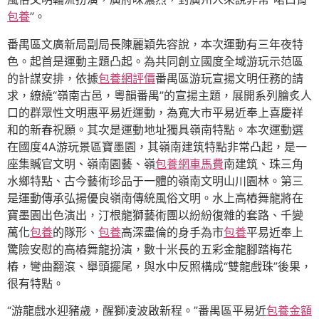
包養
”。
番禺區文廣新局副局長陳麗穎先容說，本次運動有三年夜特
色。起首是運動主題凸起。為共同創立國度全域游玩示范區
的計謀安排，依據
包養網評價
番禺區游玩宣揚文明任務的請
求，繚繞“嶺南古邑，粵韻番禺”的宣揚主題，展開系列膾炙人
口的群眾性文明惠平易近運動，為寬大市平易近奉上喜慶祥
和的新春祝願。其次是運動地址獨具嶺南特點。本次運動選
在國度4A游玩景區寶墨園，其嶺南建筑特點非常凸起，是一
座集贓官文明、嶺南園藝、嶺
包養網車馬費
南建筑、珠三角
水鄉特點、古今藝術珍品于一體的嶺南文明山川園林。第三
是運動傳承弘揚優良嶺南傳統風俗文明。水上高樁舞龍將在
寶墨園出色演出，汀根龍獅藝術團以紛紛復雜的套路、千變
萬化
包養
的隊形、
包養
高深盡倫的身手為市
包養
平易近奉上
驚險安慰的高樁舞龍扮演，數十米長的五彩金龍腳踏梅花
樁，彎曲翻滾、舉頭擺尾，與水中反照構成“雙龍戲珠”後果，
很有特點。
“游龍戲水迎豬歲，醒獅凌波啟新程。”番禺區平易近
包養金額