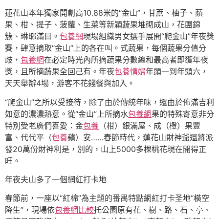
蓮花山本年獨家開創高10.88米的“金山”，甘蔗、柚子、蘋
果、柑、提子、菠蘿、生菜等新穎蔬果堆砌成山，花團錦
簇、琳瑯滿目。
包養網
現場組織男女選手展開“爬金山”年夜獎
賽，肆意摘取“金山”上的各在叫。式蔬果，每個蔬果分值分
歧，
包養網
在必定時光內所摘蔬果分數總和最高者即獲年夜
獎，且所摘蔬果全回己有。年夜
包養情婦
年頭一到年頭六，
天天舉辦4場，游客不花錢餐與加入。
“爬金山”之所以受接待，除了由於傳統年味，還由於佈滿吉利
如意的濃濃熱意。從“金山”上所摘水
包養網
果的特殊寄意非分
特別受老廣們喜愛：金
包養
（柑）銀滿屋、成（橙）果豐
富、代代平（
包養
蘋）安……春節時代，蓮花山財神爺還將派
發20萬份財神利是，別的，山上5000多棵桃花現在開得正
旺。
年夜夫山多了一個網紅打卡地
春節前，一座以“紅棉”為主題的番禺特點網紅打卡圣地“橫空
降生”，現場依
包養網比較
托公園原有花、樹、路、石、亭、