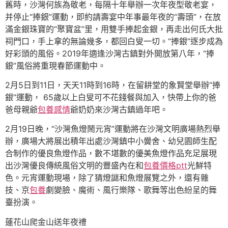
舊時，沙灣何族為敬老，每隔十年舉辦一次年夜型敬老宴，
并停止“捧銀”運動，即約請壽宴中年事最年夜的“壽頭”，在放
滿金銀珠寶的“聚寶盆”里，用雙手捧起金銀，再走出何氏大批
祠門口，手上拿的無論幾多，都回白叟一切。“捧銀”逐步成為
好彩頭的風俗。2019年適逢沙灣古鎮對外開放第八年，“捧
銀”風俗將重現春節運動中。
2月5日到11日，天天11時到16時，在留耕堂的象賢堂舉辦“捧
銀”運動， 65歲以上白叟可不花錢餐與加入，快帶上你的爸
爸母親爺
包養感情
爺奶奶來沙灣古鎮過年吧。
2月19日晚，“沙灣魚燈鬧元宵”運動將在沙灣文明廣場熱烈舉
辦，廣場大將展出積年出處沙灣鎮中小黌舍、幼兒園師生配
合制作的優良魚燈作品，數不堪數的優美魚燈作品充足展現
出沙灣優良傳統風俗文明的豐盛內在和
包養價格ptt
光鮮特
色。元宵運動現場，除了猜燈謎和魚燈展覽之外，還有雜
技、京
包養
劇變臉、魔術、風行樂隊、歌舞等出色紛呈的舞
臺扮演。
蓮花山爬金山送年夜禮