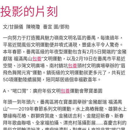
跳
投影的片刻
至
主
要
文/甘韻儀 陳曉瓊 番宣 圖/鄧勃
內
一向努力于打造獨具魅力嶺南文明名區的番禺，每逢過年，
容
平易近間風俗文明運動便井噴式涌現，豐盛水平令人驚奇。
本年春節，番禺區級的年夜型運動包含有2月5日開端的“金豬
獻瑞 福滿禺山
包養
”文明運動，以及2月19日在番禺市平易近
空間、沙灣文明廣場、南村鎮坑
包養
頭村文明廣場舉辦的“眉
飛色舞鬧元宵”運動。鎮街級的文明運動就更多元了，共有近
50項運動陸續展開，陪同鄰居過個幸福歡喜年。
A、“啱口胃”：廣府年俗文明
包養
運動會聚寶墨園
年頭一到年頭六，番禺區將在寶墨園舉辦“金豬獻瑞 福滿禺
山”——2019年春節系列文明運動。水上高樁舞龍、雄獅水上
攀緣梅花樁、群獅齊賀歲、金豬送吉利、金龍迎新春、新春
拜年歌曲聯唱、全家福拍攝、漂亮村落攝影展……喜慶吉利的
風俗文明輪流扮演，廣府味濃烈，對廣州人來說非常“啱口胃