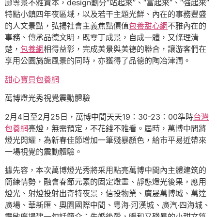
廊等景不雅資本，design劃分“站起來”、“富起來”、“強起來”
特點小鎮四年夜區域，以及若干主題光鮮、內在的事務豐盛
的人文景點，弘揚社會主義焦點價值
包養甜心網
不雅內在的
事務、傳承品德文明，既零丁成景，自成一體，又條理清
楚，
包養網
相得益彰，完成美景與美德的聯合，讓游客們在
享用公園旖旎風景的同時，亦獲得了品德的陶冶津潤。
甜心寶貝包養網
萬博燈光秀視覺震動體驗
2月4日至2月25日，萬博中間天天19：30-23：00準時
台灣
包養網
亮燈，無需預定，不花錢不雅看。屆時，萬博中間將
燈光閃耀，為新春佳節增加一筆殘暴顏色，給市平易近帶來
一場視覺的震動體驗。
據先容，本次萬博燈光秀將采用點亮萬博中間內主體建筑的
簡練情勢，融會春節元素的固定燈畫、靜態燈光後果，應用
燈光、射燈投射出奇特夜景，信投物業、廣晟萬博城、萬達
廣場、華新匯、奧園國際中間、粵海·河漢城、廣汽·四海城、
靈敏廣場建一句話簡介：先婚後愛，暖和又殘暴的小甜文筑