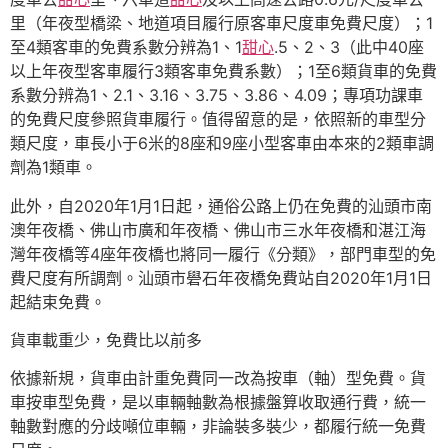
里（年夜型橋梁、地道項目履行原客車尺度車免費尺度）；1
至4類客車的免費系數分辨為1、1
甜心
.5、2、3（此中40座
以上年夜型客車履行3類客車免費系數）；1至6類貨車的免費
系數分辨為1、2.1、3.16、3.75、3.86、4.09；專項功課車
的免費尺度參照貨車履行。值得留意的是，依照新的車型分
類尺度，車長小于6米的8座和9座小型客車由本來的2類車調
劑為1類車。
此外，自2020年1月1日起，通俗公路上仍在免費的汕頭市南
澳年夜橋、佛山市廣和年夜橋、佛山市三水年夜橋和湛江海
灣年夜橋等4座年夜橋也將同一履行《分類》，部門車型的免
費尺度有所調劑。汕頭市礐石年夜橋免費站自2020年1月1日
起結束免費。
貨車載重少，免費比以前多
依據新規，貨車由計重免費同一改為按車（軸）型免費。貨
車按車型免費，是以車輛軸數為根據盤算收取通行費，統一
軸數對應的分歧噸位車輛，非論裝多裝少，都履行統一免費