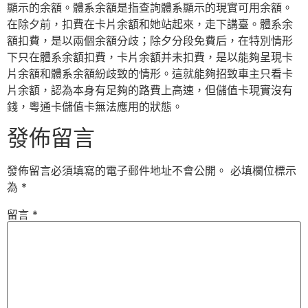
顯示的余額。體系余額是指查詢體系顯示的現實可用余額。
在除夕前，扣費在卡片余額和她站起來，走下講臺。體系余
額扣費，是以兩個余額分歧；除夕分段免費后，在特別情形
下只在體系余額扣費，卡片余額并未扣費，是以能夠呈現卡
片余額和體系余額紛歧致的情形。這就能夠招致車主只看卡
片余額，認為本身有足夠的路費上高速，但儲值卡現實沒有
錢，粵通卡儲值卡無法應用的狀態。
發佈留言
發佈留言必須填寫的電子郵件地址不會公開。
必填欄位標示
為
*
留言
*