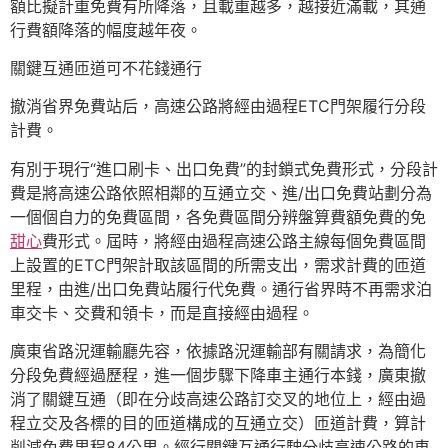
額比擬計重免費有所降落，且載重越多，越接近滿載，其通
行費額降落的幅度越年夜。
關鍵互通匝道可不花錢通行
撤消省界免費站后，高速公路將經由過程ETC門架履行分段
計費。
有別于現行“進口刷卡、出口免費”的封鎖式免費形式，分段計
費是將高速公路依照相鄰的互通立交、進/出口免費站劃分為
一個個自力的免費區間，各免費區間分辨盤算費額免費的免
甜心
費形式。屆時，將經由過程高速公路主線每個免費區間
上設置的ETC門架計取該區間的所需支出，需求計費的匝道
里程，由進/出口免費站履行代免費。通行省界時不再需求泊
車交卡、交費和領卡，而是直接經由過程。
廣東省路況運輸廳先容，依據路況運輸部有關請求，為簡化
分段免費經過歷程，進一個步驟下降車主通行本錢，廣東撤
消了關鍵互通（即在分歧高速公路訂交叉的地位上，經由過
程立交及各標的目的匝道構成的互通立交）匝道計費，算計
削減免費里程84公里。經行關鍵互通行駛分歧高速公路的車