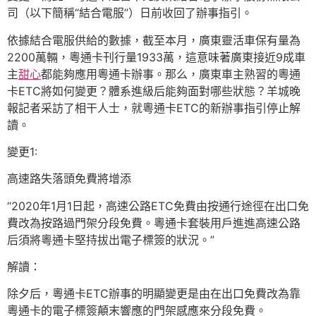
司（以下簡稱“結合電服”）日前收回了辦事指引。
依據結合電服供給的數據，截至本月，廣東靈活車保有量為
2200萬輛，粵通卡刊行量1933萬，這意味著廣東接近9成車
主
甜心
都能夠應用粵通卡辦事。那么，廣東車主熟習的粵通
卡ETC將如何變更？體系進級后能夠面對哪些狀態？羊城晚
報記者采訪了相干人士，就粵通卡ETC的新辦事指引停止解
讀。
變更1:
高速路失落頭免費將增添
“2020年1月1日起，高速公路ETC免費由按通行途徑在出口免
費改為按路過門架分段免費。粵通卡套裝用戶進進高速公路
后須將粵通卡堅持拔出電子標簽的狀況。”
解讀：
除夕后，粵通卡ETC辦事的明顯變更是由在出口免費改為靠
粵通卡的電子標簽顛末響應的門架感應來分段免費。