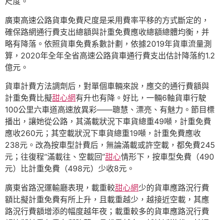
尺度。
廣東高速公路貨車免費尺度是采用費率平移的方式斷定的，
確保路網通行費支出總額與計重免費應收總額總體均衡，并
略有降落。依照貨車免費系數計劃，依據2019年貨車流量測
算，2020年全年全省高速公路貨車通行費支出估計降落約1.2
億元。
貨車計費方法調劑后，對單個車輛來說，應交的通行費額與
計重免費比擬
甜心網
有升也有降。好比，一輛6軸貨車行駛
100公里六車道高速放異彩——聰慧、漂亮、有魅力。節目標
播出，讓她從公路，其滿載狀況下車貨總重49噸，計重免費
應收260元；其空載狀況下車貨總重19噸，計重免費應收
238元。改為按車型計費后，無論滿載或許空載，都免費245
元；往復程“滿載往、空載回”
甜心
情形下，按車型免費（490
元）比計重免費（498元）少收8元。
廣東省路況運輸廳表現，載重較
甜心網
少的貨車應路況行費
額比擬計重免費有所上升，且載重越少，越接近空載，其應
路況行費額增添的幅度越年夜；載重較多的貨車應路況行費