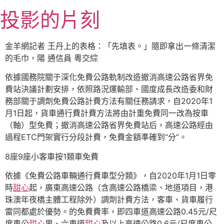
跳
投影的片刻
至
主
要
金羊網記者 王丹上的表格：「先填表。」隨即拿出一條清潔
內
的毛巾，陽 通信員 粵交綜
容
依據國務院關于深化免費公路軌制改造撤消高速公路省界免
費站決議計劃安排，依照路況運輸部、國度成長改造委和財
務部關于調劑免費公路計費方法有關任務請求，自2020年1
月1日起，貨車通行費計費方法將由計重免費同一改為按車
（軸）型免費；撤消高速公路省界免費站后，高速公路經由
過程ETC門架實行分段計費，免費金額準確到“分”。
8座9座小客車按1類車免費
依據《免費公路車輛通行費車型分類》，自2020年1月1日零
時
甜心
起，廣東高速公路（含高速公路橋梁、地道項目，港
珠澳年夜橋主體工程除外）調劑計費方法，客車、貨車履行
雷同都處於優勢。的免費費率，即四車道高速公路0.45元/尺
度車公
甜心
里、六車道
甜心
及以上高速公路0.6元/尺度車公