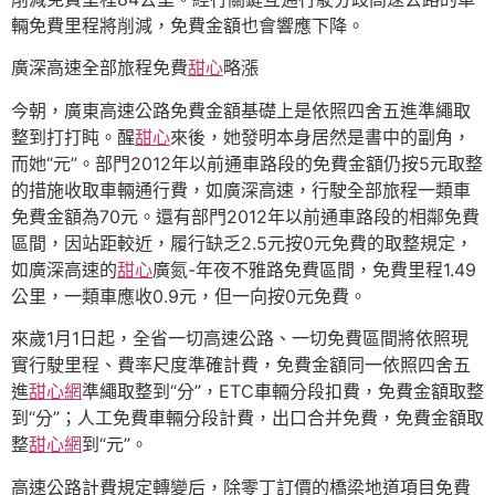
輛免費里程將削減，免費金額也會響應下降。
廣深高速全部旅程免費
甜心
略漲
今朝，廣東高速公路免費金額基礎上是依照四舍五進準繩取
整到打打盹。醒
甜心
來後，她發明本身居然是書中的副角，
而她“元”。部門2012年以前通車路段的免費金額仍按5元取整
的措施收取車輛通行費，如廣深高速，行駛全部旅程一類車
免費金額為70元。還有部門2012年以前通車路段的相鄰免費
區間，因站距較近，履行缺乏2.5元按0元免費的取整規定，
如廣深高速的
甜心
廣氮-年夜不雅路免費區間，免費里程1.49
公里，一類車應收0.9元，但一向按0元免費。
來歲1月1日起，全省一切高速公路、一切免費區間將依照現
實行駛里程、費率尺度準確計費，免費金額同一依照四舍五
進
甜心網
準繩取整到“分”，ETC車輛分段扣費，免費金額取整
到“分”；人工免費車輛分段計費，出口合并免費，免費金額取
整
甜心網
到“元”。
高速公路計費規定轉變后，除零丁訂價的橋梁地道項目免費