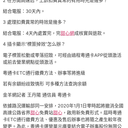
2 在分開高速后，上訴扣費異常的有用時光是幾多？
結合電服：30天內。
3 處理扣費異常的時效是幾多？
結合電服：4天內處置完，完
甜心網
成核實與退款。
4 插卡顯示“標簽掉效”怎么辦？
電子標簽松動或零落招致，可經由過程粵通卡APP從頭激活
或前去營業網點從頭激活。
粵通卡ETC通行繳費方法、辦事等將進級
若有余額紛歧致情形 可多種方法查詢余額
金羊網記者 王丹陽 通信員 粵通卡
依據路況運輸部同一安排，2020年1月1日零時起將撤消全國
高速公路省界
甜心
免費站
甜心
，啟用新免費形式。屆時粵通
卡ETC通行繳費方法、優惠及售后辦事也將隨之產生較年夜
變更。為此，粵通卡運營單元廣東結合電子辦事股份無限公