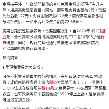
金額持平外，年夜部門路段的客車免費金額比擬現行有升有
降。如廣高傲速慶豐至向陽站一類車現免費金額為2元，取整
到分后收1.77元，免費金額降落0.23元。廣深高速全部旅程
分段計費后，一類車合并免費金額為73.66元。
廣東省路況運輸廳表現，依照國度規則，自2020年1月1日
甜
心
起，全省高速公路將持續嚴厲履行對ETC用戶的95折通行
費優惠，同時，現行的其他通行費優惠政策也將調劑為對
ETC車輛賜與通行費優惠。
熱門問答
1 呈現免費異常怎么辦？
可在不影響其他車主通行的情形下在免費站現場提起現場處
置；或經由過程粵通卡微信
甜心
大眾號回來了？」、粵通卡
ETC小法式在線客服輸
甜心網
出“免費異常”，按提醒下單跟蹤
處置；也可致電粵通卡客服熱線96533停止上訴，經核實即
可退還差別金錢。