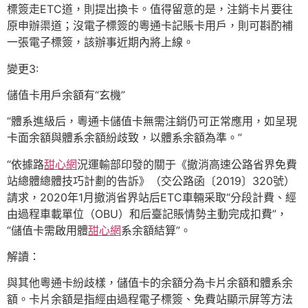
標簽走ETC道，則提出換卡。值得留意的是，注銷卡片要往
原申辦渠道；沒電子標簽的粵通卡記賬卡用戶，則可斟酌補
一張電子標簽，該辦事近期內將上線。
變更3:
儲值卡用戶余額有“玄機”
“體系進級后，粵通卡儲值卡無需注銷仍可正常應用，如呈現
卡面余額與體系余額紛歧致，以體系余額為準。”
“依據路
甜心網
況運輸部印發的關于《撤消高速公路省界免費
站總體總體技巧計劃的告訴》（交公路函〔2019〕320號）
請求，2020年1月撤消省界站后ETC車輛采取“分段計費、經
由過程車載單位（OBU）和后臺記賬情勢主動完成扣費”，
“儲值卡需啟用體
甜心網
系余額結算”。
解讀：
與其他粵通卡紛歧樣，儲值卡的余額分為卡片余額和體系余
額。卡片余額是指經由過程電子標簽、免費站顯示屏等方法