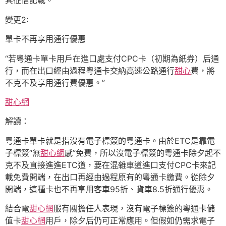
其征信記載。
變更2:
單卡不再享用通行優惠
“若粵通卡單卡用戶在進口處支付CPC卡（初期為紙券）后通
行，而在出口經由過程粵通卡交納高速公路通行
甜心
費，將
不克不及享用通行費優惠。”
甜心網
解讀：
粵通卡單卡就是指沒有電子標簽的粵通卡。由於ETC是靠電
子標簽“無
甜心網
感”免費，所以沒電子標簽的粵通卡除夕起不
克不及直接進進ETC道，要在混雜車道進口支付CPC卡來記
載免費開端，在出口再經由過程原有的粵通卡繳費。從除夕
開端，這種卡也不再享用客車95折、貨車8.5折通行優惠。
結合電
甜心網
服有關擔任人表現，沒有電子標簽的粵通卡儲
值卡
甜心網
用戶，除夕后仍可正常應用。但假如仍需求電子