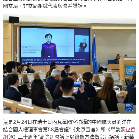
國當局、非當局組織代表與會并講話。
這是2月24日在瑞士日內瓦萬國宮拍攝的中國航天員劉洋在
結合國人權理事會第58屆會議“《北京宣言》和《舉動綱
包養
網
領》三十周年”高等別會議上以錄像方法做宗旨講話。新華