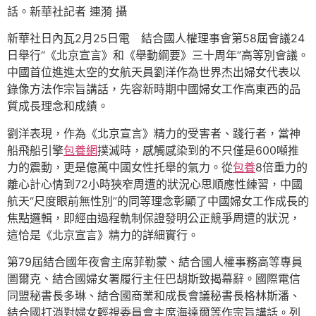
話。新華社記者 連漪 攝
新華社日內瓦2月25日電 結合國人權理事會第58屆會議24
日舉行“《北京宣言》和《舉動綱要》三十周年”高等別會議。
中國首位進進太空的女航天員劉洋作為世界杰出婦女代表以
錄像方法作宗旨講話，先容新時期中國婦女工作高東西的品
質成長理念和成績。
劉洋表現，作為《北京宣言》精力的受害者、踐行者，當神
船飛船引擎
包養網
撲滅時，感觸感染到的不只僅是600噸推
力的震動，更是億萬中國女性托舉的氣力。從
包養
8倍重力的
離心計心情到72小時狹窄周遭的狀況心思順應性練習，中國
航天“尺度眼前無性別”的同等理念彰顯了中國婦女工作成長的
焦點邏輯，即經由過程軌制保證發明公正競爭周遭的狀況，
這恰是《北京宣言》精力的詳細實行。
第79屆結合國年夜會主席菲勒蒙、結合國人權事務高等專員
圖爾克、結合國婦女署履行主任巴胡斯致揭幕辭。國際電信
同盟秘書長多琳、結合國商業和成長會議秘書長格林斯潘、
結合國打消對婦女輕視委員會主席海達爾等作宗旨講話。列