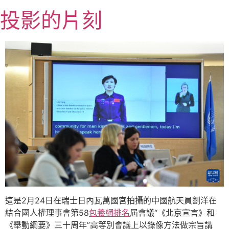
跳
投影的片刻
至
主
要
內
容
這是2月24日在瑞士日內瓦萬國宮拍攝的中國航天員劉洋在
結合國人權理事會第58
包養網排名
屆會議“《北京宣言》和
《舉動綱要》三十周年”高等別會議上以錄像方法做宗旨講