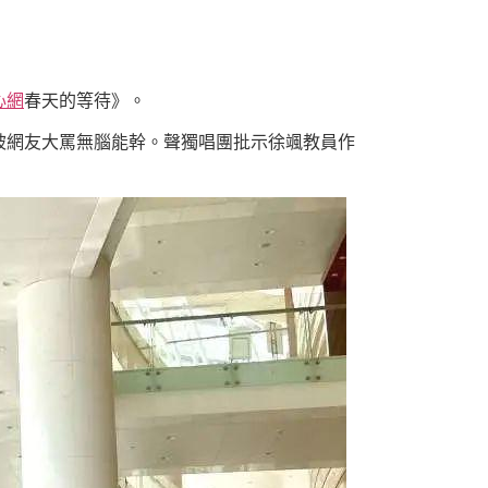
心網
春天的等待》。
被網友大罵無腦能幹。聲獨唱團批示徐颯教員作