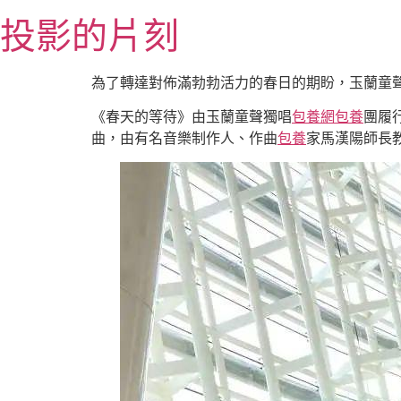
跳
投影的片刻
至
主
要
為了轉達對佈滿勃勃活力的春日的期盼，玉蘭童
內
《春天的等待》由玉蘭童聲獨唱
包養網
包養
團履
容
曲，由有名音樂制作人、作曲
包養
家馬漢陽師長