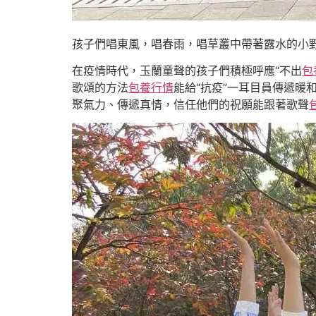
孩子們唱東風，唱春雨，唱草叢中帶著露水的小
在疫情時代，玉蘭童聲的孩子們積極呼應“不出
包
歌頌的方法
包養行情
能給“抗疫”一耳目員傳遞暖
聚氣力、傳遞真情，信任他們的祝願能跟著歌聲