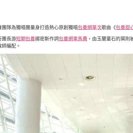
聲團隊為獨唱團量身打造熱心原創獨唱
包養網單次
歌曲《
包養甜
行團長游
短期包養
揚密斯作詞
包養網車馬費
，由玉蘭童石的葉則
教師編配。