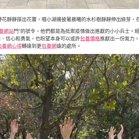
野花靜靜探出花蕾，唱小湖邊披著晨曦的水杉樹靜靜伸出綠芽，
養網站
門”的號令，他們都是為抵禦疫情做出進獻的小小兵士。
和、信心和勇氣，也盼望本身可以或許
包養價格
進獻出一份氣力
包養網心得
轉達到更
包養網
遠的處所。