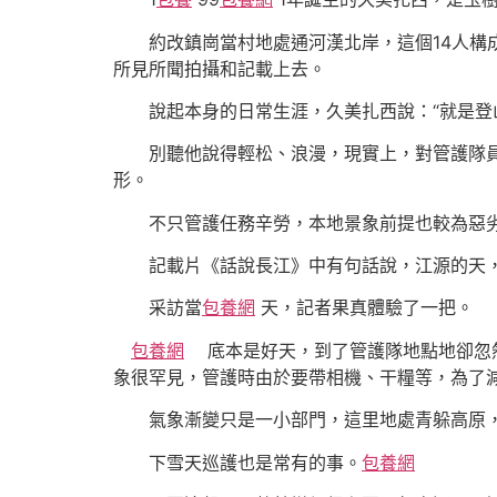
約改鎮崗當村地處通河漢北岸，這個14人構成的
所見所聞拍攝和記載上去。
說起本身的日常生涯，久美扎西說：“就是登山
別聽他說得輕松、浪漫，現實上，對管護隊員
形。
不只管護任務辛勞，本地景象前提也較為惡
記載片《話說長江》中有句話說，江源的天，
采訪當
包養網
天，記者果真體驗了一把。
包養網
底本是好天，到了管護隊地點地卻忽然
象很罕見，管護時由於要帶相機、干糧等，為了
氣象漸變只是一小部門，這里地處青躲高原，因
下雪天巡護也是常有的事。
包養網