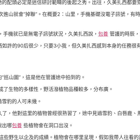
的配頭必定是迷信研討範疇的後起之秀。出往，久美扎西都要
次進山就會“掉聯”。在概要2：山里，手機基礎沒電子訊號，有
，手機就已是無電子訊號狀況，久美扎西說，
包養
管護的時辰，
如許的90后很少，只要3小我，但久美扎西感到本身的任務很
巡山圖”，這是他在管護途中拍到的。
成了生物的多樣性，野活潑植物品種較多，分布廣。
雪豹的人可未幾。
了，他對這里的植物曾經很熟習了，途中見過雪豹、白唇鹿、
說出哪
包養
些植物會在洞口出沒。
些野生以企及的成績。植物會在哪里呈現，假如我帶人往看的