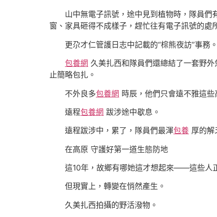
山中無電子訊號，途中見到植物時，隊員們有
窗、家具砸得不成樣子，趕忙往有電子訊號的處
更尕才仁管護日志中記載的“棕熊夜訪”事務
包養網
久美扎西和隊員們還總結了一套野外
止簡略包扎。
不外良多
包養網
時辰，他們只會遠不雅這些高
遠程
包養網
跋涉途中歇息。
遠程跋涉中，累了，隊員們最渾
包養
厚的解
在高原 守護好第一道生態防地
這10年，故鄉有哪她這才想起來——這些人正
但現實上，轉變在悄然產生。
久美扎西拍攝的野活潑物。