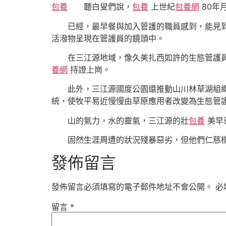
包養
聽白叟們說，
包養
上世紀
包養網
80年
已經，最早餐與加入管護的職員感到，能見到
活潑物呈現在管護員的鏡頭中。
在三江源地域，像久美扎西如許的生態管護員有良
養網
持證上崗。
此外，三江源國度公園還推動山川林草湖組織化
統，使牧平易近慢慢由草原應用者改變為生態管
山的氣力，水的靈氣，三江源的壯
包養
美早
固然生涯周遭的狀況殘暴惡劣，但他們仁慈樸
發佈留言
發佈留言必須填寫的電子郵件地址不會公開。
必
留言
*