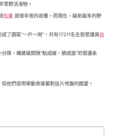
盤羊等野活潑物。
經
包養
是很年夜的收獲。而現在，越來越多的野
園區“一戶一崗”，共有17211名生態管護員
包
隊，構建遠間隔“點成線、網成面”的管護系
但他們卻用舉動表達著對這片地盤的酷愛。