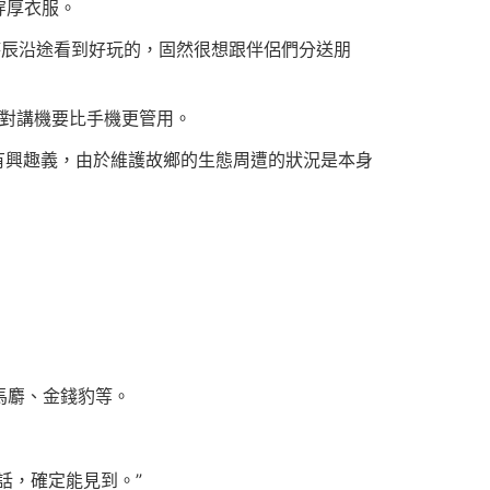
穿厚衣服。
時辰沿途看到好玩的，固然很想跟伴侶們分送朋
對講機要比手機更管用。
有興趣義，由於維護故鄉的生態周遭的狀況是本身
馬麝、金錢豹等。
話，確定能見到。”