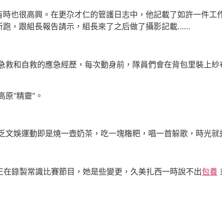
時也很高興。在更尕才仁的管護日志中，他記載了如許一件工
所跑，跟組長報告請示，組長來了之后做了攝影記載……
。
急救和自救的應急經歷，每次動身前，隊員們會在背包里裝上紗
原“精靈”。
乏文娛運動即是燒一壺奶茶，吃一塊糌粑，唱一首躲歌，時光就
在錄製常識比賽節目，她是些變更，久美扎西一時說不出
包養