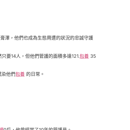
膏澤，他們也成為生態周遭的狀況的忠誠守護
14人，但他們管護的面積多達121.
包養
35
感染他們
包養
的日常。
網
0后，他曾經當了10年的管護員。