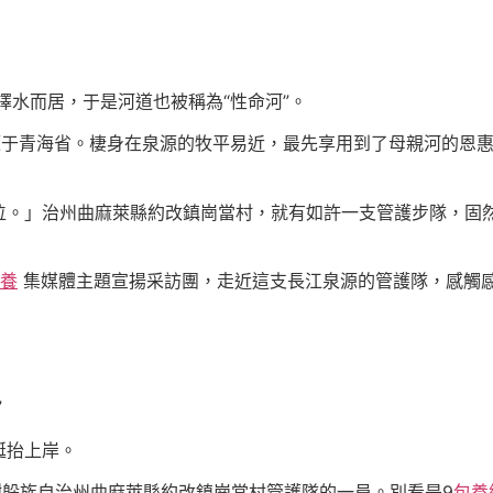
擇水而居，于是河道也被稱為“性命河”。
于青海省。棲身在泉源的牧平易近，最先享用到了母親河的恩惠
治州曲麻萊縣約改鎮崗當村，就有如許一支管護步隊，固然只要
養
集媒體主題宣揚采訪團，走近這支長江泉源的管護隊，感觸
”
艇抬上岸。
樹躲族自治州曲麻萊縣約改鎮崗當村管護隊的一員。別看是9
包養