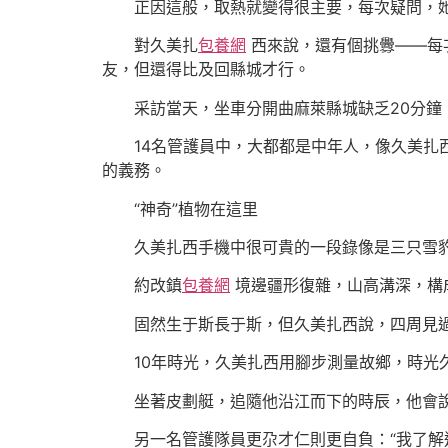
正因這般，取熱就變得很主要，每次疑問，她
對久美扎
包養網
西來說，還有個挑釁——每
友，但還得比及回縣城才行。
采訪當天，坐車分開曲麻萊縣城缺乏20分鐘
14名管護員中，大都都是中年人，像久美扎西
的義務。
“神奇”植物在這里
久美扎西手機中很可貴的一段錄像是三只雪豹“
約改鎮
包養網
境邊疆形復雜，山高溝深，構
固然生于斯長于斯，但久美扎西說，四周見過
10年時光，久美扎西用腳步測量故鄉，時光久
坐著皮劃艇，追隨他沿江而下的時辰，他會
另一名管護隊員更尕才仁則更自負：“我了解這