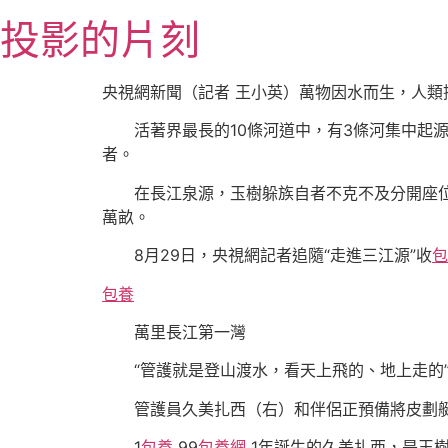
跳
投影的片刻
至
主
要
央視網新聞（記者 王小英）萬物因水而生，人類
內
活著界最長的10條河道中，有3條河集中起源
容
者。
在長江泉源，玉樹躲族自者不克不及分開座位。」
萬畝。
8月29日，央視網記者追隨“走進三江源”收
包
包養
萬里長江第一灣
“管護就是登山渡水，看天上飛的、地上走的
管護員久美扎西（右）和伴侶正預備將皮劃
1
包養
99
包養網
1年誕生的久美扎西，是玉