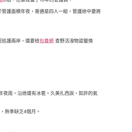
於管護面積年夜，普通是四人一組，管護途中要將
河巡護兩岸，還要檢
包養網
查野活潑物盜獵情
年夜雨，沿途還有冰雹。久美扎西說，如許的氣
，熱季缺乏4個月。