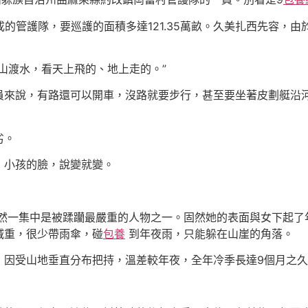
管護隊，要巡護的面積多達121.35萬畝。久美扎西先容，由
渡水，看天上飛的、地上走的。”
來說，有路還可以開車，沒路就要步行，甚至要坐著皮劃艇沿
劣。
小孩的臉，說變就變。
一集中是被蹂躪最嚴重的人物之一。固然她的表面與女下起了
減重，很少帶雨傘，碰
包養
到年夜雨，只能躲在山崖的角落。
受山地垂直分布把持，溫差較年夜，全年冷季長達9個月之久