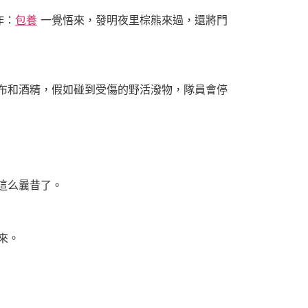
作：
包養
一覺悟來，發明夜里棕熊來過，還將門
布和酒精，假如碰到受傷的野活潑物，隊員會停
這么曩昔了。
來。