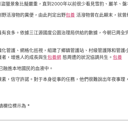
月盜獵景象比擬嚴重，直到2000年以前很少看見雪豹、巖羊、
野活潑物的糞便，由此判定出野
包養
活潑物曾在此顛末，就曾
多。依據三江源國度公園治理局供給的數據，今朝已周全完成了
管護、網格化巡視，組建了鄉鎮管護站、村級管護隊和管護小分
護者，增進人的成長與生
包養網
態周遭的狀況協調共生。
包養
已融進本地國民的血液中。
素，信守許諾。對于本身從事的任務，他們很難說出年夜事理，
填欄位標示為
*