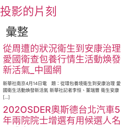
跳
投影的片刻
至
主
要
彙整
內
容
從周遭的狀況衛生到安康治理
愛國衛查包養行情生活動煥發
新活氣_中國網
新華社南京4月14日電 題：從環包養境衛生到安康治理 愛
國衛生活動煥發新活氣 新華社記者李恒、董瑞豐 衛生安康
[…]
202OSDER奧斯德台北汽車5
年兩院院士增選有用候選人名