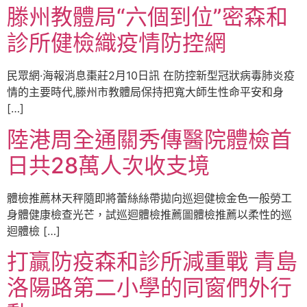
滕州教體局“六個到位”密森和
診所健檢織疫情防控網
民眾網·海報消息棗莊2月10日訊 在防控新型冠狀病毒肺炎疫
情的主要時代,滕州市教體局保持把寬大師生性命平安和身
[…]
陸港周全通關秀傳醫院體檢首
日共28萬人次收支境
體檢推薦林天秤隨即將蕾絲絲帶拋向巡迴健檢金色一般勞工
身體健康檢查光芒，試巡迴體檢推薦圖體檢推薦以柔性的巡
迴體檢 […]
打贏防疫森和診所減重戰 青島
洛陽路第二小學的同窗們外行