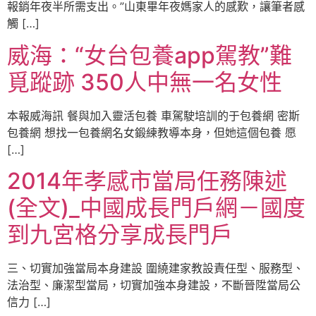
報銷年夜半所需支出。”山東畢年夜媽家人的感歎，讓筆者感
觸 […]
威海：“女台包養app駕教”難
覓蹤跡 350人中無一名女性
本報威海訊 餐與加入靈活包養 車駕駛培訓的于包養網 密斯
包養網 想找一包養網名女鍛練教導本身，但她這個包養 愿
[…]
2014年孝感市當局任務陳述
(全文)_中國成長門戶網－國度
到九宮格分享成長門戶
三、切實加強當局本身建設 圍繞建家教設責任型、服務型、
法治型、廉潔型當局，切實加強本身建設，不斷晉陞當局公
信力 […]