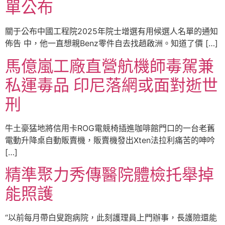
單公布
關于公布中國工程院2025年院士增選有用候選人名單的通知
佈告 中，他一直想親Benz零件自去找趙啟洲。知道了價 […]
馬億嵐工廠直營航機師毒駕兼
私運毒品 印尼落網或面對逝世
刑
牛土豪猛地將信用卡ROG電競椅插進咖啡館門口的一台老舊
電動升降桌自動販賣機，販賣機發出Xten法拉利痛苦的呻吟
[…]
精準聚力秀傳醫院體檢托舉掉
能照護
“以前每月帶白叟跑病院，此刻護理員上門辦事，長護險還能