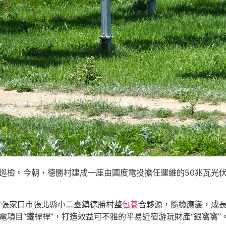
站巡檢。今朝，德勝村建成一座由國度電投擔任運維的50兆瓦光
省張家口市張北縣小二臺鎮德勝村整
包養
合夥源，隨機應變，成
發電項目“鐵桿桿”，打造效益可不雅的平易近宿游玩財產“銀窩窩”