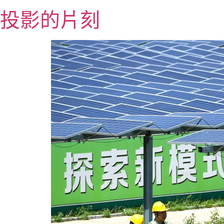
跳
投影的片刻
至
主
要
內
容