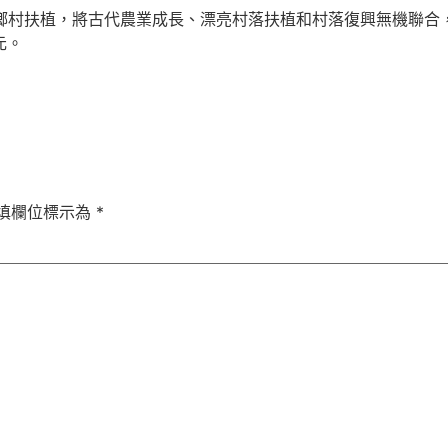
新鄉村扶植，將古代農業成長、漂亮村落扶植和村落復興無機聯合
元。
填欄位標示為
*