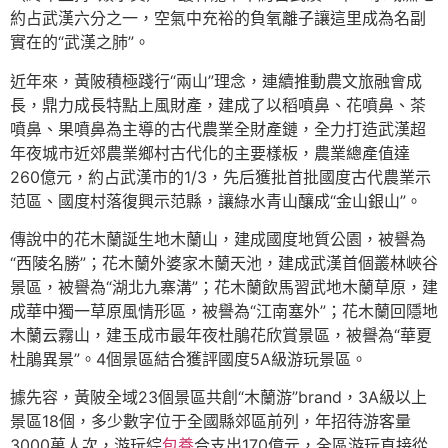
約占武漢六分之一，空氣中充裕的負氧離子讓這里成為名副
實在的“武漢之肺”。
近年來，黃陂積極踐行“兩山”理念，連續推動農文旅融會成
長，鼎力成長特點上風財產，建成了以稻噴鼻、花噴鼻、茶
噴鼻、果噴鼻為主導的古代農業全財產鏈，全力打造武漢超
年夜城市近郊農業鄉村古代化的主要樣板，農業總產值達
260億元，約占武漢市的1/3，先后獲批首批國度古代農業示
范區、國度村落復興示范縣，讓綠水青山釀成“金山銀山”。
傳說中的花木蘭誕生地木蘭山，建成國度地質公園，被譽為
“西陵名勝”；花木蘭外婆家木蘭天池，建成武漢首個叢林峽谷
景區，被譽為“湖北九寨溝”；花木蘭飲馬習武地木蘭草原，建
成華中獨一草原風情形區，被譽為“江南塞外”；花木蘭回隱地
木蘭云霧山，建玉成市最年夜杜鵑花欣賞景區，被譽為“華夏
杜鵑異景”。4個景區結合獲評國度5A級游玩景區。
據先容，黃陂全域23個景區共創“木蘭游”brand，3A級以上
景區18個，多少數字位于全國縣郊區前列，年招待游客量
3000萬人次，游玩綜
包養
合支出170億元，全區游玩直接從