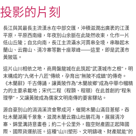
跳
投影的片刻
至
主
要
長江與其最長主流漢水在中部交匯，沖積滋潤出廣袤的江漢
內
平原，平原西南緣，年夜別山余脈在此陡然收束，化作一片
容
低山丘陵；自北向南，長江主流灄水河貫串全境，串聯起木
蘭山、云霧山、清冷寨等數十座翠峰——這里，即是武漢市
黃陂區。
這片山川相依之地，商周盤龍城在此筑起“武漢城市之根”，明
末構成的“九佬十八匠”傳統，孕育出“無陂不成鎮”的傳奇。
《木蘭辭》千古傳誦，讓黃陂作為“木蘭故鄉”成為中華巾幗精
力的主要承載地；宋代二程（程顥、程頤）在此首創的“程朱
理學”，又讓黃陂成為儒家文明南傳的要害驛站。
源自豪別山的涓涓溪流會聚成河，催開木蘭山滿目蔥郁，吞
吐木蘭湖萬千景象，滋潤木蘭云霧山杜鵑花海，展展清冷
寨、錦里溝詩意畫卷；約二十公里外，臨空財產園正起降國
際、國際貨運航班。這種“山川塑形、文明鑄魂、財產賦能”的