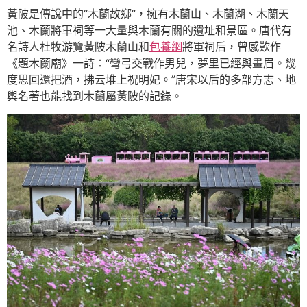
黃陂是傳說中的“木蘭故鄉”，擁有木蘭山、木蘭湖、木蘭天
池、木蘭將軍祠等一大量與木蘭有關的遺址和景區。唐代有
名詩人杜牧游覽黃陂木蘭山和
包養網
將軍祠后，曾感歎作
《題木蘭廟》一詩：“彎弓交戰作男兒，夢里已經與畫眉。幾
度思回還把酒，拂云堆上祝明妃。”唐宋以后的多部方志、地
輿名著也能找到木蘭屬黃陂的記錄。