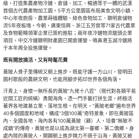
級，打造集農產物冷鏈、倉儲、加工、暢通等于一體的武漢
首個古代農產物加工園。5平方公里園區布局美食文明小鎮、
中心年夜廚房、農業蒔植體驗、綠色食物加工、聰明倉儲物
流5年夜板塊，今朝，廣東恒興、浙江五芳齋等71家古代農業
及食物範疇領軍企業已簽約進駐；兩年夜冷鏈物流龍頭企業
項目，中交冷鏈聰明財產園已開倉運營、噴鼻港玉湖冷鏈將
于本年周全投進運營。
既有開放搞活，又有時髦花費
黃陂人骨子里傳統又朝上進步，既能守護一方山川，發明田
園村歌般的農耕文明，也能用腳步拓印世界各個角落。
汗青上，身懷一無所長的黃陂“九佬十八匠”（現代對各類平易
近間工匠的統稱）勇闖海角，憑一門手藝打拼生涯，終極活
著界各地建基立業、落地生根。在明天，“黃陂老鄉”遍布世界
40多個國度和地域，構成“3個100萬”奇特景象，即在黃陂區
內、全國各地、海內各有100萬黃陂（籍）人，培養“無陂不
成鎮”的傳奇，黃陂也是以成為湖北第一臺鄉、第二僑鄉。身
處內陸的黃陂人，開闢朝上進步精力不遜于沿海，黃陂又被