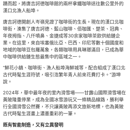
踴而起，將唐吉訶德咖啡館的兩杯拿鐵咖啡送往數公里外的
漢口北漁人船埠。
唐吉訶德開創人岑嶺見證了咖啡街的生長。現在的漢口北咖
啡街，湊集了唐吉訶德、藍山咖啡、佰咖匯、楚茶、冠典、
年夜拇指、八仟噴鼻、金捷成等30余家咖啡茶飲供給鏈企
業。在這里，來自埃塞俄比亞、巴西、印尼等數十個國度和
地域的咖啡豆包羅萬象，各類咖啡用具琳瑯滿目，已成為華
中咖啡供給鏈生態最集中的區域之一。
“鮮花小鎮、咖啡街、漁人船埠海鮮城等，配合組成了漢口北
古代時髦生涯符號，吸引浩繁年青人前來花費打卡。”游坤
說。
2024年，華中最年夜的室內滑雪場——甘露山國際滑雪場在
黃陂隆重停業，成為全國冰雪游玩又一條精品線路，勝利舉
行全國滑雪公然賽，不只讓黃陂再添文旅新地標，也為黃陂
古代時髦生涯畫上濃墨重彩的一筆。
既有智能制造，又有立異發明