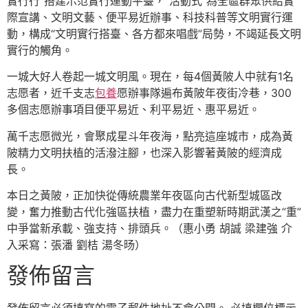
實行行”搭建示范實行運動平臺，“活動式”為全區群眾供給實
際宣講、文明文藝、便平易近辦事、科技科普等文明實行運
動，構成“文明實行搭臺、各方都來唱戲”局勢，不竭延長文明
實行的觸角。
一城大好人卷起一城文明風。現在，每4個黃陂人中就有1名
志愿者，近千支志
包養
愿辦事隊遍布黃陂年夜街冷巷，300
多個志愿辦事項目便平易近、利平易近、惠平易近。
萬千志愿微光，會聚成星斗年夜海，點亮這座城市，成為黃
陂精力文明扶植的活潑注腳，也深入影響著黃陂的經濟成
長。
本日之黃陂，正加快從傳統農業年夜區向古代新型城區改
變，奮力推動古代化強區扶植，盡力在重塑新時期武漢之“重”
中爭當新承載、強支持、排頭兵。（惠小勇 胡誠 梁建強 介
入采寫：張潘 劉桔 湯冬旸）
發佈留言