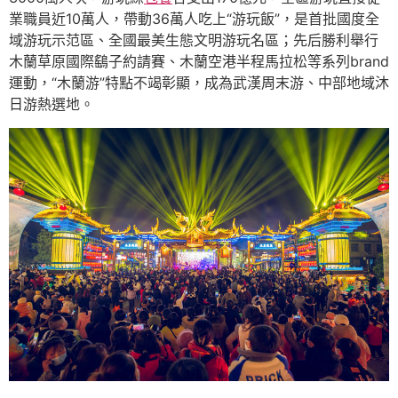
業職員近10萬人，帶動36萬人吃上“游玩飯”，是首批國度全
域游玩示范區、全國最美生態文明游玩名區；先后勝利舉行
木蘭草原國際鷂子約請賽、木蘭空港半程馬拉松等系列brand
運動，“木蘭游”特點不竭彰顯，成為武漢周末游、中部地域沐
日游熱選地。