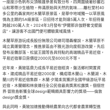
一座座沙色帆布尖頂帳篷參差有致分布，四周圍繞著砂巖石
山和寒帶沙生植物，佈滿原始與天然的氣味……離杜堂村40
多公里的聶家崗村木蘭草原景區，是華中地域獨一以草原風
情為主題的5A級景區，日招待才能到達5萬人次，年招待量
跨越260萬人次。2024年3月發布“伊爾那非伽野奢戈壁飯
店”，讓游客不出國門便可體驗異域風情。
木蘭草原游玩成長股份無限公司總司理聶權說，木蘭草原不
竭立異運營理念，推進景區由不雅光游向度假游改變，先后
發布巫儺部落、松鼠王國等各具特點的高端精品平易近宿，
平易近宿單日房價從2000元至6000元不等。
近年來，黃陂區鼎力成長平易近宿經濟，盤活鄉村閑置資
本，建成精品平易近宿2000家，構成環木蘭山、木蘭湖、木
蘭川的平易近宿集群，木蘭·夕陽耒筑獲評全國甲級游玩平易
近宿，木蘭樾和林泉連任全公民宿最高獎黑松露獎，個個世
界·冒險島斬獲全球design範疇頗具影響力的獎項——倫敦
design獎金獎。
與此同時，黃陂加速推動傳統農業向古代都會農業轉型進