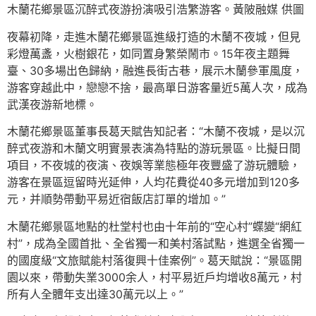
木蘭花鄉景區沉醉式夜游扮演吸引浩繁游客。黃陂融媒 供圖
夜幕初降，走進木蘭花鄉景區進級打造的木蘭不夜城，但見
彩燈萬盞，火樹銀花，如同置身繁榮鬧市。15年夜主題舞
臺、30多場出色歸納，融進長街古巷，展示木蘭參軍風度，
游客穿越此中，戀戀不捨，最高單日游客量近5萬人次，成為
武漢夜游新地標。
木蘭花鄉景區董事長葛天賦告知記者：“木蘭不夜城，是以沉
醉式夜游和木蘭文明實景表演為特點的游玩景區。比擬日間
項目，不夜城的夜演、夜娛等業態極年夜豐盛了游玩體驗，
游客在景區逗留時光延伸，人均花費從40多元增加到120多
元，并順勢帶動平易近宿飯店訂單的增加。”
木蘭花鄉景區地點的杜堂村也由十年前的“空心村”蝶變“網紅
村”，成為全國首批、全省獨一和美村落試點，進選全省獨一
的國度級“文旅賦能村落復興十佳案例”。葛天賦說：“景區開
園以來，帶動失業3000余人，村平易近戶均增收8萬元，村
所有人全體年支出達30萬元以上。”