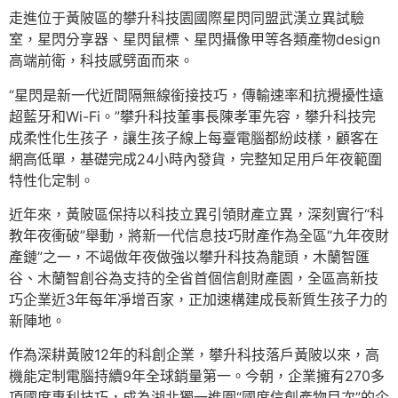
走進位于黃陂區的攀升科技園國際星閃同盟武漢立異試驗
室，星閃分享器、星閃鼠標、星閃攝像甲等各類產物design
高端前衛，科技感劈面而來。
“星閃是新一代近間隔無線銜接技巧，傳輸速率和抗攪擾性遠
超藍牙和Wi-Fi。”攀升科技董事長陳孝軍先容，攀升科技完
成柔性化生孩子，讓生孩子線上每臺電腦都紛歧樣，顧客在
網高低單，基礎完成24小時內發貨，完整知足用戶年夜範圍
特性化定制。
近年來，黃陂區保持以科技立異引領財產立異，深刻實行“科
教年夜衝破”舉動，將新一代信息技巧財產作為全區“九年夜財
產鏈”之一，不竭做年夜做強以攀升科技為龍頭，木蘭智匯
谷、木蘭智創谷為支持的全省首個信創財產園，全區高新技
巧企業近3年每年凈增百家，正加速構建成長新質生孩子力的
新陣地。
作為深耕黃陂12年的科創企業，攀升科技落戶黃陂以來，高
機能定制電腦持續9年全球銷量第一。今朝，企業擁有270多
項國度專利技巧，成為湖北獨一進圍“國度信創產物目次”的企