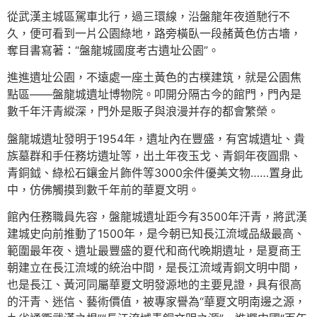
從武漢主城區駕車北行，過三環線，沿盤龍年夜道馳行不
久，便可看到一片公園綠地，路旁橫臥一段赭黃色仿古墻，
奪目書寫著：“盤龍城國度考古遺址公園”。
進進遺址公園，不遠處一座土黃色的古樸建筑，就是公園焦
點區——盤龍城遺址博物院。叩開分隔古今的館門，門內是
數千年汗青縱深，門外是販子與浪漫并存的都會繁榮。
盤龍城遺址發明于1954年，遺址內在豐盛，有宮城遺址、貴
族墓群和手任務坊遺址等，出土年夜玉戈、青銅年夜圓鼎、
青銅鉞、綠松石鑲金片飾件等3000余件優美文物……置身此
中，仿佛觸摸到數千年前的華夏文明。
館內任務職員先容，盤龍城遺址距今有3500年汗青，將武漢
建城史向前推動了1500年，是今朝已知長江流域品級最高、
範圍最年夜、遺址最豐盛的夏代和商代晚期遺址，是夏商王
朝建立在長江流域的統治中間，是長江流域青銅文明中間，
也是長江、黃河同屬華夏文明發源地的主要見證，具有很高
的汗青、迷信、藝術價值，被專家譽為“華夏文明南邊之源，