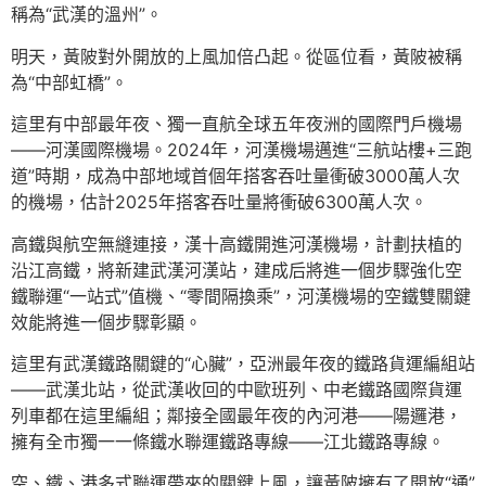
稱為“武漢的溫州”。
明天，黃陂對外開放的上風加倍凸起。從區位看，黃陂被稱
為“中部虹橋”。
這里有中部最年夜、獨一直航全球五年夜洲的國際門戶機場
——河漢國際機場。2024年，河漢機場邁進“三航站樓+三跑
道”時期，成為中部地域首個年搭客吞吐量衝破3000萬人次
的機場，估計2025年搭客吞吐量將衝破6300萬人次。
高鐵與航空無縫連接，漢十高鐵開進河漢機場，計劃扶植的
沿江高鐵，將新建武漢河漢站，建成后將進一個步驟強化空
鐵聯運“一站式”值機、“零間隔換乘”，河漢機場的空鐵雙關鍵
效能將進一個步驟彰顯。
這里有武漢鐵路關鍵的“心臟”，亞洲最年夜的鐵路貨運編組站
——武漢北站，從武漢收回的中歐班列、中老鐵路國際貨運
列車都在這里編組；鄰接全國最年夜的內河港——陽邏港，
擁有全市獨一一條鐵水聯運鐵路專線——江北鐵路專線。
空、鐵、港多式聯運帶來的關鍵上風，讓黃陂擁有了開放“通”