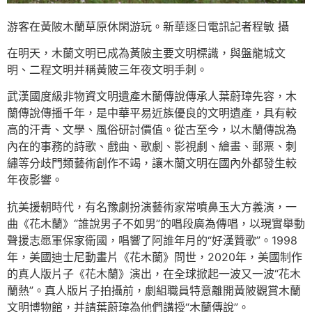
游客在黃陂木蘭草原休閑游玩。新華逐日電訊記者程敏 攝
在明天，木蘭文明已成為黃陂主要文明標識，與盤龍城文
明、二程文明并稱黃陂三年夜文明手刺。
武漢國度級非物資文明遺產木蘭傳說傳承人葉蔚璋先容，木
蘭傳說傳播千年，是中華平易近族優良的文明遺產，具有較
高的汗青、文學、風俗研討價值。從古至今，以木蘭傳說為
內在的事務的詩歌、戲曲、歌劇、影視劇、繪畫、郵票、刺
繡等分歧門類藝術創作不竭，讓木蘭文明在國內外都發生較
年夜影響。
抗美援朝時代，有名豫劇扮演藝術家常噴鼻玉大方義演，一
曲《花木蘭》“誰說男子不如男”的唱段廣為傳唱，以現實舉動
聲援志愿軍保家衛國，唱響了阿誰年月的“好漢贊歌”。1998
年，美國迪士尼動畫片《花木蘭》問世，2020年，美國制作
的真人版片子《花木蘭》演出，在全球掀起一波又一波“花木
蘭熱”。真人版片子拍攝前，劇組職員特意離開黃陂觀賞木蘭
文明博物館，并請葉蔚璋為他們講授“木蘭傳說”。