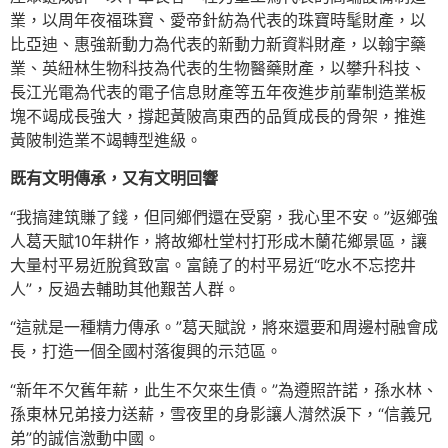
業，以周年夜福珠寶、愛帝針紡為代表的珠寶時髦財產，以
比亞迪、惠強新動力為代表的新動力新資料財產，以翰宇藥
業、英紐林生物科技為代表的生物醫藥財產，以攀升科技、
長江光電為代表的電子信息財產等五年夜進步前輩制造業板
塊不竭成長強大，撐起黃陂高東西的品質成長的骨架，推進
黃陂制造業不竭轉型進級。
既有文明傳承，又有文明回響
“我搞建筑賺了錢，但同鄉們還在受窮，我心里不安。”返鄉強
人葛天賦10年耕作，將故鄉杜堂村打形成木蘭花鄉景區，讓
大量村平易近脫貧致富。富饒了的村平易近“吃水不忘挖井
人”，反過去輔助其他艱苦人群。
“這就是一種精力傳承。”葛天賦說，將來還要和周邊村融會成
長，打造一個全國村落復興的示范區。
“新年不欠舊年薪，此生不欠來生債。”為遵照許諾，孫水林、
孫東林兄弟接力送薪，雪夜里的身影讓人潸然淚下，“信義兄
弟”的誠信激動中國。