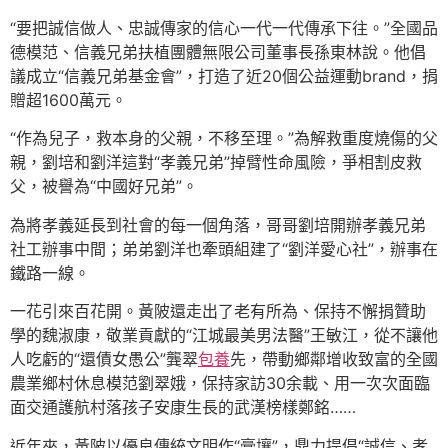
“要把誠信做人、忠誠傳家的信心一代一代傳承下往。”全國品
德模范、信義兄弟扶植團體無限公司董事長孫東林說。他倡
議成立“信義兄弟基金會”，打造了近20個公益運動brand，捐
贈超1600萬元。
“作為兒子，救本身的父親，不移至理。”為解救重度燒傷的父
親，劉培和劉洋這對“孝義兄弟”掉臂性命風險，爭相割皮救
父，被譽為“中國好兄弟”。
為將孝義延長到社會的每一個角落，哥哥劉培開辦孝義兄弟
社工辦事中間；弟弟劉洋也牽頭組建了“劉洋愛心社”，辦事在
鐵路一線。
一花引來百花開。黃陂還走出了老有所為、保持不懈捐贊助
學的魏淑康，敬業貢獻的“江城最美男法醫”王敏江，從不讓他
人吃虧的“還債女愚公”龔翠
包養
先，帶動鄉鄰增收致富的全國
農業鄉村休息模范劉翠娥，保持家訪30余載、用一次次面臨
面交通護航村落孩子安康生長的武漢榜樣鄭銘……
近年來，黃陂以優良傳統文明作“膏壤”，鼎力提倡“誠信、孝