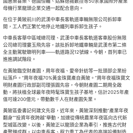
國惠樂喜樂、德國恒輪、姑蘇德揚數控等50余家國際外產業
母機行業龍頭企業交通一起配合意向。
在位于黃陂前川的武漢中車長客軌道車輛無限公司拆卸車
間，工人們正繁忙地停止地鐵列車拆卸生孩子。
中車長客華中區域總司理、武漢中車長客軌道客車股份無限
公司總司理婁玉飛先容，該批拆卸地鐵車輛是武漢市第二條
全主動駕駛聰明列車——軌道路況12號線。今朝，首列車已
進進調試階段。
在黃陂臨空財產園，周年夜福、愛帝針紡等一批頭部企業紛
紜落戶。“周年夜福70%黃金珠寶產自黃陂。”周年夜福珠寶文
明財產園行政部副司理張圓先容，今朝財產園二期周全啟
動，將扶植全球最年夜時髦珠寶生孩子基地，估計2025年產
值可達200億元，帶動數千人在財產園失業。
黃陂區委書記何建文先容，近年來，黃陂深刻推動“產業年夜
翻身”“投資年夜跨越”舉動，加速從傳統農業年夜區向古代新
型城區改變。以後，黃陂正以龍頭企業為牽引，推進古代財
產聚鏈成群。以中車長客、程力重工為代表的高端設備制造