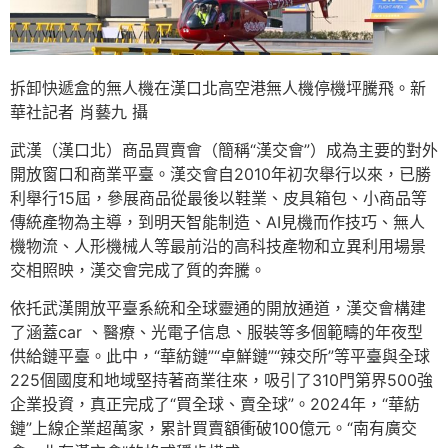
拆卸快遞盒的無人機在漢口北高空港無人機停機坪騰飛。新
華社記者 肖藝九 攝
武漢（漢口北）商品買賣會（簡稱“漢交會”）成為主要的對外
開放窗口和商業平臺。漢交會自2010年初次舉行以來，已勝
利舉行15屆，參展商品從最後以鞋業、皮具箱包、小商品等
傳統產物為主導，到明天智能制造、AI見機而作技巧、無人
機物流、人形機械人等最前沿的高科技產物和立異利用場景
交相照映，漢交會完成了質的奔騰。
依托武漢開放平臺系統和全球靈通的開放通道，漢交會構建
了涵蓋car 、醫療、光電子信息、服裝等多個範疇的年夜型
供給鏈平臺。此中，“華紡鏈”“卓鮮鏈”“辣交所”等平臺與全球
225個國度和地域堅持著商業往來，吸引了310門第界500強
企業投資，真正完成了“買全球、賣全球”。2024年，“華紡
鏈”上線企業超萬家，累計買賣額衝破100億元。“南有廣交