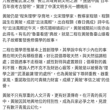
九省通衢武漢之根”“長江流域青銅文明之源”，進選中國“百年
百年夜考古發明”，實證了中漢文明多元一體魄局。
黃陂仍是“程朱理學”孕育地，北宋理學家、教導家程頤、程顥
誕生在黃陂。成語“云淡風輕”，出自程顥《春日偶成》詩中名
句“云淡風輕近午天，傍花隨柳過前川”，黃陂城關前川街亦由
此得名。有名的“魯臺看道”典故，就是二程在黃陂魯臺山遠看
孔子故鄉奮發進修儒學的故事。
二程在儒學思惟基本上首創理學，其學說中有不少內在的事
務在明天仍有積極意義，好比提倡尊敬天然，與天然協調相
處；提倡遇事不走極端，感性對待與處置題目；倡導對的義
利不雅，教誨人們不克不及財迷心竅等，黃陂是以被譽為“理
學之源”“武漢最講‘理’的處所”，也為黃陂留下尊師重教、器重
家風、重諾取信的可貴精力財富，成績了黃陂“孝信之城”的佳
譽。
黃陂不只有厚重的人文汗青，更有好漢傳奇。在汗青的長河
中，黃陂因其地輿地位的特別性，成為兵家必爭之地，見證
了有數汗青風云幻化。