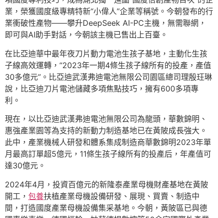
業，榮獲國度級專精特新“小偉人”企業等稱號。今朝發布的行
業衝破性產物——攀升DeepSeek AI-PC主機，無需聯網，
即可與AI助手對話，今朝該主機已售出上百臺。
在比亞迪華中最年夜刀片動力電池生孩子基地，主動化生孩
子線高效運轉，“2023年一期4條生孩子線所有的投產，產值
30多億元”。比亞迪武漢弗迪電池無限公司園區總司理殷玨琳
說，比亞迪刀片電池儲藏多項焦點技巧，擁有600多項專
利。
現在，以比亞迪武漢弗迪電池無限公司為龍頭，華數錦明、
惠強產業園等為支持的新動力制造基地已在黃陂成長強大。
此中，產業機械人研發和體系集成制造商華數錦明2023年單
月最高訂單超5億元，11條生孩子線所有的投產后，年產值可
達30億元。
2024年4月，投資百億元的新隆泰產業母機財產基地在黃陂
開工，
包養
扶植產業母機設備研發、展現、買賣、制造中
間，打造國度產業母機設備集采基地。今朝，黃陂區已與德