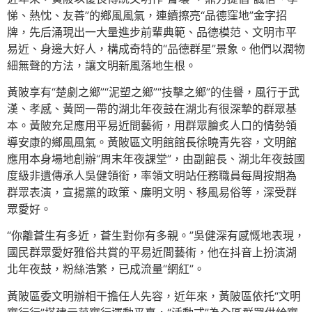
悌、熱忱、友善”的鄉風風氣，連續擦亮“品德窪地”金字招
牌，先后涌現出一大量進步前輩典範、品德模范、文明市平
易近、身邊大好人，構成奇特的“品德群星”景象。他們以潤物
細無聲的方法，讓文明新風落地生根。
黃陂享有“楚劇之鄉”“泥塑之鄉”“技擊之鄉”的佳譽，風行于武
漢、孝感、黃岡一帶的湖北年夜鼓在湖北有很深摯的群眾基
本。黃陂充足應用平易近間藝術，用群眾膾炙人口的情勢領
導安康的鄉風風氣。黃陂區文明館館長徐曉青先容，文明館
應用本身場地創辦“周末年夜課堂”，由副館長、湖北年夜鼓國
度級非遺傳承人吳健領銜，率領文明站任務職員每周按期為
群眾表演，宣揚黨的政策、廉明文明、移風易俗等，深受群
眾愛好。
“你離蒼生有多近，蒼生對你有多親。”吳健深有感慨地表現，
國民群眾愛好雅俗共賞的平易近間藝術，他在抖音上扮演湖
北年夜鼓，粉絲浩繁，已成流量“網紅”。
黃陂區委文明辦相干擔任人先容，近年來，黃陂區依托“文明