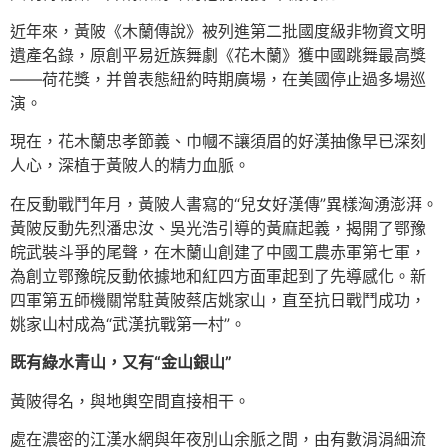
近年來，黃陂《木蘭傳說》被列進第二批國度級非物資文明
遺產名錄，原創平易近族舞劇《花木蘭》獲中國跳舞最高獎
——荷花獎，并曾表態紐約時期廣場，在美國停止過多場巡
演。
現在，花木蘭忠孝節義、巾幗不讓須眉的好漢抽像早已深刻
人心，深植于黃陂人的精力血脈。
在反動戰鬥年月，黃陂人書寫的“兒女好漢傳”異樣洶湧澎湃。
黃陂反動先烈潘忠汝、吳光浩引導的黃麻起義，揭開了鄂豫
皖武裝斗爭的尾聲，在木蘭山創建了中國工農赤軍第七軍，
為創立鄂豫皖反動依據地和紅四方面軍起到了先導感化。新
四軍第五師機關常駐黃陂蔡店姚家山，直至抗日戰鬥成功，
姚家山村成為“武漢抗戰第一村”。
既有綠水青山，又有“金山銀山”
黃陂得名，與地輿空間直接相干。
處在濃密的江漢水網與年夜別山余脈之間，由有數涓涓細流