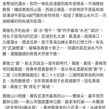
會聚成的灄水，如同一株虬枝漫展的粗年夜根系，不竭開枝
散葉，構成東南低山區、西南丘陵區、中部崗狀平原區和南
部濱湖平原區4級門路的奇特地勢，組成了黃陂山水升沉、河
湖縱橫的特有城市肌理。
黃陂名字的由來，與“水”相干。“陂”的字義為“水池”“湖泊”，
得名于區境內的武湖。武湖別名北湖、黃漢湖，南通長江，
北連灄水，煙波浩渺，是汗青演出練水軍的幻想之所。有名
的“武湖煙漲”，被稱為黃陂十景之一，刻畫的是武湖水汽升
騰、濃霧圍繞的奇異天然景不雅。
黃陂之“黃”，較主流說法一是年齡時代，黃陂、黃岡、黃梅等
地同屬黃國，與春申君黃歇相干，是以地名里都有個“黃”字；
二是《元和郡縣圖志》卷二十七記錄，三國時劉表為荊州刺
史，為拒敵進侵，派年夜將黃祖于此筑城鎮守，因名黃城
鎮，黃陂之“黃”得名于“黃城”。
黃陂山川相連，擁有武漢市最高的山——雙峰尖、最年夜的
叢林公園——素山寺國度叢林公園、最潔凈的湖——木蘭湖
（終年堅持Ⅱ類水質）。叢林籠罩率約占武漢一半，水域濕地