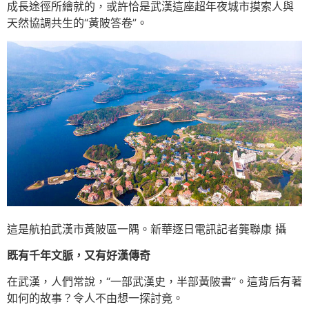
成長途徑所繪就的，或許恰是武漢這座超年夜城市摸索人與
天然協調共生的“黃陂答卷”。
這是航拍武漢市黃陂區一隅。新華逐日電訊記者龔聯康 攝
既有千年文脈，又有好漢傳奇
在武漢，人們常說，“一部武漢史，半部黃陂書”。這背后有著
如何的故事？令人不由想一探討竟。