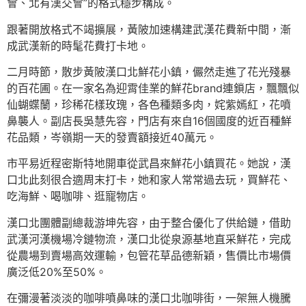
會、北有漢交會”的格式穩步構成。
跟著開放格式不竭擴展，黃陂加速構建武漢花費新中間，漸
成武漢新的時髦花費打卡地。
二月時節，散步黃陂漢口北鮮花小鎮，儼然走進了花光殘暴
的百花圃。在一家名為迎霄佳業的鮮花brand連鎖店，飄飄似
仙蝴蝶蘭，珍稀花樣玫瑰，各色種類多肉，姹紫嫣紅，花噴
鼻襲人。副店長吳慧先容，門店有來自16個國度的近百種鮮
花品類，岑嶺期一天的發賣額接近40萬元。
市平易近程密斯特地開車從武昌來鮮花小鎮買花。她說，漢
口北此刻很合適周末打卡，她和家人常常過去玩，買鮮花、
吃海鮮、喝咖啡、逛寵物店。
漢口北團體副總裁游坤先容，由于整合優化了供給鏈，借助
武漢河漢機場冷鏈物流，漢口北從泉源基地直采鮮花，完成
從農場到賣場高效運輸，包管花草品德新穎，售價比市場價
廣泛低20%至50%。
在彌漫著淡淡的咖啡噴鼻味的漢口北咖啡街，一架無人機騰