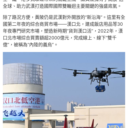
全球、助力武漢打造國際國際雙輪迴主要關鍵的強盛底氣。
除了路況方便，黃陂仍是武漢對外開放的“新沿海”。這里有全
國第二年夜的綜合商貿市場——漢口北，建成飯店用品等30
年夜專門研究市場，塑造新時期“貨到漢口活”，2022年，漢
口北市場綜合買賣額超2000億元，完成線上、線下“雙千
億”，被稱為“內陸的義烏”。