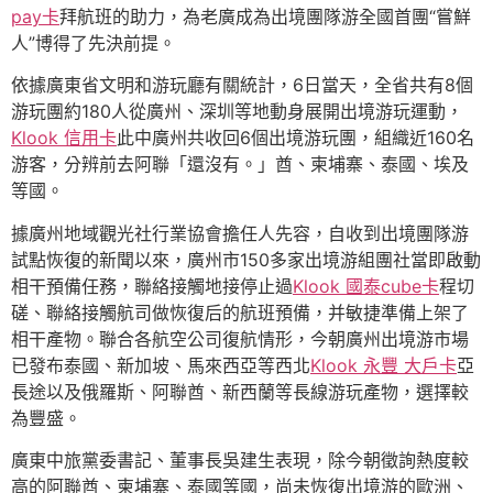
pay卡
拜航班的助力，為老廣成為出境團隊游全國首團“嘗鮮
人”博得了先決前提。
依據廣東省文明和游玩廳有關統計，6日當天，全省共有8個
游玩團約180人從廣州、深圳等地動身展開出境游玩運動，
Klook 信用卡
此中廣州共收回6個出境游玩團，組織近160名
游客，分辨前去阿聯「還沒有。」酋、柬埔寨、泰國、埃及
等國。
據廣州地域觀光社行業協會擔任人先容，自收到出境團隊游
試點恢復的新聞以來，廣州市150多家出境游組團社當即啟動
相干預備任務，聯絡接觸地接停止過
Klook 國泰cube卡
程切
磋、聯絡接觸航司做恢復后的航班預備，并敏捷準備上架了
相干產物。聯合各航空公司復航情形，今朝廣州出境游市場
已發布泰國、新加坡、馬來西亞等西北
Klook 永豐 大戶卡
亞
長途以及俄羅斯、阿聯酋、新西蘭等長線游玩產物，選擇較
為豐盛。
廣東中旅黨委書記、董事長吳建生表現，除今朝徵詢熱度較
高的阿聯酋、柬埔寨、泰國等國，尚未恢復出境游的歐洲、