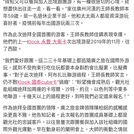
“得知又可以餐與加入出境跟團游，有一種很急切的心境，就
想盡快出往走一走、看一看。”家住廣州河漢的王師長教師本
年59歲，是一名退休企業干部，他和太太兩人都是資深游玩
喜好者，疫情前每年出國游玩兩三次。
作為此次迪拜全國首團的游客，王師長教師佳耦表現幸運。
他們的上一
Klook 永豐 大衛卡
次出境游是2019年的11月，往
了西歐。
“我們愛好跟團，這二三十年基礎上都追隨廣之旅在國際外游
玩，感到不受拘束行吃住玩都要本身斟酌會比擬累，比擬費
事。”對于此次迪拜、阿布扎比聯游過程，王師長教師笑言，
仍不敷
Klook 國泰cube卡
“過癮”：“盼望機會成熟后，觀光社
能組織迪拜加周邊的卡塔爾、沙特、約旦、以色列等中東多
地聯游，十幾天以上的過程更好，到時我們必定還來報名！”
作為迪拜全國首團的領隊，廣之旅金牌領隊陳柏鋁的感觸感
染更直不雅。他告知記者，此次報名的首團成員基礎上都是
觀光社的忠誠客戶，以往曾屢次跟團餐與加入該社組織的國
際外觀光運動。早在動身前的闡明會上，大師的衝動之情就