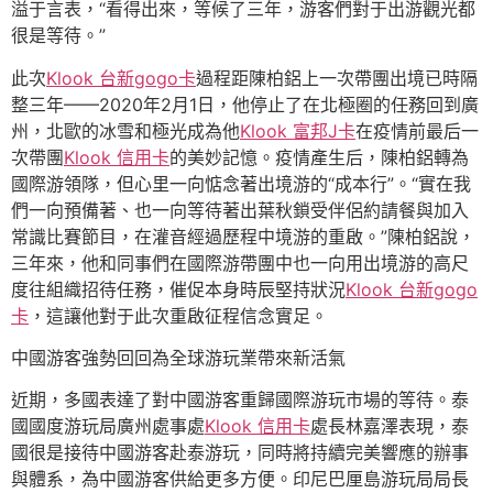
溢于言表，“看得出來，等候了三年，游客們對于出游觀光都
很是等待。”
此次
Klook 台新gogo卡
過程距陳柏鋁上一次帶團出境已時隔
整三年——2020年2月1日，他停止了在北極圈的任務回到廣
州，北歐的冰雪和極光成為他
Klook 富邦J卡
在疫情前最后一
次帶團
Klook 信用卡
的美妙記憶。疫情產生后，陳柏鋁轉為
國際游領隊，但心里一向惦念著出境游的“成本行”。“實在我
們一向預備著、也一向等待著出葉秋鎖受伴侶約請餐與加入
常識比賽節目，在灌音經過歷程中境游的重啟。”陳柏鋁說，
三年來，他和同事們在國際游帶團中也一向用出境游的高尺
度往組織招待任務，催促本身時辰堅持狀況
Klook 台新gogo
卡
，這讓他對于此次重啟征程信念實足。
中國游客強勢回回為全球游玩業帶來新活氣
近期，多國表達了對中國游客重歸國際游玩市場的等待。泰
國國度游玩局廣州處事處
Klook 信用卡
處長林嘉澤表現，泰
國很是接待中國游客赴泰游玩，同時將持續完美響應的辦事
與體系，為中國游客供給更多方便。印尼巴厘島游玩局局長