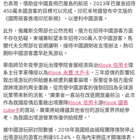
也表現，借助從中國直飛巴厘島的航班，2023年巴厘島招待
450萬本國游客的目標可以完成，印尼本地還發布中文版的
《國際搭客進境印尼新規》，以便利中國游客。
此外，俄羅斯交際部也公然亮相，俄方在招待中國游客方面
不存在妨礙。柬埔寨盼望本年招待200萬人次中國游客。馬
爾代夫交際部在官網講明，接待中國調劑收支境辦法，熱切
期盼中國游客盡早赴馬游玩。
華南師范年夜學游玩治理學院會展經濟與治
Klook 信用卡
理
系主任李軍傳授以為
Klook 永豐 大戶卡
，三年疫情的影響招
致出境游玩的供給鏈系統遭到嚴重損壞，亟需從多個方面保
證跨境游的周全重啟，從而使中國游客的強勢回回為全球游
玩業帶來新的活氣，“廣東省一直站在改造開放最前沿，此次
作為我國疫情后重啟出境團隊
Klook 信用卡
游
Klook 國泰
cube卡
的首站，廣東將給邊疆其他省份的游玩業界供給參
考，為我國出境游營業恢復供給經歷。”
據中國游玩研討院數據，2018年我國經由過程團隊情勢停止
出境游玩的游客比例達55.24%，在海內宋微這才開端填表。