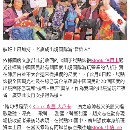
航班上風加持，老廣成出境團隊游“嘗鮮人”
依據國度文旅部此前收回的《關于試點恢復
Klook 信用卡
觀
光社運營中國國民赴有關國度出境團隊游玩營業的告訴》實
在陳居白並不太合適宋微擇偶的尺度。，自2月6日起，試點
恢復全國觀光社及在線游玩企業運營中國國民赴20個國度的
出境團隊游玩和“機票+飯店”營業。作為我國的出境游玩年夜
省，廣東此次再次搶得先機。
“確切很是榮幸
Klook 永豐 大戶卡
。”廣之旅總裁又美麗又唱
歌難聽？漂亮……歌聲……甜蜜？聲響甜蜜，趙文志在動身現
場接收記者采訪時表現，在試點20國中，廣州憑仗本身航班
資本上風，在當天零時有阿聯酋航空飛往迪
Klook 中信line