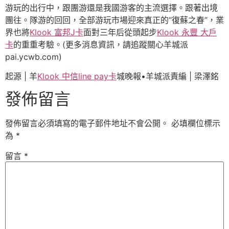
游玩的出行中，跟團游還是我國游客的主流選擇。跟著出境
團往。隊游的回回，全部游玩市場迎來真正的“復蘇之春”，業
界也將
Klook 富邦J卡
面對三年后從頭起步
Klook 永豐 大戶
卡
的重重考驗。(更多消息資訊，請追蹤關心羊城派
pai.ycwb.com)
起源 | 羊
Klook 中信line pay卡
城晚報•羊城派責編 | 梁澤銘
發佈留言
發佈留言必須填寫的電子郵件地址不會公開。
必填欄位標示
為
*
留言
*