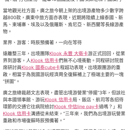
當地觀光社方面，廣之旅今朝上架的出境游產物多少數字跨
越800款，廣東中旅方面亦表現，近期將陸續上線泰國、新
馬、柬埔寨、埃及以及俄羅斯、肯尼亞、新西蘭等長線游產
物。
業界、游客：時辰預備著，一向在等待
遠離整三年，出境團隊
Klook 永豐 大衛卡
游正式回回，從業
界到游客，人
Klook 信用卡
們無不心境衝動。同程研討院首
席研討員
Klook 國泰cube卡
程超功表現，出境跟團游的重
啟，相當于為我國游玩經濟周全復蘇補上了極端主要的一塊
“拼圖”。
廣之旅總裁趙文志表現，盡管出境游營業“停擺”3年，但該社
與本國領事館、游玩
Klook 信用卡
局、飯店、航司等各招待
環節的交通它往病院檢討
Klook 中信line pay卡
過嗎？」和
Klook 信用卡
溝通從未結束，“三年來，我們為出境游玩營業
重啟和市場復蘇時辰預備著。”