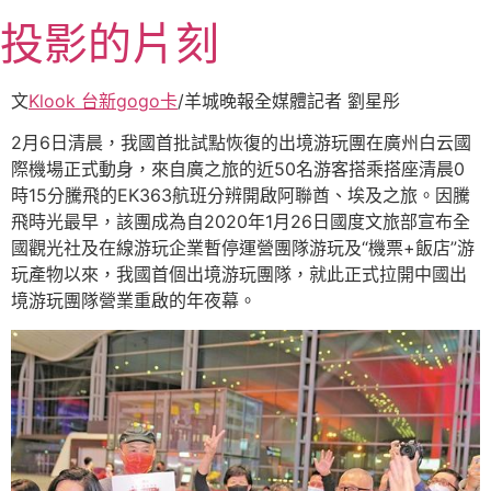
跳
投影的片刻
至
主
要
文
Klook 台新gogo卡
/羊城晚報全媒體記者 劉星彤
內
2月6日清晨，我國首批試點恢復的出境游玩團在廣州白云國
容
際機場正式動身，來自廣之旅的近50名游客搭乘搭座清晨0
時15分騰飛的EK363航班分辨開啟阿聯酋、埃及之旅。因騰
飛時光最早，該團成為自2020年1月26日國度文旅部宣布全
國觀光社及在線游玩企業暫停運營團隊游玩及“機票+飯店”游
玩產物以來，我國首個出境游玩團隊，就此正式拉開中國出
境游玩團隊營業重啟的年夜幕。