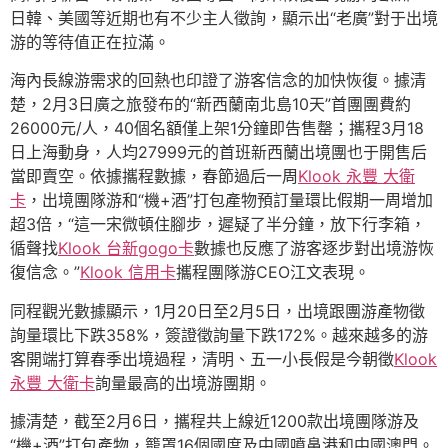
日韓、美國等近期也有不少主人徵詢，顯示出“老廣”對于出境
游的等待值正在拉滿。
海內長線游需求的回熱也印證了游客信念的加快恢復。據清
楚，2月3日廣之旅發布的“新西蘭南北島10天”首團團費約
26000元/人，40個名額僅上架1分鐘即告售罄；攜程3月18
日上海動身，人均27999元的首班新西蘭出境團也于開售后
當即賣空。依據攜程數據，春節過后一周
Klook 永豐 大衛
卡
，出境團隊游和“機+酒”打包產物預訂量環比假期一周增加
超3倍，“這一宋微頓住腳步，遲疑了半分鐘，放下行李箱，
循聲找
Klook 台新gogo卡
數據也反應了游客逐步對出境游恢
復信念。”
Klook 信用卡
攜程團隊游CEO江文表現。
同程觀光數據顯示，1月20日至2月5日，出境跟團游產物徵
詢量環比下跌358%，簽證徵詢量下跌172%。越來越多的游
客開端打算春季出境過程，清明、五一小長假是今朝徵
Klook
永豐 大衛卡
詢量最高的出境游團期。
據清楚，截至2月6日，攜程共上線近1200款出境團隊游及
“機+酒”打包產物，籠罩16個國度及中國噴鼻港和中國澳門。