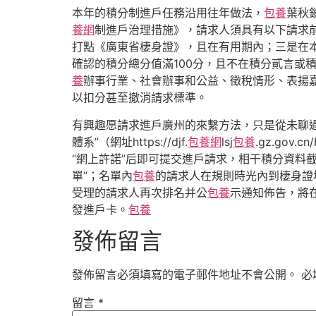
本年的積分制進戶任務沿用往年做法，
包養
葉秋
養網
制進戶治理措施》，請求人須具有以下請求前
打點《廣東省棲身證》，且在有用期內；三是在
確認的積分總分值滿100分，且不在積分貳言或
養
辦事行業、社會辦事和公益、徵稅情形、表揚
以扣分甚至撤消請求標準。
有興趣愿請求進戶廣州的來繫方法，只是從未聊
體系”（網址https://djf.
包養網
lsj
包養
.gz.gov.c
“網上許諾”后即可提交進戶請求，相干積分資料截
單”；名單內
包養
的請求人在規則時光內到棲身證
受理的請求人再次排名并公
包養
示通知佈告，將
發進戶卡。
包養
發佈留言
發佈留言必須填寫的電子郵件地址不會公開。
必
留言
*