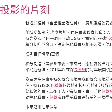
跳
投影的片刻
至
主
要
新增網格員（含出租屋治理員）、廣州鐵路公安
內
羊城晚報訊 記者李煥坤、通信員來穗宣報道：7月
容
時光為8月1日—31日下戰書5時，“廣州市來穗
包
積分制進戶窗口，設定任務職員及相干裝備，便
慣例目標增至1萬個
積分制進戶是廣州市委、市當局回應社會各界對
平易近辦法，2011年以來保
包養網
持每年展開積
為讓更多在廣州持久符合法規棲身和符合法規穩固
個，還有1200
包養網
個為特別技巧和特別艱難行
葉秋鎖的員、環衛工人、鍛練員、事。活動
包養
助警務職員、
包養
家政從業職員等行業的一線從
本年沿用往年做法