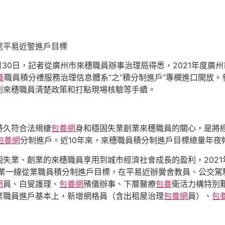
處平易近警進戶目標
30日，記者從廣州市來穗職員辦事治理局得悉，2021年度廣
養
職員積分禮服務治理信息體系”之“積分制進戶”專欄進口開放
利來穗職員清楚政策和打點現場核驗等手續。
持久符合法規棲
包養網
身和穩固失業創業來穗職員的關心，是將
包養網
分制進戶。近10年來，來穗職員積分制進戶目標總量年夜
失業、創業的來穗職員享用到城市經濟社會成長的盈利，2021
業一線從業職員積分制進戶目標，在平易近辦黌舍教員、公交駕
網
員、白叟護理、
包養網
殯儀辦事、下層醫療
包養
衛活力構特別
業職員進戶基本上，新增網格員（含出租屋治理
包養網
員）、
包