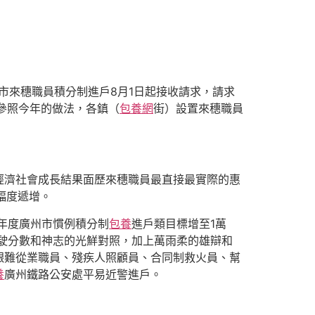
州市來穗職員積分制進戶8月1日起接收請求，請求
。參照今年的做法，各鎮（
包養網
街）設置來穗職員
經濟社會成長結果面歷來穗職員最直接最實際的惠
幅度遞增。
年度廣州市慣例積分制
包養
進戶類目標增至1萬
駛分數和神志的光鮮對照，加上萬雨柔的雄辯和
艱難從業職員、殘疾人照顧員、合同制救火員、幫
養
廣州鐵路公安處平易近警進戶。