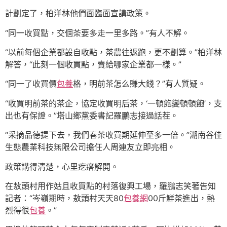
計劃定了，柏洋林他們面臨面宣講政策。
“同一收買點，交個茶要多走一里多路。”有人不解。
“以前每個企業都設自收點，茶農往返跑，更不劃算。”柏洋林
解答，“此刻一個收買點，賣給哪家企業都一樣。”
“同一了收買價
包養
格，明前茶怎么賺大錢？”有人質疑。
“收買明前茶的茶企，協定收買明后茶，‘一頓飽變頓頓飽’，支
出也有保證。”塔山鄉黨委書記羅鵬志接過話茬。
“采摘品德提下去，我們春茶收買期延伸至多一倍。”湖南谷佳
生態農業科技無限公司擔任人周連友立即亮相。
政策講得清楚，心里疙瘩解開。
在敖頭村用作姑且收買點的村落復興工場，羅鵬志笑著告知
記者：“岑嶺期時，敖頭村天天80
包養網
00斤鮮茶進出，熱
烈得很
包養
。”