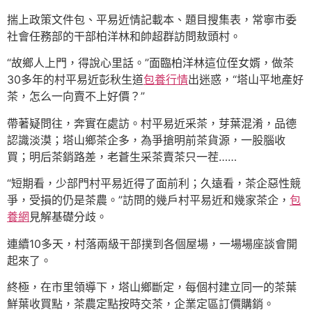
揣上政策文件包、平易近情記載本、題目搜集表，常寧市委
社會任務部的干部柏洋林和帥超群訪問敖頭村。
“故鄉人上門，得說心里話。”面臨柏洋林這位侄女婿，做茶
30多年的村平易近彭秋生道
包養行情
出迷惑，“塔山平地產好
茶，怎么一向賣不上好價？”
帶著疑問往，奔實在處訪。村平易近采茶，芽葉混淆，品德
認識淡漠；塔山鄉茶企多，為爭搶明前茶貨源，一股腦收
買；明后茶銷路差，老蒼生采茶賣茶只一茬……
“短期看，少部門村平易近得了面前利；久遠看，茶企惡性競
爭，受損的仍是茶農。”訪問的幾戶村平易近和幾家茶企，
包
養網
見解基礎分歧。
連續10多天，村落兩級干部撲到各個屋場，一場場座談會開
起來了。
終極，在市里領導下，塔山鄉斷定，每個村建立同一的茶葉
鮮葉收買點，茶農定點按時交茶，企業定區訂價購銷。