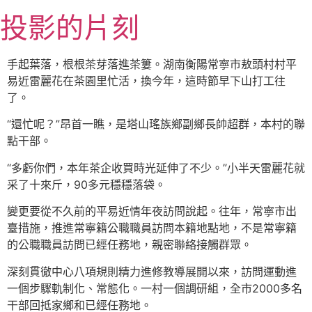
跳
投影的片刻
至
主
要
手起葉落，根根茶芽落進茶簍。湖南衡陽常寧市敖頭村村平
內
易近雷麗花在茶園里忙活，換今年，這時節早下山打工往
容
了。
“還忙呢？”昂首一瞧，是塔山瑤族鄉副鄉長帥超群，本村的聯
點干部。
“多虧你們，本年茶企收買時光延伸了不少。”小半天雷麗花就
采了十來斤，90多元穩穩落袋。
變更要從不久前的平易近情年夜訪問說起。往年，常寧市出
臺措施，推進常寧籍公職職員訪問本籍地點地，不是常寧籍
的公職職員訪問已經任務地，親密聯絡接觸群眾。
深刻貫徹中心八項規則精力進修教導展開以來，訪問運動進
一個步驟軌制化、常態化。一村一個調研組，全市2000多名
干部回抵家鄉和已經任務地。