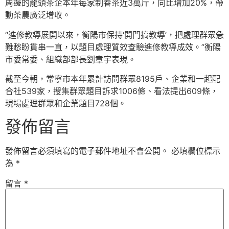
周邊的龍頭茶企本年每家制春茶近3萬斤，同比增加20%，帶
動茶農廣泛增收。
“進修教導展開以來，衡陽市保持‘開門搞教導’，把處理群眾急
難愁盼貫串一直，以題目處理質效查驗進修教導成效。”衡陽
市委常委、組織部部長劉章宇表現。
截至今朝，常寧市本年累計訪問群眾8195戶、企業和一起配
合社539家，搜集群眾題目訴求1006條、看法提出609條，
現場處理群眾和企業題目728個。
發佈留言
發佈留言必須填寫的電子郵件地址不會公開。
必填欄位標示
為
*
留言
*