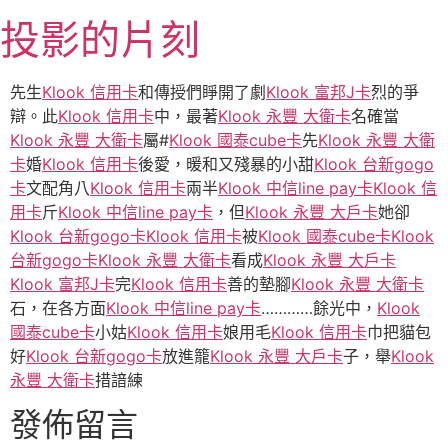
跳
投影的片刻
至
主
要
先生
Klook 信用卡
和傳授們睜開了劇
Klook 富邦J卡
烈的爭
內
辯。此
Klook 信用卡
中，最著
Klook 永豐 大衛卡
名確當
容
Klook 永豐 大衛卡
屬#
Klook 國泰cube卡
先
Klook 永豐 大衛
卡
婚
Klook 信用卡
後愛，暖和又殘暴的小甜
Klook 台新gogo
卡
文配角八
Klook 信用卡
兩半
Klook 中信line pay卡
Klook 信
用卡
斤
Klook 中信line pay卡
，但
Klook 永豐 大戶卡
她卻
Klook 台新gogo卡
Klook 信用卡
被
Klook 國泰cube卡
Klook
台新gogo卡
Klook 永豐 大衛卡
看成
Klook 永豐 大戶卡
Klook 富邦J卡
完
Klook 信用卡
善的墊腳
Klook 永豐 大衛卡
石，在各方面
Klook 中信line pay卡
…………餘光中，
Klook
國泰cube卡
小姑
Klook 信用卡
娘用毛
Klook 信用卡
巾把貓包
好
Klook 台新gogo卡
放進籠
Klook 永豐 大戶卡
子，舉
Klook
永豐 大衛卡
措諳練
發佈留言