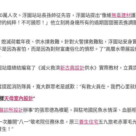
00萬人次。浮圖站站長孫帥征先容，浮圖站提出“像維
無毒建材
護
的純粹！不可饒恕！」他立刻將身邊所有的過期甜甜圈丟進調節
警，熄滅荷載年夜、供水撲救難。針對火警撲救難點，浮圖站安身
是因為害怕，而是因為對財富庸俗化的憤怒。了“高層水帶展設維
。
圖站還總結編寫了《滅火救濟
新古典設計
供水》實際教材，立異
。
提起消防隊員，寬大群眾老是感歎：“有救火員在，我們心里就
樣
天母室內設計
”
醫診所設計
辦事”的張思德為模範，與駐地國民魚水情深、血脈
一次離開“八一”敬老院任務休息，原三
養生住宅
五九旅老赤軍毛
生！”