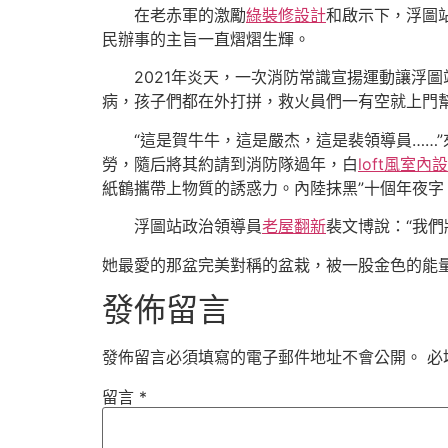
在老赤軍的激勵
綠裝修設計
和啟示下，浮圖
民辦事的主旨一直熠熠生輝。
2021年炎天，一次消防常識宣揚運動讓浮
病，孩子們都在外打拼，救火員們一有空就上門
“這是賀牛牛，這是嚴杰，這是裴領導員……
勞，隨后將其約請到消防隊過年，白
loft風室內
紙鶴攜帶上物質的誘惑力。內陸抹黑”十個年夜字
浮圖站政治領導員
老屋翻新
裴文博說：“我
她最愛的那盆完美對稱的盆栽，被一股金色的能
發佈留言
發佈留言必須填寫的電子郵件地址不會公開。
必
留言
*