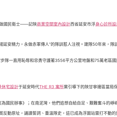
永做國民衛士——記陜
商業空間室內設計
西省延安市浮
身心診所設
揚延安精力，永做赤軍傳人”的隊訓惹人注視。建隊50年來，隊
”步隊一直用恥辱和忠勇守護著3556平方公里地盤和75萬老區
退休宅設計
于延安時代
THE R3 寓所
黨引導下的陜甘寧邊區當局
《為國民辦事》；在南泥灣，他們追想自給自足、艱難奮斗的崢
賞反動原址，誦讀誓詞、重溫隊史，這已成為浮圖站雷打不動的