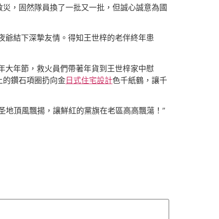
救災，固然隊員換了一批又一批，但誠心誠意為國
夜爺結下深摯友情。得知王世梓的老伴終年患
年大年節，救火員們帶著年貨到王世梓家中慰
上的鑽石項圈扔向金
日式住宅設計
色千紙鶴，讓千
圣地頂風飄揚，讓鮮紅的黨旗在老區高高飄蕩！”