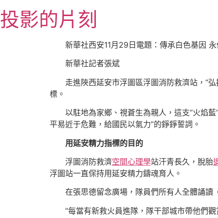
跳
投影的片刻
至
主
要
新華社西安11月29日電題：傳承白色基因 
內
新華社記者張斌
容
走進陜西延安市浮圖區浮圖消防救濟站，“弘
標。
以駐地為家鄉、視蒼生為親人，這支“火焰藍
平易近于危難，給國民以氣力”的錚錚誓詞。
用延安精力指標的目的
浮圖消防救濟
空間心理學
站汗青長久，脫胎
浮圖站一直保持用延安精力鑄魂育人。
在張思德留念廣場，隊員們所有人全體誦讀
“每當有新救火員進隊，隊干部城市帶他們觀