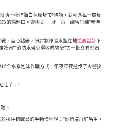
眼睛一樣捍衛白色原址”的標語，對轄區每一處反
器的燃料口。索樹立“一址一策一練習訓練”精準
實戰、苦心鉆研，研討制作張水瓶在地
遊艇設計
下
護器”“消防水帶晾曬收卷裝配”等一批立異型器
提出全水系泡沫作戰方式，年夜年夜進步了火警撲
結壯了。”
相融。
光彩拉住指戰員的手動情地說：“你們這群好后生，