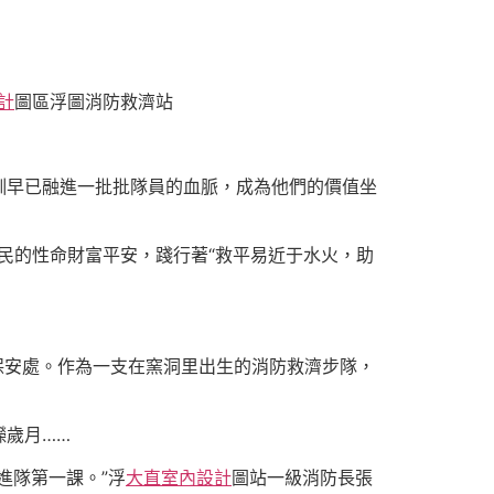
計
圖區浮圖消防救濟站
訓早已融進一批批隊員的血脈，成為他們的價值坐
國民的性命財富平安，踐行著“救平易近于水火，助
保安處。作為一支在窯洞里出生的消防救濟步隊，
嶸歲月……
進隊第一課。”浮
大直室內設計
圖站一級消防長張