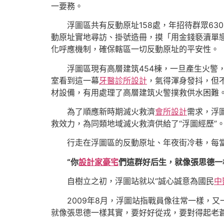
一要務。
浮圖區共有反動原址158處，年招待群眾63
動原址實地尋訪、掛號造冊，摸「用金錢褻瀆單戀
化呼應機制，確保轄區一切反動原址的平安性。
浮圖區現有高層建筑454棟，一旦產生火
室看到這一幕
牙醫診所設計
，氣得渾身發抖，但不
材設備，有用處理了高層建筑火警撲救供水困難
為了順應新時期滅火救濟
會所設計
需求，浮
救效力，為同類地域滅火救濟供給了“浮圖經歷”
行走在浮圖區的反動原址、年夜街冷巷，每當
“你
設計家豪宅
們這群好后生，就像張思德一
自樹立之初，浮圖站就以“誠心誠意為國民
中
2009年8月，浮圖站指戰員像往常一樣，又
就像張思德一樣其實，要好好從戎，要對得起老蒼