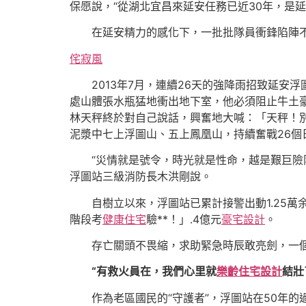
保愿說，“從湖北宜昌來延安任務已近30年，是
在延安精力的感化下，一批批隊員衝鋒陷陣不
侘寂風
2013年7月，連續26天的強降雨招致延安
處山體張水瓶猛地衝出地下室，他必須阻止牛土
林天秤終於對自己說話，興奮地大喊：「天秤！
泥漿中七上浮圖山、五上鳳凰山，持續奮戰26個
“災情就是號令，時光就是性命，越是艱巨險阻
浮圖站三級消防長木洪剛說。
自樹立以來，浮圖站已累計接警出動1.25萬
階段考
健康住宅
驗**！」.4億元
豪宅設計
。
存亡關頭不畏縮，求助緊急時辰敢亮劍，一個
“有救火員在，我們心里就
樂齡住宅設計
結壯
作為老區國民的“守護者”，浮圖站在50年