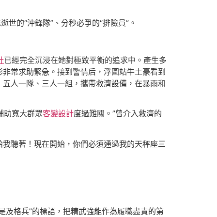
世的“沖鋒隊”、分秒必爭的“排險員”。
計
已經完全沉浸在她對極致平衡的追求中。產生多
形非常求助緊急。接到警情后，浮圖站牛土豪看到
」五人一隊、三人一組，攜帶救濟設備，在暴雨和
輔助寬大群眾
客變設計
度過難關。”曾介入救濟的
，給我聽著！現在開始，你們必須通過我的天秤座三
不是及格兵”的標語，把精武強能作為履職盡責的第