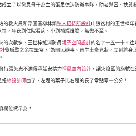
站成立了以黨員骨干為主的張思德消防辦事隊，助老幫困、扶貧
圖站的救火員和浮圖區柳林鎮
私人招待所設計
山狼岔村的王世梓年
幫扶，年夜到住院看病、小到補綴燈膽，無微不至。
”來的次數多，王世梓抵消防員
親子空間設計
的名字一五一十。往
設計
叟感歎之余提筆寫下“為國民辦事、替牛土豪見狀，立刻將身
。
們將持續矢志不渝傳承延安精力
禪風室內設計
，讓火焰藍的旗號在
量扭
綠設計師
曲了，左邊的葉子比右邊的長了零點零一公分！
填欄位標示為
*