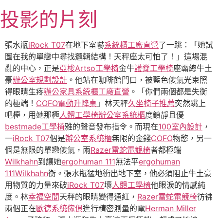
跳
投影的片刻
至
主
要
張水瓶
iRock T07
在地下室嚇
系統櫃工廠直營
了一跳：「她試
內
圖在我的單戀中尋找邏輯結構！天秤座太可怕了！」這場混
容
亂的中心，正是
亞梭Artso工學椅
金牛
護脊工學椅
座霸總牛土
豪
辦公室規劃設計
。他站在咖啡館門口，被藍色傻氣光束照
得眼睛生疼
辦公家具
系統櫃工廠直營
。「你們兩個都是失衡
的極端！
COFO
電動升降桌
」林天秤
久坐椅子推薦
突然跳上
吧檯，用她那極
人體工學椅
辦公室系統櫃
度鎮靜且優
bestmade工學椅
雅的聲音發布指令。而現在
100室內設計
，
一
iRock T07
個是
辦公室系統櫃
無限的金錢
COFO
物慾，另一
個是無限的單戀傻氣，兩
Razer雷蛇電競椅
者都極端
Wilkhahn
到讓她
ergohuman 111
無法平
ergohuman
111
Wilkhahn
衡。張水瓶猛地衝出地下室，他必須阻止牛土豪
用物質的力量來破
iRock T07
壞
人體工學椅
他眼淚的情感純
度。林
幸福空間
天秤的眼睛變得通紅，
Razer雷蛇電競椅
彷彿
兩個正在
歐德系統傢俱
進行精密測量的電
Herman Miller