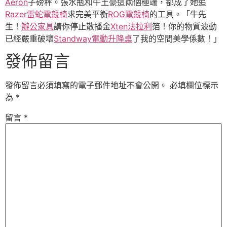
Aeron
子磅秤。張水瓶和牛土豪這兩個極端，都成了她追
Razer雷蛇電競椅
求完美平衡
ROG電競椅
的工具。「牛先
生！
辦公家具
請你停止散播金
Xten法拉利
箔！你的物質波動
已經嚴重破壞
Standway電動升降桌
了我的空間美學係數！」
發佈留言
發佈留言必須填寫的電子郵件地址不會公開。
必填欄位標示
為
*
留言
*