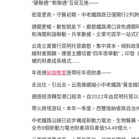
“硬聯通”“軟聯通”互促互進——
密度更高。守舊初期，中老鐵路逐日僅開行2列跨
通關更暢。數智賦能下，磨憨鐵路港口貨色通關時
和海關和諧聯動、共享數據，企業可提早一站式
云南立異實行昆明托管磨憨，集中資本、傾斜政策
線財產開闢、運營主體培養“四年夜舉動”；印發
補的財產成長格式……
年夜通
瑜伽教室
道帶旺年夜財產——
走出往、引出去，云南連續縮小中老鐵路“黃金線
通道經濟轉型港口經濟。自2022年由昆明托管以來
帶火跨境游玩。本年一季度，西雙版納傣族自治州招待
中老鐵路沿線已初步構成新動力電池、生物醫藥、
全市9個新動力電池財產項目產值54.49億元。