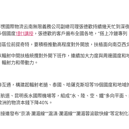
那愣國際物流云南無限義務公司副總司理張德歡持續幾天忙到深
多個國度
1對1講授
，張德歡的客戶遍布全國各地，“搭上冷鏈專列
南區位前提奇特，要積極推動高程度對外開放，扶植面向南亞西北
以輻射中間扶植統攬對外開下班作，連續加大力度與周邊國度和
、輻射力和帶動力。
聯互通，構建起輻射老撾、泰國、哈薩克斯坦等19個國度和地域
河航道、昆明長水國際機場等，組成“水、陸、空、鐵”多向平面、
歐洲的物流本錢下降40%。
接連發布“京滇·瀾湄線”“滬滇·瀾湄線”“瀾湄蓉渝歐快線”等定