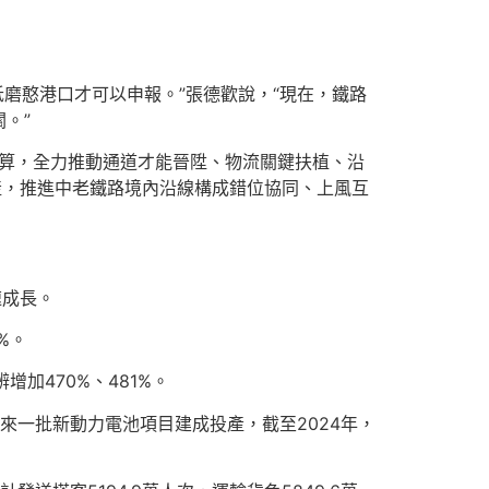
抵磨憨港口才可以申報。”張德歡說，“現在，鐵路
。”
打算，全力推動通道才能晉陞、物流關鍵扶植、沿
產，推進中老鐵路境內沿線構成錯位協同、上風互
速成長。
%。
加470%、481%。
來一批新動力電池項目建成投產，截至2024年，