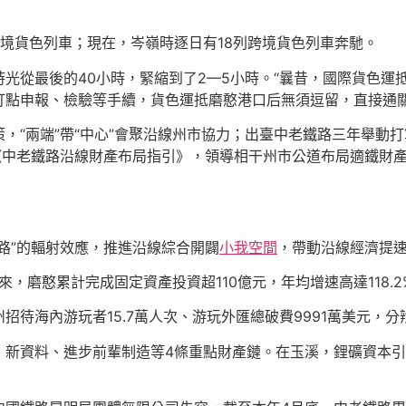
境貨色列車；現在，岑嶺時逐日有18列跨境貨色列車奔馳。
光從最後的40小時，緊縮到了2—5小時。“曩昔，國際貨色運
打點申報、檢驗等手續，貨色運抵磨憨港口后無須逗留，直接通關
，“兩端”帶“中心”會聚沿線州市協力；出臺中老鐵路三年舉動
《中老鐵路沿線財產布局指引》，領導相干州市公道布局適鐵財
路”的輻射效應，推進沿線綜合開闢
小我空間
，帶動沿線經濟提
，磨憨累計完成固定資產投資超110億元，年均增速高達118.2
海內游玩者15.7萬人次、游玩外匯總破費9991萬美元，分辨增
新資料、進步前輩制造等4條重點財產鏈。在玉溪，鋰礦資本引