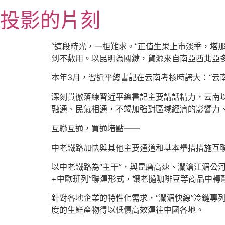
跳
投影的片刻
至
主
要
“這段時光，一柜難求。”正值生果上市淡季，塔
內
到不敷用。以昆明為關鍵，貨源來自南亞西北亞
容
本年3月，習近平總書記在云南考核時誇大：“云
深刻貫徹落練習近平總書記主要講話精力，云南
融通、民氣相通，不竭加強對區域經濟的影響力
互聯互通，買通堵點——
中老鐵路加快與其他主要通道和基本舉措措施互
以中老鐵路為“主干”，與昆磨高速、瀾滄江湄公
+中歐班列”聯運形式，讓老撾咖啡豆等商品中轉
針對各地企業的特性化需求，“瀾湄快線”冷鏈專列
度的生鮮產物得以低價高效運往中國各地。