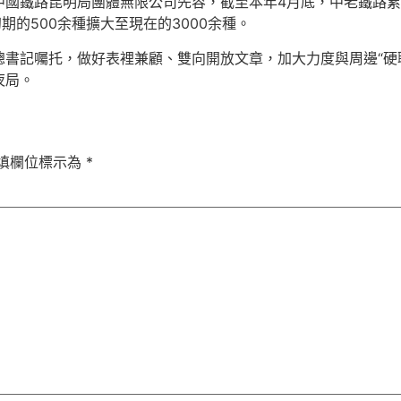
鐵路昆明局團體無限公司先容，截至本年4月底，中老鐵路累計發送
期的500余種擴大至現在的3000余種。
書記囑托，做好表裡兼顧、雙向開放文章，加大力度與周邊“硬聯
夜局。
填欄位標示為
*