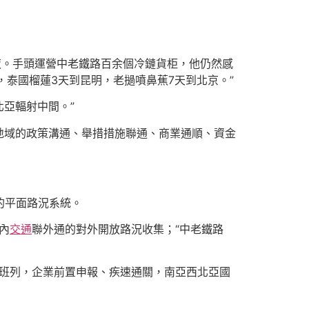
夜。手頭運營中老鐵路百余個冷鏈貨柜，他仍然感
，泰國榴蓮3天到昆明，老撾噴鼻蕉7天到北京。”
亞輻射中間。”
地域的政策溝通、舉措措施聯通、商業通順、資金
的平面路況系統。
內
交通
聯外通的對外開放路況收集；“中老鐵路
制化班列，企業前置申報、疾速通關，南亞西北亞國