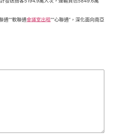
搭客5194.9萬人次，運輸貨色5849.6萬
通”“軟聯通
會議室出租
”“心聯通”，深化面向南亞